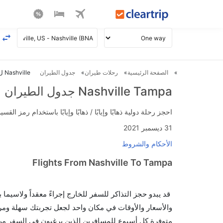
الصفحة الرئيسية
رحلات طيران
جدول الطيران
Nashville ل Tampa طيران
Nashville Tampa جدول الطيران
احجز رحلة دولية ذهابًا وإيابًا / ذهابًا وإيابًا باستخدام رمز القسيمة FLIGHTS واحصل على استرداد نقدي فوري يصل إلى 700
31 ديسمبر 2021
الأحكام والشروط
Flights From Nashville To Tampa
قد يبدو حجز التذاكر للسفر للخارج إجراءً معقداً ولاسيما
متوفرة كل أسبوع للمسافرين الذين يرغبون في السفر من إلى