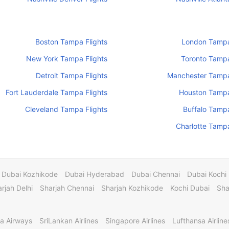
Boston Tampa Flights
London Tampa
New York Tampa Flights
Toronto Tampa
Detroit Tampa Flights
Manchester Tampa
Fort Lauderdale Tampa Flights
Houston Tampa
Cleveland Tampa Flights
Buffalo Tampa
Charlotte Tampa
Dubai Kozhikode
Dubai Hyderabad
Dubai Chennai
Dubai Kochi
rjah Delhi
Sharjah Chennai
Sharjah Kozhikode
Kochi Dubai
Sha
a Airways
SriLankan Airlines
Singapore Airlines
Lufthansa Airline