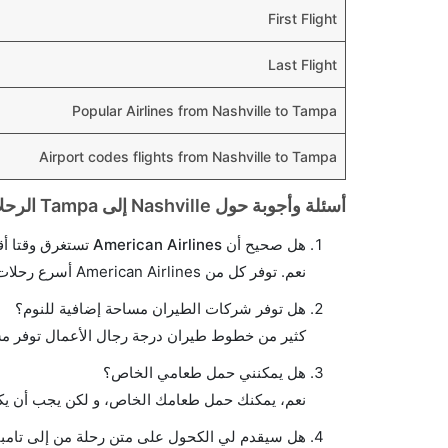
First Flight
Last Flight
Popular Airlines from Nashville to Tampa
Airport codes flights from Nashville to Tampa
أسئلة وأجوبة حول Nashville إلى Tampa الرحلات الجوية
هل صحيح أن American Airlines تستغرق وقتا أقل في رحلة مباشرة من إلىتامبا مما تستغرقه الخطوط الجوية الأخرى؟
نعم. توفر كل من American Airlines أسرع رحلات الطيران على هذا الطريق،
هل توفر شركات الطيران مساحة إضافية للنوم؟
كثير من خطوط طيران درجة رجال الأعمال توفر مس
هل يمكنني حمل طعامي الخاص؟
نعم، يمكنك حمل طعامك الخاص، و لكن يجب أن يكو
هل سيقدم لي الكحول على متن رحلة من إلى تامبا