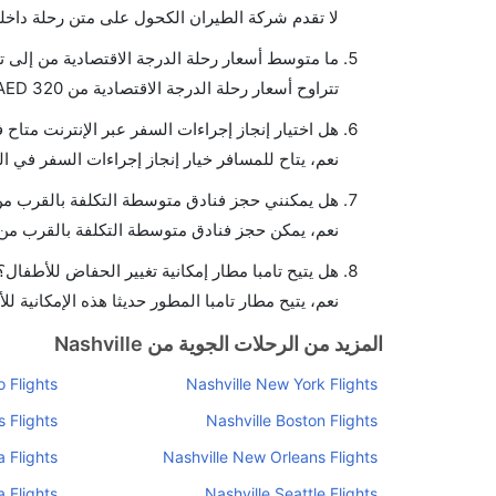
لا تقدم شركة الطيران الكحول على متن رحلة داخلي
ما متوسط أسعار رحلة الدرجة الاقتصادية من إلى تا
تتراوح أسعار رحلة الدرجة الاقتصادية من AED 320 إلى AED 1060. يوفرون تذاكر في هذا النطاق من الأسعار.
هل اختيار إنجاز إجراءات السفر عبر الإنترنت متاح 
نعم، يتاح للمسافر خيار إنجاز إجراءات السفر في الر
هل يمكنني حجز فنادق متوسطة التكلفة بالقرب من م
نعم، يمكن حجز فنادق متوسطة التكلفة بالقرب من ا
هل يتيح تامبا مطار إمكانية تغيير الحفاض للأطفال؟
نعم، يتيح مطار تامبا المطور حديثا هذه الإمكانية لل
المزيد من الرحلات الجوية من Nashville
 Flights
Nashville New York Flights
 Flights
Nashville Boston Flights
a Flights
Nashville New Orleans Flights
a Flights
Nashville Seattle Flights