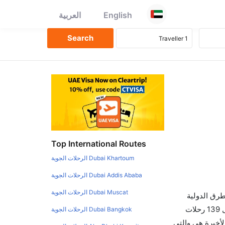
English
العربية
Top International Routes
Dubai Khartoum الرحلات الجوية
Dubai Addis Ababa الرحلات الجوية
Dubai Muscat الرحلات الجوية
طرق الدولية
والأسعار والأوقات في مكان واحد لجعل تجربتك سهلة ومريحة وإن الخطوط الجوية التي تسير رحلات بين و تامبا هي 0 يوجد بالمجمل 139 رحلات
Dubai Bangkok الرحلات الجوية
لأخيرة هي والتي