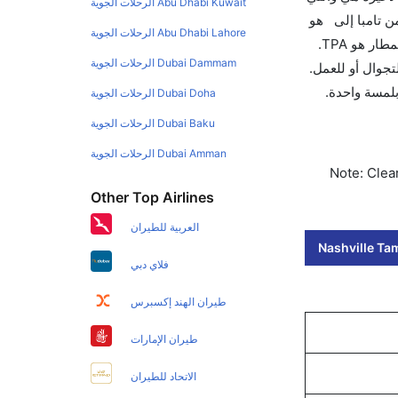
Abu Dhabi Kuwait الرحلات الجوية
ن تامبا إلى هو
Abu Dhabi Lahore الرحلات الجوية
320. قم بحجز تذاكرك قبل 90 يوماً للاستفادة من أفضل العروض. إن الرحلات من تغادر من ورمز الاتحاد الدولي للنقل الجوي لهذا المطار هو TPA.
Dubai Dammam الرحلات الجوية
ب سواءً كنت مسافر للتجوال أو للعمل.
ن 60 ثانية مع خيار حجز الرحلات بلمسة واحدة.
Dubai Doha الرحلات الجوية
Dubai Baku الرحلات الجوية
Dubai Amman الرحلات الجوية
Note: Clear
Other Top Airlines
العربية للطيران
Nashville Tam
فلاي دبي
طيران الهند إكسبرس
طيران الإمارات
الاتحاد للطيران