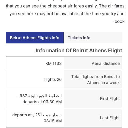
إلى أثينا عبر الإنترنت أو في المطار.
that you can see the cheapest air fares easily. The air fares
you see here may not be available at the time you try and
هل يمكنني حجز فنادق متوسطة التكلفة بالقرب من مطار
book.
أثينا عبر الإنترنت؟
نعم، يمكن حجز فنادق متوسطة التكلفة بالقرب من المطار
Beirut Athens Flights Info
Tickets Info
عبر اختيار فنادق كليرتريب.
هل يتيح أثينا مطار إمكانية تغيير الحفاض للأطفال؟
Information Of Beirut Athens Flight
نعم، يتيح مطار أثينا المطور حديثا هذه الإمكانية للأطفال و
1133 KM
Aerial distance
الرضع.
Total flights from Beirut to
26 flights
Athens in a week
الخطوط الجوية ايجه 937 ,
First Flight
departs at 03:30 AM
سيدار جيت 251 , departs at
Last Flight
08:15 AM