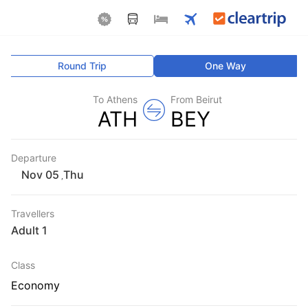
Round Trip
One Way
To Athens
From Beirut
ATH
BEY
Departure
Thu
,
Travellers
1 Adult
Class
Economy