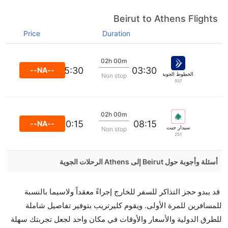
Beirut to Athens Flights
Price
Duration
02h 00m
05:30
03:30
--NA--
الخطوط الجوية ايجه
Non stop
937
02h 00m
10:15
08:15
--NA--
سيدار جيت
Non stop
251
أسئلة وأجوبة حول Beirut إلى Athens الرحلات الجوية
هل صحيح أن تستغرق وقتا أقل في رحلة مباشرة من إلىأثينا
قد يبدو حجز التذاكر للسفر للخارج إجراءً معقداً ولاسيما بالنسبة
مما تستغرقه الخطوط الجوية الأخرى؟
للمسافرين للمرة الأولى. ويقوم كليرتريب بتوفير تفاصيل شاملة
نعم. توفر كل من أسرع رحلات الطيران على هذا الطريق،
للطرق الدولية والأسعار والأوقات في مكان واحد لجعل تجربتك سهلة
هل توفر شركات الطيران مساحة إضافية للنوم؟