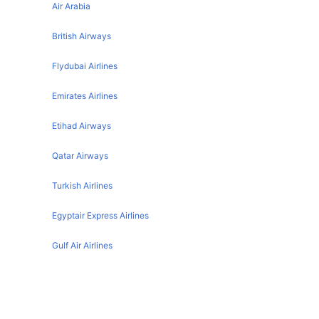
Beirut Amman Flights
Air Arabia
Paris Athens Flights
Beirut Rome Flights
Amsterdam Athens Flights
British Airways
Beirut Prague Flights
Barcelona Athens Flights
Flydubai Airlines
Beirut Berlin Flights
Toronto Athens Flights
Emirates Airlines
Beirut Cairo Flights
Madrid Athens Flights
Beirut Paris Flights
Etihad Airways
Berlin Athens Flights
Dubai Athens Flights
Qatar Airways
Sofia Athens Flights
Turkish Airlines
New York Athens Flights
Egyptair Express Airlines
Zurich Athens Flights
Istanbul Athens Flights
Gulf Air Airlines
Singapore Athens Flights
Oman Air
Venice Athens Flights
Beirut تفاصيل المطار
Geneva Athens Flights