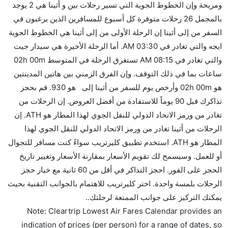
ومريحة وإن الخطوط الجوية التي تسير رحلات بين و أثينا هي 2 يوجد
كثير من خطوط طيران درجة رجال الأعمال توفر مساحة
بالمجمل 26 رحلات متوفرة كل أسبوع للمسافرين الذين يرغبون في
إضافية للنوم.
السفر من إلى أثينا إن الرحلة الأولى من إلى أثينا هي الخطوط الجوية
هل يمكنني حمل طعامي الخاص؟
ايجه والتي تغادر في 03:30 AM. أما الرحلة الأخيرة هي سيدار جيت
نعم، يمكنك حمل طعامك الخاص، و لكن يجب أن يكون معبئا
والتي تغادر في 08:15 AM تستغرق الرحلة في المتوسط 02h 00m
بشكل جيد.
ساعات بما في ذلك التوقف. وإن الفرق الزمني بين هاتين المدينتين
هو 02h 00m وأرخص يوم للسفر من أثينا إلى هو 930. قم بحجز
هل سيقدم لي الكحول على متن رحلة من إلى أثينا؟
تذاكرك قبل 90 يوماً للاستفادة من أفضل العروض. إن الرحلات من
لا تقدم شركة الطيران الكحول على متن رحلة داخلية. يتم
تغادر من ورمز الاتحاد الدولي للنقل الجوي لهذا المطار هو ATH. إن
تقديم الكحول على متن الرحلات الدولية فقط.
الرحلات من أثينا تغادر من ورمز الاتحاد الدولي للنقل الجوي لهذا
ما متوسط أسعار رحلة الدرجة الاقتصادية من إلى أثينا؟
المطار هو ATH. استخدم تطبيق كليرتريب سواءً كنت مسافر للتجوال
تتراوح أسعار رحلة الدرجة الاقتصادية من AED 930 إلى
أو للعمل. وسيسمح لك تقويم الأسعار بمقارنة الأسعار وتغيير تاريخ
AED 0. الخطوط الجوية ايجه and سيدار جيت يوفرون
الحجز على الفور. احجز التذاكر في أقل من 60 ثانية مع خيار حجز
تذاكر في هذا النطاق من الأسعار.
الرحلات بلمسة واحدة. اختر كليرتريب للاهتمام بالجوانب التقنية بحيث
هل اختيار إنجاز إجراءات السفر عبر الإنترنت متاح في رحلة
يمكنك التركيز على جوانب الممتعة لرحلتك..
إلى أثينا؟
Note: Cleartrip Lowest Air Fares Calendar provides an
نعم، يتاح للمسافر خيار إنجاز إجراءات السفر في الرحلة من
indication of prices (per person) for a range of dates, so