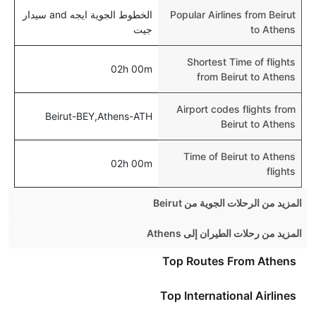
Popular Airlines from Beirut
الخطوط الجوية ايجه and سيدار
to Athens
جيت
Shortest Time of flights
02h 00m
from Beirut to Athens
Airport codes flights from
Beirut-BEY,Athens-ATH
Beirut to Athens
Time of Beirut to Athens
02h 00m
flights
المزيد من الرحلات الجوية من Beirut
Beirut Istanbul Flights
المزيد من رحلات الطيران إلى Athens
Beirut Dubai Flights
Manchester Athens Flights
Top Routes From Athens
Beirut London Flights
Rome Athens Flights
Top International Airlines
Beirut Larnaca Flights
Brussels Athens Flights