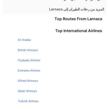
Beirut Istanbul Flights
المزيد من رحلات الطيران إلى Larnaca
Beirut Dubai Flights
London Larnaca Flights
Top Routes From Larnaca
Beirut London Flights
Birmingham Larnaca Flights
Top International Airlines
Beirut Athens Flights
Manchester Larnaca Flights
Beirut Amman Flights
Air Arabia
Bristol Larnaca Flights
Beirut Rome Flights
Dublin Larnaca Flights
British Airways
Beirut Prague Flights
Glasgow Larnaca Flights
Flydubai Airlines
Beirut Berlin Flights
Emirates Airlines
Beirut Cairo Flights
Beirut Paris Flights
Etihad Airways
Qatar Airways
Turkish Airlines