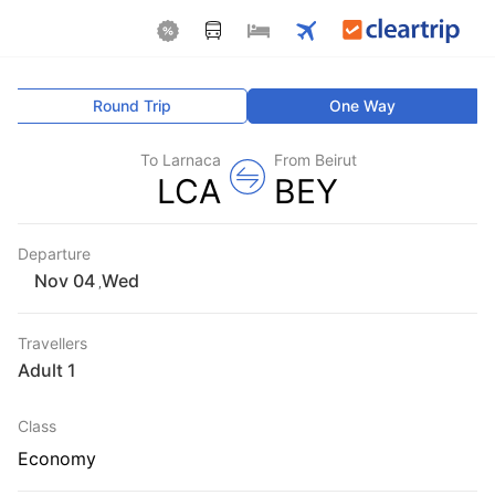
Round Trip
One Way
To Larnaca
From Beirut
LCA
BEY
Departure
Wed
,
Travellers
1 Adult
Class
Economy