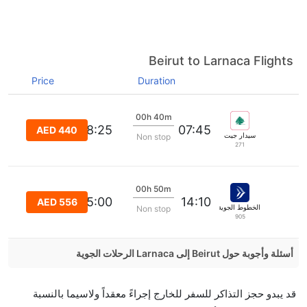
Beirut to Larnaca Flights
Price
Duration
00h 40m
08:25
07:45
AED 440
سيدار جيت
Non stop
271
00h 50m
15:00
14:10
AED 556
الخطوط الجوية ايجه
Non stop
905
أسئلة وأجوبة حول Beirut إلى Larnaca الرحلات الجوية
هل صحيح أن Middle East Airlines تستغرق وقتا أقل في
قد يبدو حجز التذاكر للسفر للخارج إجراءً معقداً ولاسيما بالنسبة
رحلة مباشرة من إلىلارنكا مما تستغرقه الخطوط الجوية