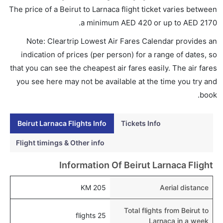
تذاكر في هذا النطاق من الأسعار.
The price of a Beirut to Larnaca flight ticket varies between
هل اختيار إنجاز إجراءات السفر عبر الإنترنت متاح في رحلة
.
a minimum
AED
420
or up to AED
2170
إلى لارنكا؟
Note: Cleartrip Lowest Air Fares Calendar provides an
نعم، يتاح للمسافر خيار إنجاز إجراءات السفر في الرحلة من
indication of prices (per person) for a range of dates, so
إلى لارنكا عبر الإنترنت أو في المطار.
that you can see the cheapest air fares easily. The air fares
هل يمكنني حجز فنادق متوسطة التكلفة بالقرب من مطار
you see here may not be available at the time you try and
لارنكا عبر الإنترنت؟
book.
نعم، يمكن حجز فنادق متوسطة التكلفة بالقرب من المطار
عبر اختيار فنادق كليرتريب.
Beirut Larnaca Flights Info
Tickets Info
هل يتيح لارنكا مطار إمكانية تغيير الحفاض للأطفال؟
Flight timings & Other info
نعم، يتيح مطار لارنكا المطور حديثا هذه الإمكانية للأطفال و
Information Of Beirut Larnaca Flight
الرضع.
205 KM
Aerial distance
Total flights from Beirut to
25 flights
Larnaca in a week