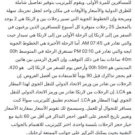
للمسافرين للمرة الأولى. ويقوم كليرتريب بتوفير تفاصيل شاملة
الأخرى؟
للطرق الدولية والأسعار والأوقات في مكان واحد لجعل تجربتك سهلة
نعم. توفر كل من Middle East Airlines أسرع رحلات
ومريحة وإن الخطوط الجوية التي تسير رحلات بين و لارنكا هي 2 يوجد
الطيران على هذا الطريق،
بالمجمل 25 رحلات متوفرة كل أسبوع للمسافرين الذين يرغبون في
هل توفر شركات الطيران مساحة إضافية للنوم؟
السفر من إلى لارنكا إن الرحلة الأولى من إلى لارنكا هي سيدار جيت
كثير من خطوط طيران درجة رجال الأعمال توفر مساحة
والتي تغادر في 07:45 AM. أما الرحلة الأخيرة هي الخطوط الجوية
إضافية للنوم.
ايجه والتي تغادر في 02:10 PM تستغرق الرحلة في المتوسط 00h
هل يمكنني حمل طعامي الخاص؟
40m ساعات بما في ذلك التوقف. وإن الفرق الزمني بين هاتين
نعم، يمكنك حمل طعامك الخاص، و لكن يجب أن يكون معبئا
المدينتين هو 00h 50m وأرخص يوم للسفر من لارنكا إلى هو 420.
بشكل جيد.
قم بحجز تذاكرك قبل 90 يوماً للاستفادة من أفضل العروض. إن
الرحلات من تغادر من ورمز الاتحاد الدولي للنقل الجوي لهذا المطار
هل سيقدم لي الكحول على متن رحلة من إلى لارنكا؟
هو LCA. إن الرحلات من لارنكا تغادر من ورمز الاتحاد الدولي للنقل
لا تقدم شركة الطيران الكحول على متن رحلة داخلية. يتم
الجوي لهذا المطار هو LCA. استخدم تطبيق كليرتريب سواءً كنت
تقديم الكحول على متن الرحلات الدولية فقط.
مسافر للتجوال أو للعمل. وسيسمح لك تقويم الأسعار بمقارنة الأسعار
ما متوسط أسعار رحلة الدرجة الاقتصادية من إلى لارنكا؟
وتغيير تاريخ الحجز على الفور. احجز التذاكر في أقل من 60 ثانية مع
تتراوح أسعار رحلة الدرجة الاقتصادية من AED 420 إلى
خيار حجز الرحلات بلمسة واحدة. اختر كليرتريب للاهتمام بالجوانب
AED 2170. سيدار جيت and الخطوط الجوية ايجه يوفرون
التقنية بحيث يمكنك التركيز على جوانب الممتعة لرحلتك..