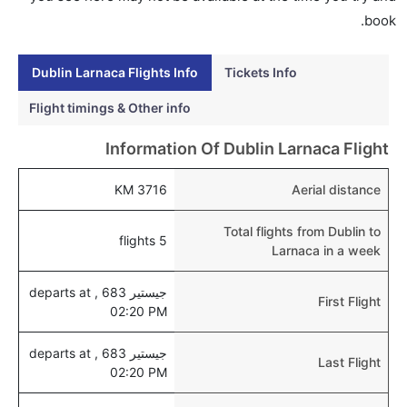
لارنكا عبر الإنترنت؟
book.
نعم، يمكن حجز فنادق متوسطة التكلفة بالقرب من المطار
عبر اختيار فنادق كليرتريب.
Dublin Larnaca Flights Info
Tickets Info
هل يتيح لارنكا مطار إمكانية تغيير الحفاض للأطفال؟
Flight timings & Other info
نعم، يتيح مطار لارنكا المطور حديثا هذه الإمكانية للأطفال و
Information Of Dublin Larnaca Flight
الرضع.
3716 KM
Aerial distance
Total flights from Dublin to
5 flights
Larnaca in a week
جيستير 683 , departs at
First Flight
02:20 PM
جيستير 683 , departs at
Last Flight
02:20 PM