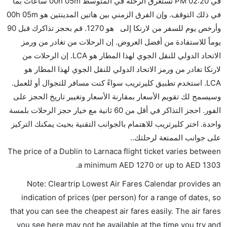
في 02:20 PM تستغرق الرحلة في المتوسط 00h 05m ساعات بما
هل يمكنني حمل طعامي الخاص؟
في ذلك التوقف. وإن الفرق الزمني بين هاتين المدينتين هو 00h 05m
نعم، يمكنك حمل طعامك الخاص، و لكن يجب أن يكون معبئا
وأرخص يوم للسفر من لارنكا إلى هو 1270. قم بحجز تذاكرك قبل 90
بشكل جيد.
يوماً للاستفادة من أفضل العروض. إن الرحلات من تغادر من ورمز
الاتحاد الدولي للنقل الجوي لهذا المطار هو LCA. إن الرحلات من
هل سيقدم لي الكحول على متن رحلة من إلى لارنكا؟
لارنكا تغادر من ورمز الاتحاد الدولي للنقل الجوي لهذا المطار هو
لا تقدم شركة الطيران الكحول على متن رحلة داخلية. يتم
LCA. استخدم تطبيق كليرتريب سواءً كنت مسافر للتجوال أو للعمل.
تقديم الكحول على متن الرحلات الدولية فقط.
وسيسمح لك تقويم الأسعار بمقارنة الأسعار وتغيير تاريخ الحجز على
ما متوسط أسعار رحلة الدرجة الاقتصادية من إلى لارنكا؟
الفور. احجز التذاكر في أقل من 60 ثانية مع خيار حجز الرحلات بلمسة
تتراوح أسعار رحلة الدرجة الاقتصادية من AED 1270 إلى
واحدة. اختر كليرتريب للاهتمام بالجوانب التقنية بحيث يمكنك التركيز
AED 1303. جيستير يوفرون تذاكر في هذا النطاق من
على جوانب الممتعة لرحلتك..
الأسعار.
The price of a Dublin to Larnaca flight ticket varies between
هل اختيار إنجاز إجراءات السفر عبر الإنترنت متاح في رحلة
.
a minimum
AED
1270
or up to AED
1303
إلى لارنكا؟
Note: Cleartrip Lowest Air Fares Calendar provides an
نعم، يتاح للمسافر خيار إنجاز إجراءات السفر في الرحلة من
indication of prices (per person) for a range of dates, so
إلى لارنكا عبر الإنترنت أو في المطار.
that you can see the cheapest air fares easily. The air fares
هل يمكنني حجز فنادق متوسطة التكلفة بالقرب من مطار
you see here may not be available at the time you try and