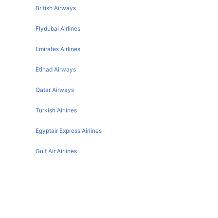
Dublin Rome Flights
Bristol Larnaca Flights
British Airways
Dublin Manchester Flights
Glasgow Larnaca Flights
Flydubai Airlines
Dublin Lanzarote Flights
Emirates Airlines
Dublin Orlando Flights
Dublin Edinburgh Flights
Etihad Airways
Dublin Prague Flights
Qatar Airways
Dublin Birmingham Flights
Turkish Airlines
Dublin Lisbon Flights
Dublin Toronto Flights
Egyptair Express Airlines
Dublin Glasgow Flights
Gulf Air Airlines
Dublin Dubai Flights
Oman Air
Dublin Madrid Flights
Dublin Bristol Flights
Dublin تفاصيل المطار
Dublin Berlin Flights
IATA code :
DUB