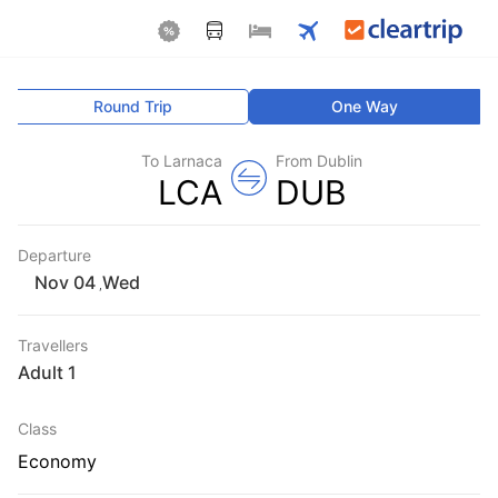
Round Trip
One Way
To Larnaca
From Dublin
LCA
DUB
Departure
Wed
,
Travellers
1 Adult
Class
Economy