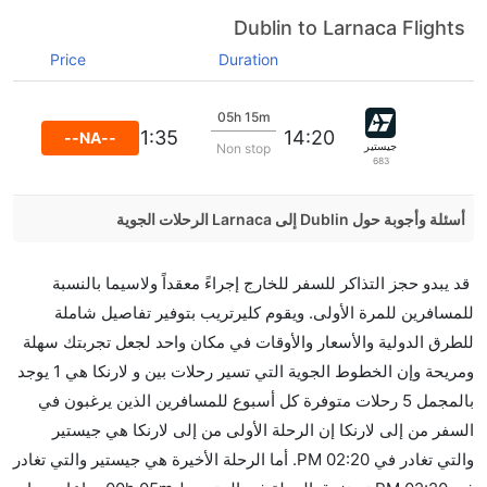
Dublin to Larnaca Flights
Price
Duration
05h 15m
21:35
14:20
--NA--
جيستير
Non stop
683
أسئلة وأجوبة حول Dublin إلى Larnaca الرحلات الجوية
هل صحيح أن Aegean Airlines تستغرق وقتا أقل في
قد يبدو حجز التذاكر للسفر للخارج إجراءً معقداً ولاسيما بالنسبة
رحلة مباشرة من إلىلارنكا مما تستغرقه الخطوط الجوية
للمسافرين للمرة الأولى. ويقوم كليرتريب بتوفير تفاصيل شاملة
الأخرى؟
للطرق الدولية والأسعار والأوقات في مكان واحد لجعل تجربتك سهلة
نعم. توفر كل من Aegean Airlines أسرع رحلات الطيران
ومريحة وإن الخطوط الجوية التي تسير رحلات بين و لارنكا هي 1 يوجد
على هذا الطريق،
بالمجمل 5 رحلات متوفرة كل أسبوع للمسافرين الذين يرغبون في
هل توفر شركات الطيران مساحة إضافية للنوم؟
السفر من إلى لارنكا إن الرحلة الأولى من إلى لارنكا هي جيستير
كثير من خطوط طيران درجة رجال الأعمال توفر مساحة
والتي تغادر في 02:20 PM. أما الرحلة الأخيرة هي جيستير والتي تغادر
إضافية للنوم.