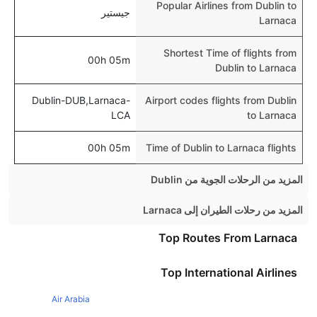
Popular Airlines from Dublin to
جيستير
Larnaca
Shortest Time of flights from
00h 05m
Dublin to Larnaca
Dublin-DUB,Larnaca-
Airport codes flights from Dublin
LCA
to Larnaca
00h 05m
Time of Dublin to Larnaca flights
المزيد من الرحلات الجوية من Dublin
Dublin New York Flights
المزيد من رحلات الطيران إلى Larnaca
Dublin Amsterdam Flights
London Larnaca Flights
Top Routes From Larnaca
Dublin Malaga Flights
Birmingham Larnaca Flights
Top International Airlines
Dublin Paris Flights
Manchester Larnaca Flights
Dublin Faro Flights
Air Arabia
Beirut Larnaca Flights