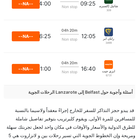
14:00
09:25
--NA--
شانيل إكسبرس
Non stop
309
04h 20m
16:25
12:05
--NA--
رايان اير
Non stop
3499
04h 20m
21:00
16:40
--NA--
ايزي جيت
Non stop
6731
أسئلة وأجوبة حول Belfast إلى Lanzarote الرحلات الجوية
هل صحيح أن Vueling Airlines تستغرق وقتا أقل في رحلة
قد يبدو حجز التذاكر للسفر للخارج إجراءً معقداً ولاسيما بالنسبة
مباشرة من إلىلانزاروت مما تستغرقه الخطوط الجوية
للمسافرين للمرة الأولى. ويقوم كليرتريب بتوفير تفاصيل شاملة
الأخرى؟
للطرق الدولية والأسعار والأوقات في مكان واحد لجعل تجربتك سهلة
نعم. توفر كل من Vueling Airlines أسرع رحلات الطيران
ومريحة وإن الخطوط الجوية التي تسير رحلات بين و لانزاروت هي 5
على هذا الطريق،