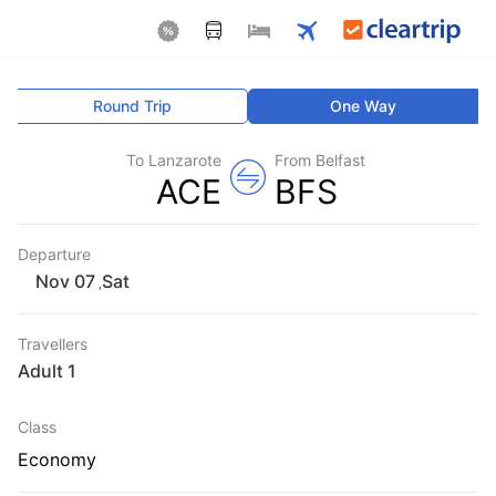
Round Trip
One Way
To Lanzarote
From Belfast
ACE
BFS
Departure
Sat
,
Travellers
1 Adult
Class
Economy