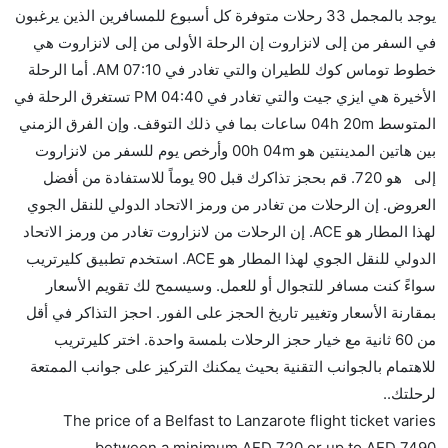
يوجد بالمجمل 33 رحلات متوفرة كل أسبوع للمسافرين الذين يرغبون
هل توفر شركات الطيران مساحة إضافية للنوم؟
في السفر من إلى لانزاروت إن الرحلة الأولى من إلى لانزاروت هي
كثير من خطوط طيران درجة رجال الأعمال توفر مساحة
خطوط توماس كوك للطيران والتي تغادر في 07:10 AM. أما الرحلة
إضافية للنوم.
الأخيرة هي ايزي جيت والتي تغادر في 04:40 PM تستغرق الرحلة في
هل يمكنني حمل طعامي الخاص؟
المتوسط 04h 20m ساعات بما في ذلك التوقف. وإن الفرق الزمني
نعم، يمكنك حمل طعامك الخاص، و لكن يجب أن يكون معبئا
بين هاتين المدينتين هو 00h 04m وأرخص يوم للسفر من لانزاروت
بشكل جيد.
إلى هو 720. قم بحجز تذاكرك قبل 90 يوماً للاستفادة من أفضل
العروض. إن الرحلات من تغادر من ورمز الاتحاد الدولي للنقل الجوي
هل سيقدم لي الكحول على متن رحلة من إلى لانزاروت؟
لهذا المطار هو ACE. إن الرحلات من لانزاروت تغادر من ورمز الاتحاد
لا تقدم شركة الطيران الكحول على متن رحلة داخلية. يتم
الدولي للنقل الجوي لهذا المطار هو ACE. استخدم تطبيق كليرتريب
تقديم الكحول على متن الرحلات الدولية فقط.
سواءً كنت مسافر للتجوال أو للعمل. وسيسمح لك تقويم الأسعار
ما متوسط أسعار رحلة الدرجة الاقتصادية من إلى
بمقارنة الأسعار وتغيير تاريخ الحجز على الفور. احجز التذاكر في أقل
لانزاروت؟
من 60 ثانية مع خيار حجز الرحلات بلمسة واحدة. اختر كليرتريب
تتراوح أسعار رحلة الدرجة الاقتصادية من AED 720 إلى
للاهتمام بالجوانب التقنية بحيث يمكنك التركيز على جوانب الممتعة
AED 7490. خطوط توماس كوك للطيران, شانيل إكسبرس,
لرحلتك..
رايان اير, , and ايزي جيت يوفرون تذاكر في هذا النطاق
The price of a Belfast to Lanzarote flight ticket varies
من الأسعار.
.
between a minimum
AED
720
or up to AED
7490