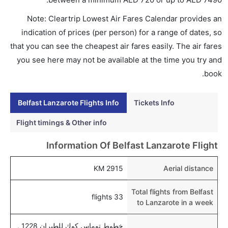
هل اختيار إنجاز إجراءات السفر عبر الإنترنت متاح في رحلة
Note: Cleartrip Lowest Air Fares Calendar provides an
إلى لانزاروت؟
indication of prices (per person) for a range of dates, so
نعم، يتاح للمسافر خيار إنجاز إجراءات السفر في الرحلة من
that you can see the cheapest air fares easily. The air fares
إلى لانزاروت عبر الإنترنت أو في المطار.
you see here may not be available at the time you try and
هل يمكنني حجز فنادق متوسطة التكلفة بالقرب من مطار
book.
لانزاروت عبر الإنترنت؟
نعم، يمكن حجز فنادق متوسطة التكلفة بالقرب من المطار
Belfast Lanzarote Flights Info
Tickets Info
عبر اختيار فنادق كليرتريب.
Flight timings & Other info
هل يتيح لانزاروت مطار إمكانية تغيير الحفاض للأطفال؟
Information Of Belfast Lanzarote Flight
نعم، يتيح مطار لانزاروت المطور حديثا هذه الإمكانية
للأطفال و الرضع.
2915 KM
Aerial distance
Total flights from Belfast
33 flights
to Lanzarote in a week
خطوط توماس كوك للطيران 1228 ,