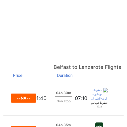
Belfast to Lanzarote Flights
Price
Duration
04h 30m
11:40
07:10
--NA--
Non stop
خطوط توماس كوك للطيران
1228
04h 35m