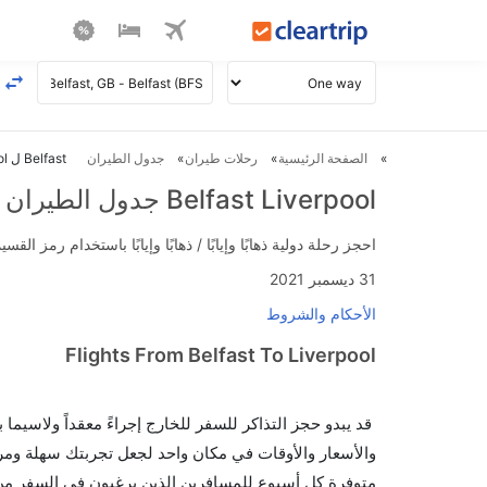
الصفحة الرئيسية
رحلات طيران
جدول الطيران
Belfast ل Liverpool طيران
Belfast Liverpool جدول الطيران
احجز رحلة دولية ذهابًا وإيابًا / ذهابًا وإيابًا باستخدام رمز القسيمة FLIGHTS واحصل على استرداد نقدي فوري يصل إلى 700
31 ديسمبر 2021
الأحكام والشروط
Flights From Belfast To Liverpool
قد يبدو حجز التذاكر للسفر للخارج إجراءً معقداً ولاسيما
متوفرة كل أسبوع للمسافرين الذين يرغبون في السفر من إل