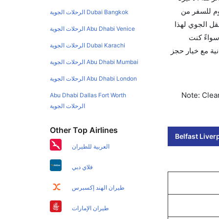
وم للسفر من
Dubai Bangkok الرحلات الجوية
ولي للنقل الجوي لهذا
Abu Dhabi Venice الرحلات الجوية
LP. استخدم تطبيق كليرتريب سواءً كنت
Dubai Karachi الرحلات الجوية
و للعمل. وسيسمح لك تقويم الأسعار بمقارنة الأسعار وتغيير تاريخ الحجز على الفور. احجز التذاكر في أقل من 60 ثانية مع خيار حجز
Abu Dhabi Mumbai الرحلات الجوية
Abu Dhabi London الرحلات الجوية
Note: Clear
Abu Dhabi Dallas Fort Worth
الرحلات الجوية
Other Top Airlines
Belfast Liver
العربية للطيران
فلاي دبي
طيران الهند إكسبرس
طيران الإمارات