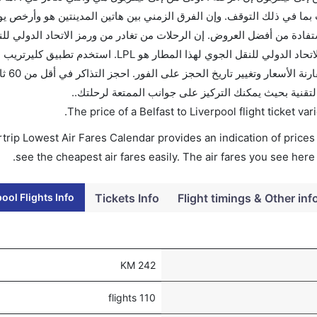
ما في ذلك التوقف. وإن الفرق الزمني بين هاتين المدينتين هو وأرخص ي
و 160. قم بحجز تذاكرك قبل 90 يوماً للاستفادة من أفضل العروض. إن الرحلات من تغادر من ورمز الاتحاد الد
المطار هو LPL. إن الرحلات من ليفربول تغادر من ورمز الاتحاد الدولي للنقل الجوي لهذا المطار هو L
مسافر للتجوال أ
التقنية بحيث يمكنك التركيز على جوانب الممتعة لرحلتك..
.
The price of a Belfast to Liverpool flight ticket 
trip Lowest Air Fares Calendar provides an indication of prices 
see the cheapest air fares easily. The air fares you see here
pool Flights Info
Tickets Info
Flight timings & Other inf
242 KM
110 flights