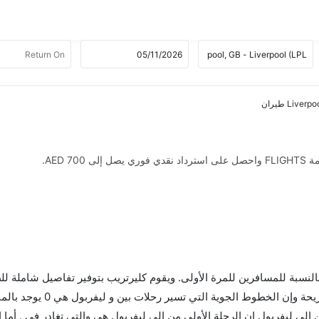
AED .
 بالنسبة للمسافرين للمرة الأولى. ويقوم كليرتريب بتوفير تفاصيل شاملة لل
ى ليفربول إن الرحلة الأولى من إلى ليفربول هي والتي تغادر في . أما ال