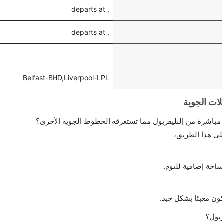
, departs at
, departs at
Belfast-BHD,Liverpool-LPL
احة إضافية للنوم.
ن معبئا بشكل جيد.
بول؟