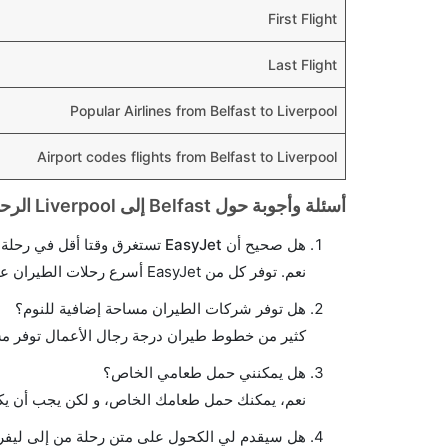
First Flight
Last Flight
Popular Airlines from Belfast to Liverpool
Airport codes flights from Belfast to Liverpool
أسئلة وأجوبة حول Belfast إلى Liverpool الرحلات الجوية
هل صحيح أن EasyJet تستغرق وقتا أقل في رحلة مباشرة من إلىليفربول مما تستغرقه الخطوط الجوية الأخرى؟
نعم. توفر كل من EasyJet أسرع رحلات الطيران على هذا الطريق،
هل توفر شركات الطيران مساحة إضافية للنوم؟
كثير من خطوط طيران درجة رجال الأعمال توفر مس
هل يمكنني حمل طعامي الخاص؟
نعم، يمكنك حمل طعامك الخاص، و لكن يجب أن يكو
هل سيقدم لي الكحول على متن رحلة من إلى ليفر