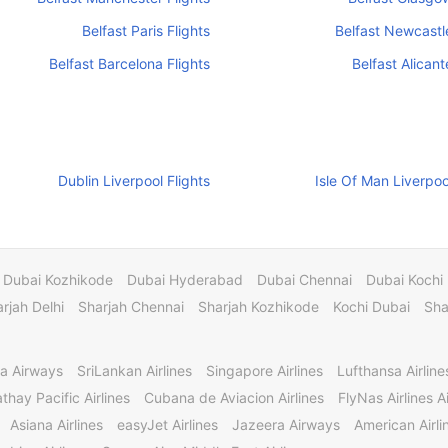
Belfast Paris Flights
Belfast Newcastle
Belfast Barcelona Flights
Belfast Alicant
Dublin Liverpool Flights
Isle Of Man Liverpoo
Dubai Kozhikode
Dubai Hyderabad
Dubai Chennai
Dubai Kochi
rjah Delhi
Sharjah Chennai
Sharjah Kozhikode
Kochi Dubai
Sha
a Airways
SriLankan Airlines
Singapore Airlines
Lufthansa Airline
thay Pacific Airlines
Cubana de Aviacion Airlines
FlyNas Airlines Ai
Asiana Airlines
easyJet Airlines
Jazeera Airways
American Airli