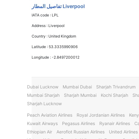
Liverpool تفاصيل المطار
IATA code :
LPL
Address :
Liverpool
Country :
United Kingdom
Latitude :
53.3335990906
Longitude :
-2.8497200012
Dubai Lucknow
Mumbai Dubai
Sharjah Trivandrum
Mumbai Sharjah
Sharjah Mumbai
Kochi Sharjah
Sha
Sharjah Lucknow
Peach Aviation Airlines
Royal Jordanian Airlines
Keny
Kuwait Airways
Pegasus Airlines
Ryanair Airlines
Ca
Ethiopian Air
Aeroflot Russian Airlines
United Airlines