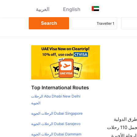
English
العربية
Top International Routes
Abu Dhabi New Delhi الرحلات
الجوية
Dubai Singapore الرحلات الجوية
طرق الدولية
Dubai Sarajevo الرحلات الجوية
والأسعار والأوقات في مكان واحد لجعل تجربتك سهلة ومريحة وإن الخطوط الجوية التي تسير رحلات بين و ليفربول هي 0 يوجد بالمجمل 110 رحلات
Dubai Dammam الرحلات الجوية
رحلة الأخيرة