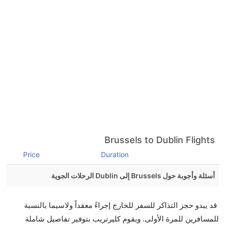
Brussels to Dublin Flights
Price
Duration
أسئلة وأجوبة حول Brussels إلى Dublin الرحلات الجوية
هل صحيح أن تستغرق وقتا أقل في رحلة مباشرة من
قد يبدو حجز التذاكر للسفر للخارج إجراءً معقداً ولاسيما بالنسبة
إلىدبلن مما تستغرقه الخطوط الجوية الأخرى؟
للمسافرين للمرة الأولى. ويقوم كليرتريب بتوفير تفاصيل شاملة
نعم. توفر كل من أسرع رحلات الطيران على هذا الطريق،