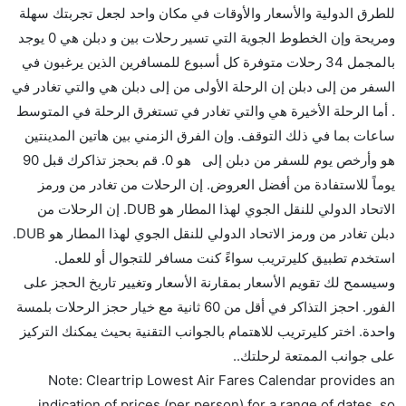
للطرق الدولية والأسعار والأوقات في مكان واحد لجعل تجربتك سهلة
هل توفر شركات الطيران مساحة إضافية للنوم؟
ومريحة وإن الخطوط الجوية التي تسير رحلات بين و دبلن هي 0 يوجد
كثير من خطوط طيران درجة رجال الأعمال توفر مساحة
بالمجمل 34 رحلات متوفرة كل أسبوع للمسافرين الذين يرغبون في
إضافية للنوم.
السفر من إلى دبلن إن الرحلة الأولى من إلى دبلن هي والتي تغادر في
هل يمكنني حمل طعامي الخاص؟
. أما الرحلة الأخيرة هي والتي تغادر في تستغرق الرحلة في المتوسط
نعم، يمكنك حمل طعامك الخاص، و لكن يجب أن يكون معبئا
ساعات بما في ذلك التوقف. وإن الفرق الزمني بين هاتين المدينتين
بشكل جيد.
هو وأرخص يوم للسفر من دبلن إلى هو 0. قم بحجز تذاكرك قبل 90
يوماً للاستفادة من أفضل العروض. إن الرحلات من تغادر من ورمز
هل سيقدم لي الكحول على متن رحلة من إلى دبلن؟
الاتحاد الدولي للنقل الجوي لهذا المطار هو DUB. إن الرحلات من
لا تقدم شركة الطيران الكحول على متن رحلة داخلية. يتم
دبلن تغادر من ورمز الاتحاد الدولي للنقل الجوي لهذا المطار هو DUB.
تقديم الكحول على متن الرحلات الدولية فقط.
استخدم تطبيق كليرتريب سواءً كنت مسافر للتجوال أو للعمل.
ما متوسط أسعار رحلة الدرجة الاقتصادية من إلى دبلن؟
وسيسمح لك تقويم الأسعار بمقارنة الأسعار وتغيير تاريخ الحجز على
تتراوح أسعار رحلة الدرجة الاقتصادية من AED 0 إلى AED
الفور. احجز التذاكر في أقل من 60 ثانية مع خيار حجز الرحلات بلمسة
0. يوفرون تذاكر في هذا النطاق من الأسعار.
واحدة. اختر كليرتريب للاهتمام بالجوانب التقنية بحيث يمكنك التركيز
هل اختيار إنجاز إجراءات السفر عبر الإنترنت متاح في رحلة
على جوانب الممتعة لرحلتك..
إلى دبلن؟
Note: Cleartrip Lowest Air Fares Calendar provides an
نعم، يتاح للمسافر خيار إنجاز إجراءات السفر في الرحلة من
indication of prices (per person) for a range of dates, so