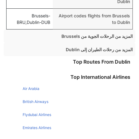
Dublin
Brussels-
Airport codes flights from Brussels
BRU,Dublin-DUB
to Dublin
المزيد من الرحلات الجوية من Brussels
Brussels London Flights
المزيد من رحلات الطيران إلى Dublin
Brussels Athens Flights
Bristol Dublin Flights
Top Routes From Dublin
Brussels Milan Flights
Edinburgh Dublin Flights
Top International Airlines
Brussels Berlin Flights
Leeds Dublin Flights
Brussels New York Flights
Air Arabia
Cardiff Dublin Flights
Brussels Malaga Flights
Toronto Dublin Flights
British Airways
Brussels Prague Flights
Newcastle Dublin Flights
Flydubai Airlines
Brussels Copenhagen Flights
Amsterdam Dublin Flights
Emirates Airlines
Brussels Budapest Flights
Southampton Dublin Flights
Brussels Venice Flights