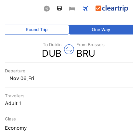
Round Trip
One Way
To Dublin
From Brussels
DUB
BRU
Departure
Fri
,
Travellers
1 Adult
Class
Economy