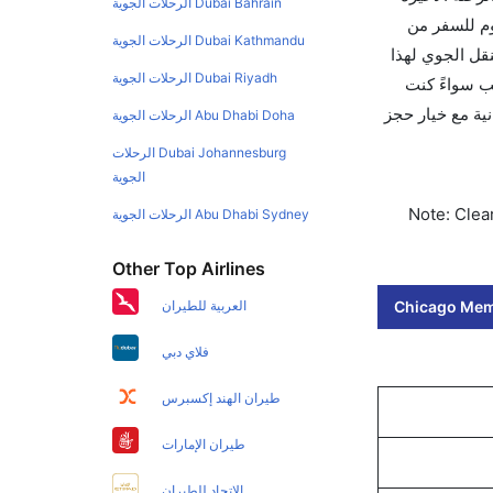
Dubai Bahrain الرحلات الجوية
وم للسفر من
Dubai Kathmandu الرحلات الجوية
ولي للنقل الجوي لهذا
Dubai Riyadh الرحلات الجوية
مطار هو MEM. استخدم تطبيق كليرتريب سواءً كنت
و للعمل. وسيسمح لك تقويم الأسعار بمقارنة الأسعار وتغيير تاريخ الحجز على الفور. احجز التذاكر في أقل من 60 ثانية مع خيار حجز
Abu Dhabi Doha الرحلات الجوية
Dubai Johannesburg الرحلات
الجوية
Note: Clear
Abu Dhabi Sydney الرحلات الجوية
Other Top Airlines
Chicago Memp
العربية للطيران
فلاي دبي
طيران الهند إكسبرس
طيران الإمارات
الاتحاد للطيران