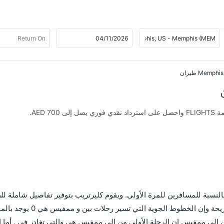
AED .
 بالنسبة للمسافرين للمرة الأولى. ويقوم كليرتريب بتوفير تفاصيل شاملة لل
إلى ممفيس إن الرحلة الأولى من إلى ممفيس هي والتي تغادر في . أما ال