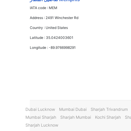
IATA code :
MEM
Address :
2491 Winchester Rd
Country :
United States
Latitude :
35.0424003601
Longitude :
-89.9766998291
Dubai Lucknow
Mumbai Dubai
Sharjah Trivandrum
Mumbai Sharjah
Sharjah Mumbai
Kochi Sharjah
Sha
Sharjah Lucknow