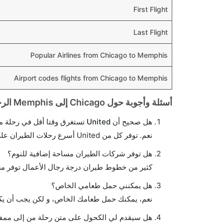
First Flight
Last Flight
Popular Airlines from Chicago to Memphis
Airport codes flights from Chicago to Memphis
أسئلة وأجوبة حول Chicago إلى Memphis الرحلات الجوية
هل صحيح أن United تستغرق وقتا أقل في رحلة مباشرة من إلىممفيس مما تستغرقه الخطوط الجوية الأخرى؟
نعم. توفر كل من United أسرع رحلات الطيران على هذا الطريق،
هل توفر شركات الطيران مساحة إضافية للنوم؟
كثير من خطوط طيران درجة رجال الأعمال توفر مس
هل يمكنني حمل طعامي الخاص؟
نعم، يمكنك حمل طعامك الخاص، و لكن يجب أن يكو
هل سيقدم لي الكحول على متن رحلة من إلى مم