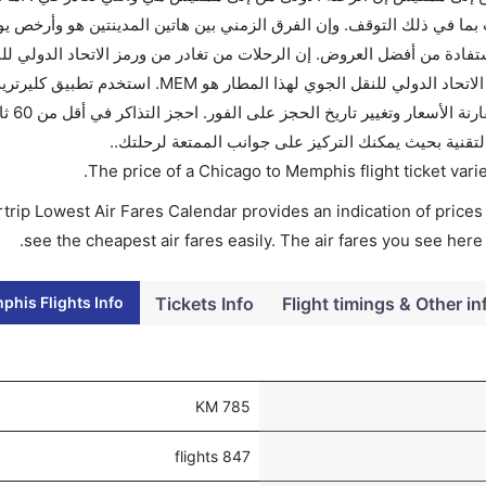
ما في ذلك التوقف. وإن الفرق الزمني بين هاتين المدينتين هو وأرخص ي
720. قم بحجز تذاكرك قبل 90 يوماً للاستفادة من أفضل العروض. إن الرحلات من تغادر من ورمز الاتحاد الد
المطار هو MEM. إن الرحلات من ممفيس تغادر من ورمز الاتحاد الدولي للنقل الجوي لهذا ال
مسافر للتجوال أ
التقنية بحيث يمكنك التركيز على جوانب الممتعة لرحلتك..
.
The price of a Chicago to Memphis flight ticket va
trip Lowest Air Fares Calendar provides an indication of prices 
see the cheapest air fares easily. The air fares you see here
his Flights Info
Tickets Info
Flight timings & Other in
785 KM
847 flights