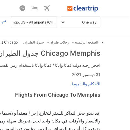
الصفحة الرئيسية
رحلات طيران
جدول الطيران
Chicago ل Memphis طيران
Chicago Memphis جدول الطيران
احجز رحلة دولية ذهابًا وإيابًا / ذهابًا وإيابًا باستخدام رمز القسيمة FLIGHTS واحصل على استرداد نقدي فوري يصل إلى 700
31 ديسمبر 2021
الأحكام والشروط
Flights From Chicago To Memphis
قد يبدو حجز التذاكر للسفر للخارج إجراءً معقداً ولاسيما
متوفرة كل أسبوع للمسافرين الذين يرغبون في السفر من 