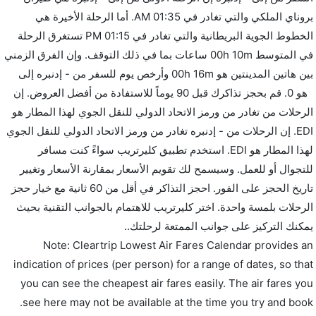
بروناي الملكي والتي تغادر في 01:35 AM. أما الرحلة الأخيرة هي
الخطوط الجوية البريطانية والتي تغادر في 01:15 PM تستغرق الرحلة
في المتوسط 00h 10m ساعات بما في ذلك التوقف. وإن الفرق الزمني
بين هاتين المدينتين هو 00h 16m وأرخص يوم للسفر من - إدنبره إلى
هو 0. قم بحجز تذاكرك قبل 90 يوماً للاستفادة من أفضل العروض. إن
الرحلات من تغادر من ورمز الاتحاد الدولي للنقل الجوي لهذا المطار هو
EDI. إن الرحلات من - إدنبره تغادر من ورمز الاتحاد الدولي للنقل الجوي
لهذا المطار هو EDI. استخدم تطبيق كليرتريب سواءً كنت مسافر
للتجوال أو للعمل. وسيسمح لك تقويم الأسعار بمقارنة الأسعار وتغيير
تاريخ الحجز على الفور. احجز التذاكر في أقل من 60 ثانية مع خيار حجز
الرحلات بلمسة واحدة. اختر كليرتريب للاهتمام بالجوانب التقنية بحيث
يمكنك التركيز على جوانب الممتعة لرحلتك..
Note: Cleartrip Lowest Air Fares Calendar provides an
indication of prices (per person) for a range of dates, so that
you can see the cheapest air fares easily. The air fares you
see here may not be available at the time you try and book.