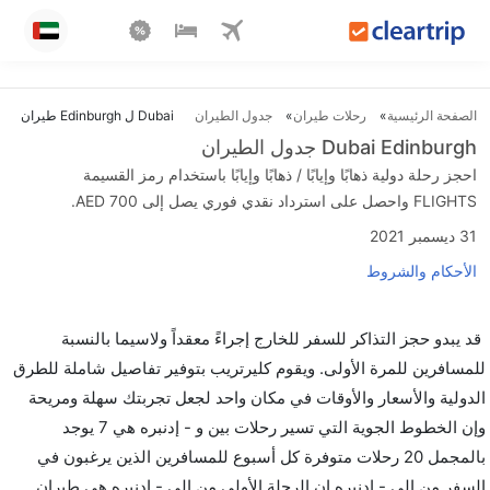
الصفحة الرئيسية
رحلات طيران
جدول الطيران
Dubai ل Edinburgh طيران
Dubai Edinburgh جدول الطيران
احجز رحلة دولية ذهابًا وإيابًا / ذهابًا وإيابًا باستخدام رمز القسيمة
FLIGHTS واحصل على استرداد نقدي فوري يصل إلى AED 700.
31 ديسمبر 2021
الأحكام والشروط
قد يبدو حجز التذاكر للسفر للخارج إجراءً معقداً ولاسيما بالنسبة
للمسافرين للمرة الأولى. ويقوم كليرتريب بتوفير تفاصيل شاملة للطرق
الدولية والأسعار والأوقات في مكان واحد لجعل تجربتك سهلة ومريحة
وإن الخطوط الجوية التي تسير رحلات بين و - إدنبره هي 7 يوجد
بالمجمل 20 رحلات متوفرة كل أسبوع للمسافرين الذين يرغبون في
السفر من إلى - إدنبره إن الرحلة الأولى من إلى - إدنبره هي طيران