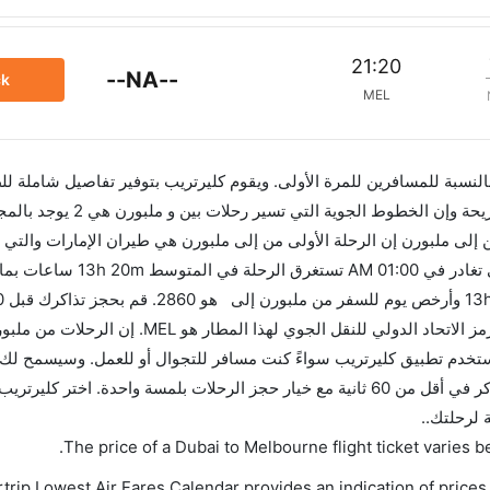
21:20
--NA--
ck
MEL
 بالنسبة للمسافرين للمرة الأولى. ويقوم كليرتريب بتوفير تفاصيل شاملة لل
AM. أما الرحلة الأخيرة هي الخطوط الجوية كانتاس والتي تغادر في 01:00 M
للاستفادة من أفضل العروض. إن الرحلات من تغادر من ورمز الاتحاد الدولي للنقل الجوي لهذ
الاتحاد الدولي للنقل الجوي لهذا المطار هو MEL. استخدم تطبيق كليرتريب سواءً كنت مسافر للتجوال أو للعمل. وسي
بمقارنة الأسعار وتغيير تاريخ الحجز على الفور. احجز التذاكر في أقل من 60 ثانية مع خيار حجز الرحلات بلمسة واحدة. اختر
 لرحلتك..
.
The price of a Dubai to Melbourne flight ticket varie
trip Lowest Air Fares Calendar provides an indication of prices 