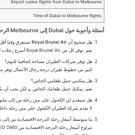
Airport codes flights from Dubai to Melbourne
Time of Dubai to Melbourne flights
أسئلة وأجوبة حول Dubai إلى Melbourne الرحلات الجوية
هل صحيح أن Royal Brunei Air تستغرق وقتا أقل في رحلة مباشرة من إلىملبورن مما تستغرقه الخطوط الجوية الأخرى؟
نعم. توفر كل من Royal Brunei Air أسرع رحلات الطيران على هذا الطريق،
هل توفر شركات الطيران مساحة إضافية للنوم؟
كثير من خطوط طيران درجة رجال الأعمال توفر مس
هل يمكنني حمل طعامي الخاص؟
نعم، يمكنك حمل طعامك الخاص، و لكن يجب أن يكو
هل سيقدم لي الكحول على متن رحلة من إلى ملبو
لا تقدم شركة الطيران الكحول على متن رحلة داخلي
ما متوسط أسعار رحلة الدرجة الاقتصادية من إلى 