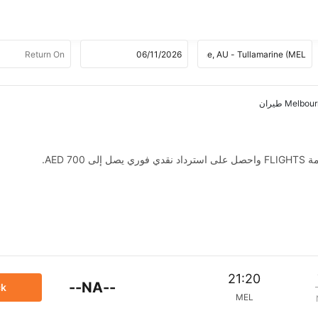
AED .
21:20
--NA--
ck
MEL