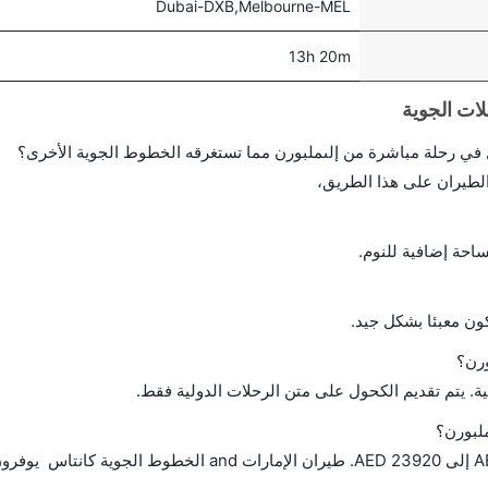
Dubai-DXB,Melbourne-MEL
13h 20m
احة إضافية للنوم.
ن معبئا بشكل جيد.
رن؟
ة. يتم تقديم الكحول على متن الرحلات الدولية فقط.
ملبورن؟
تتراوح أسعار رحلة الدرجة الاقتصادية من AED 2860 إلى AED 23920. طيران الإمارات and الخطوط