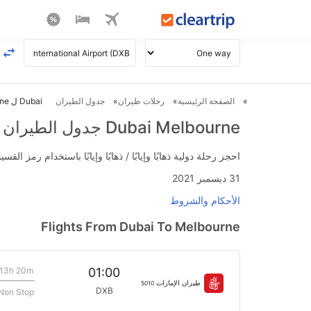
الصفحة الرئيسية
رحلات طيران
جدول الطيران
Dubai ل Melbourne طيران
Dubai Melbourne جدول الطيران
احجز رحلة دولية ذهابًا وإيابًا / ذهابًا وإيابًا باستخدام رمز القسيمة FLIGHTS واحصل على استرداد نقدي فوري يصل إلى 700
31 ديسمبر 2021
الأحكام والشروط
Flights From Dubai To Melbourne
13h 20m
01:00
طيران الإمارات
5010
DXB
Non Stop