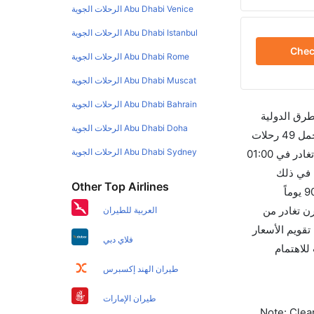
Abu Dhabi Venice الرحلات الجوية
Abu Dhabi Istanbul الرحلات الجوية
Che
Abu Dhabi Rome الرحلات الجوية
Abu Dhabi Muscat الرحلات الجوية
Abu Dhabi Bahrain الرحلات الجوية
طرق الدولية
Abu Dhabi Doha الرحلات الجوية
والأسعار والأوقات في مكان واحد لجعل تجربتك سهلة ومريحة وإن الخطوط الجوية التي تسير رحلات بين و ملبورن هي 2 يوجد بالمجمل 49 رحلات
Abu Dhabi Sydney الرحلات الجوية
متوفرة كل أسبوع للمسافرين الذين يرغبون في السفر من إلى ملبورن إن الرحلة الأولى من إلى ملبورن هي طيران الإمارات والتي تغادر في 01:00
A تستغرق الرحلة في المتوسط 13h 20m ساعات بما في ذلك
Other Top Airlines
التوقف. وإن الفرق الزمني بين هاتين المدينتين هو 13h 20m وأرخص يوم للسفر من ملبورن إلى هو 2860. قم بحجز تذاكرك قبل 90 يوماً
ا المطار هو MEL. إن الرحلات من ملبورن تغادر من
العربية للطيران
سمح لك تقويم الأسعار
فلاي دبي
 كليرتريب للاهتمام
طيران الهند إكسبرس
طيران الإمارات
Note: Clear