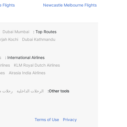
 Flights
Newcastle Melbourne Flights
Dubai Mumbai
Top Routes :
rjah Kochi
Dubai Kathmandu
s
International Airlines :
rlines
KLM Royal Dutch Airlines
nes
Airasia India Airlines
Other tools:
الرحلات الداخلية
رحلات ط
Terms of Use
Privacy