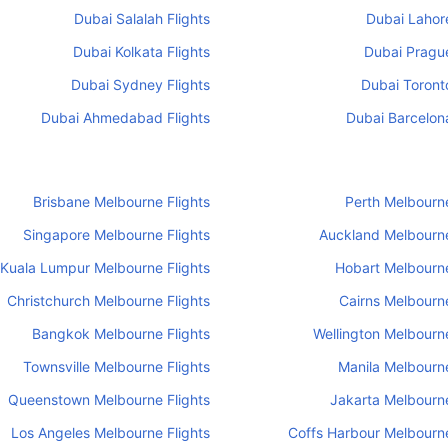
Dubai Salalah Flights
Dubai Lahore
Dubai Kolkata Flights
Dubai Prague
Dubai Sydney Flights
Dubai Toronto
Dubai Ahmedabad Flights
Dubai Barcelona
Brisbane Melbourne Flights
Perth Melbourne
Singapore Melbourne Flights
Auckland Melbourne
Kuala Lumpur Melbourne Flights
Hobart Melbourne
Christchurch Melbourne Flights
Cairns Melbourne
Bangkok Melbourne Flights
Wellington Melbourne
Townsville Melbourne Flights
Manila Melbourne
Queenstown Melbourne Flights
Jakarta Melbourne
Los Angeles Melbourne Flights
Coffs Harbour Melbourne