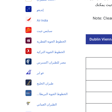
قنية بحيث يمكنك
إنديغو
Note: Clear
Air India
سبايس جيت
Dublin Vienna
الخطوط الجوية القطرية
الخطوط الجوية التركية
مصر للطيران اكسبرس
غو اير
طيران الخليج
الخطوط الجوية البريطانية
الطيران العماني