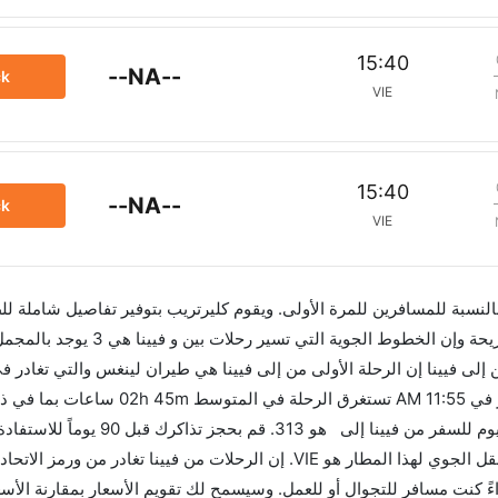
15:40
--NA--
ck
VIE
15:40
--NA--
ck
VIE
 بالنسبة للمسافرين للمرة الأولى. ويقوم كليرتريب بتوفير تفاصيل شاملة لل
الرحلة الأخيرة هي الخطوط الجوية البريطانية والتي تغادر في 11:55 AM ت
الفرق الزمني بين هاتين المدينتين هو 00h 02m وأرخص يوم للسفر من فيينا إلى ه
العروض. إن الرحلات من تغادر من ورمز الاتحاد الدولي للنقل الجوي لهذا المطار هو VIE. إن الرحلات من فيينا ت
بيق كليرتريب سواءً كنت مسافر للتجوال أو للعمل. وسيسمح لك تقويم الأسعار بمقارنة الأس