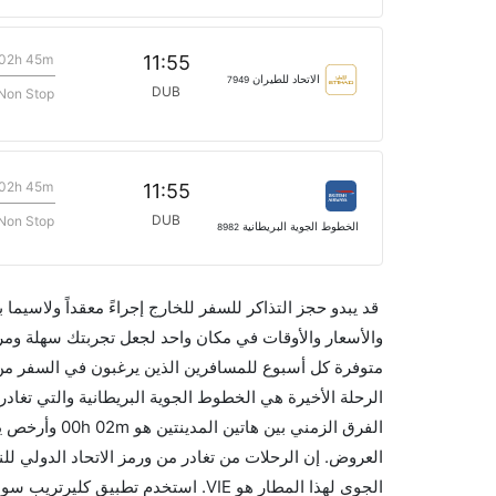
02h 45m
11:55
الاتحاد للطيران
7949
DUB
Non Stop
02h 45m
11:55
DUB
Non Stop
الخطوط الجوية البريطانية
8982
قد يبدو حجز التذاكر للسفر للخارج إجراءً معقداً ولاسيما
الجوي لهذا المطار هو VIE. استخدم تط