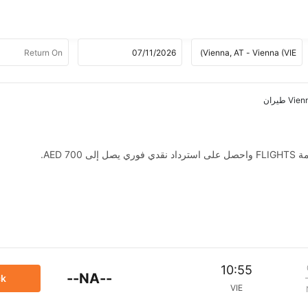
AED .
10:55
--NA--
ck
VIE