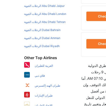
Abu Dhabi Jaipur الرحلات الجوية
Abu Dhabi London الرحلات الجوية
Che
Abu Dhabi Tehran الرحلات الجوية
Dubai Bahrain الرحلات الجوية
Dubai Amman الرحلات الجوية
Che
Dubai Riyadh الرحلات الجوية
Other Top Airlines
طرق الدولية
العربية للطيران
والأسعار والأوقات في مكان واحد لجعل تجربتك سهلة ومريحة وإن الخطوط الجوية التي تسير رحلات بين و فيينا هي 3 يوجد بالمجمل 9 رحلات
فلاي دبي
متوفرة كل أسبوع للمسافرين الذين يرغبون في السفر من إلى فيينا إن الرحلة الأولى من إلى فيينا هي طيران لينغس والتي تغادر في 07:10 AM. أما
ستغرق الرحلة في المتوسط 02h 45m ساعات بما في ذلك التوقف. وإن
طيران الهند إكسبرس
و 313. قم بحجز تذاكرك قبل 90 يوماً للاستفادة من أفضل
طيران الإمارات
غادر من ورمز الاتحاد الدولي للنقل
عار وتغيير تاريخ
الاتحاد للطيران