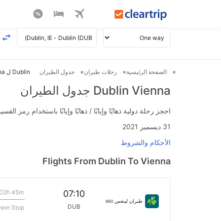
الصفحة الرئيسية
رحلات طيران
جدول الطيران
Dublin ل Vienna طيران
Dublin Vienna جدول الطيران
احجز رحلة دولية ذهابًا وإيابًا / ذهابًا وإيابًا باستخدام رمز القسيمة FLIGHTS واحصل على استرداد نقدي فوري يصل إلى 700
31 ديسمبر 2021
الأحكام والشروط
Flights From Dublin To Vienna
02h 45m
07:10
طيران لينغس
660
DUB
Non Stop