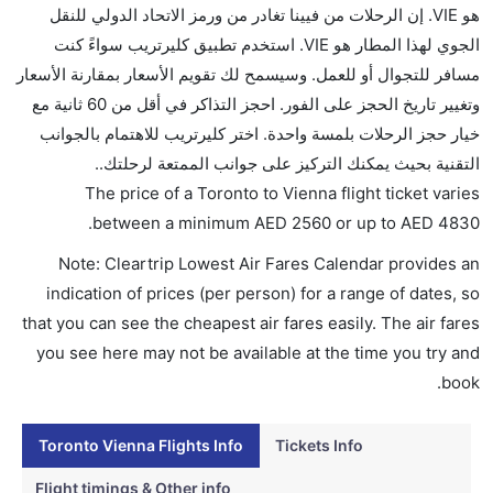
هو VIE. إن الرحلات من فيينا تغادر من ورمز الاتحاد الدولي للنقل
تقديم الكحول على متن الرحلات الدولية فقط.
الجوي لهذا المطار هو VIE. استخدم تطبيق كليرتريب سواءً كنت
ما متوسط أسعار رحلة الدرجة الاقتصادية من إلى فيينا؟
مسافر للتجوال أو للعمل. وسيسمح لك تقويم الأسعار بمقارنة الأسعار
تتراوح أسعار رحلة الدرجة الاقتصادية من AED 2560 إلى
وتغيير تاريخ الحجز على الفور. احجز التذاكر في أقل من 60 ثانية مع
AED 4830. الخطوط الجوية النمساوية, لوفتهانزا, and
خيار حجز الرحلات بلمسة واحدة. اختر كليرتريب للاهتمام بالجوانب
طيران كندا يوفرون تذاكر في هذا النطاق من الأسعار.
التقنية بحيث يمكنك التركيز على جوانب الممتعة لرحلتك..
هل اختيار إنجاز إجراءات السفر عبر الإنترنت متاح في رحلة
The price of a Toronto to Vienna flight ticket varies
إلى فيينا؟
.
between a minimum
AED
2560
or up to AED
4830
نعم، يتاح للمسافر خيار إنجاز إجراءات السفر في الرحلة من
Note: Cleartrip Lowest Air Fares Calendar provides an
إلى فيينا عبر الإنترنت أو في المطار.
indication of prices (per person) for a range of dates, so
هل يمكنني حجز فنادق متوسطة التكلفة بالقرب من مطار
that you can see the cheapest air fares easily. The air fares
فيينا عبر الإنترنت؟
you see here may not be available at the time you try and
نعم، يمكن حجز فنادق متوسطة التكلفة بالقرب من المطار
book.
عبر اختيار فنادق كليرتريب.
Toronto Vienna Flights Info
Tickets Info
هل يتيح فيينا مطار إمكانية تغيير الحفاض للأطفال؟
نعم، يتيح مطار فيينا المطور حديثا هذه الإمكانية للأطفال و
Flight timings & Other info