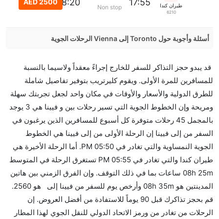
08:20
17:55
AED 2500
طيران كندا
Non stop
6210
أسئلة وأجوبة حول Toronto إلى Vienna الرحلات الجوية
هل صحيح أن TAP Portugal تستغرق وقتا أقل في رحلة
قد يبدو حجز التذاكر للسفر للخارج إجراءً معقداً ولاسيما بالنسبة
مباشرة من إلىفيينا مما تستغرقه الخطوط الجوية الأخرى؟
للمسافرين للمرة الأولى. ويقوم كليرتريب بتوفير تفاصيل شاملة
نعم. توفر كل من TAP Portugal أسرع رحلات الطيران
للطرق الدولية والأسعار والأوقات في مكان واحد لجعل تجربتك سهلة
على هذا الطريق،
ومريحة وإن الخطوط الجوية التي تسير رحلات بين و فيينا هي 3 يوجد
هل توفر شركات الطيران مساحة إضافية للنوم؟
بالمجمل 45 رحلات متوفرة كل أسبوع للمسافرين الذين يرغبون في
كثير من خطوط طيران درجة رجال الأعمال توفر مساحة
السفر من إلى فيينا إن الرحلة الأولى من إلى فيينا هي الخطوط
إضافية للنوم.
الجوية النمساوية والتي تغادر في 05:50 PM. أما الرحلة الأخيرة هي
هل يمكنني حمل طعامي الخاص؟
طيران كندا والتي تغادر في 05:55 PM تستغرق الرحلة في المتوسط
نعم، يمكنك حمل طعامك الخاص، و لكن يجب أن يكون معبئا
08h 25m ساعات بما في ذلك التوقف. وإن الفرق الزمني بين هاتين
بشكل جيد.
المدينتين هو 08h 35m وأرخص يوم للسفر من فيينا إلى هو 2560.
قم بحجز تذاكرك قبل 90 يوماً للاستفادة من أفضل العروض. إن
هل سيقدم لي الكحول على متن رحلة من إلى فيينا؟
الرحلات من تغادر من ورمز الاتحاد الدولي للنقل الجوي لهذا المطار
لا تقدم شركة الطيران الكحول على متن رحلة داخلية. يتم