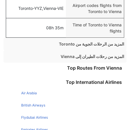
Airport codes flights from
Toronto-YYZ,Vienna-VIE
Toronto to Vienna
Time of Toronto to Vienna
08h 35m
flights
المزيد من الرحلات الجوية من Toronto
Toronto New York Flights
المزيد من رحلات الطيران إلى Vienna
Toronto Vancouver Flights
London Vienna Flights
Top Routes From Vienna
Toronto London Flights
Manchester Vienna Flights
Top International Airlines
Toronto Montreal Flights
Paris Vienna Flights
Toronto London Flights
Air Arabia
Dublin Vienna Flights
Toronto Calgary Flights
Zurich Vienna Flights
British Airways
Toronto Ottawa Flights
Berlin Vienna Flights
Flydubai Airlines
Toronto Orlando Flights
Milan Vienna Flights
Emirates Airlines
Toronto Chicago Flights