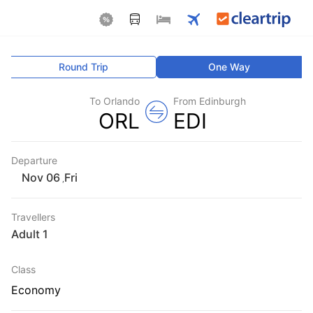
Round Trip
One Way
To Orlando
From Edinburgh
ORL
EDI
Departure
Fri
,
Travellers
1 Adult
Class
Economy