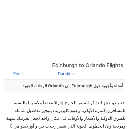
Edinburgh to Orlando Flights
Price
Duration
أسئلة وأجوبة حول Edinburgh إلى Orlando الرحلات الجوية
هل صحيح أن تستغرق وقتا أقل في رحلة مباشرة من
قد يبدو حجز التذاكر للسفر للخارج إجراءً معقداً ولاسيما بالنسبة
إلىأورلاندو مما تستغرقه الخطوط الجوية الأخرى؟
للمسافرين للمرة الأولى. ويقوم كليرتريب بتوفير تفاصيل شاملة
نعم. توفر كل من أسرع رحلات الطيران على هذا الطريق،
للطرق الدولية والأسعار والأوقات في مكان واحد لجعل تجربتك سهلة
هل توفر شركات الطيران مساحة إضافية للنوم؟
ومريحة وإن الخطوط الجوية التي تسير رحلات بين و أورلاندو هي 0