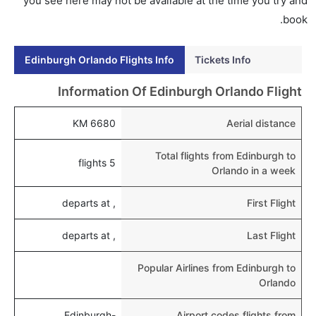
you see here may not be available at the time you try and
هل يمكنني حجز فنادق متوسطة التكلفة بالقرب من مطار
book.
أورلاندو عبر الإنترنت؟
نعم، يمكن حجز فنادق متوسطة التكلفة بالقرب من المطار
Edinburgh Orlando Flights Info
Tickets Info
عبر اختيار فنادق كليرتريب.
هل يتيح أورلاندو مطار إمكانية تغيير الحفاض للأطفال؟
Information Of Edinburgh Orlando Flight
نعم، يتيح مطار أورلاندو المطور حديثا هذه الإمكانية للأطفال
6680 KM
Aerial distance
و الرضع.
Total flights from Edinburgh to
5 flights
Orlando in a week
, departs at
First Flight
, departs at
Last Flight
Popular Airlines from Edinburgh to
Orlando
Edinburgh-
Airport codes flights from