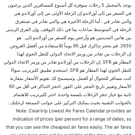
كثير من خطوط طيران درجة رجال الأعمال توفر مساحة
يوجد بالمجمل 5 رحلات متوفرة كل أسبوع للمسافرين الذين يرغبون
إضافية للنوم.
في السفر من إلى أورلاندو إن الرحلة الأولى من إلى أورلاندو هي
هل يمكنني حمل طعامي الخاص؟
والتي تغادر في . أما الرحلة الأخيرة هي والتي تغادر في تستغرق
نعم، يمكنك حمل طعامك الخاص، و لكن يجب أن يكون معبئا
الرحلة في المتوسط ساعات بما في ذلك التوقف. وإن الفرق الزمني
بشكل جيد.
بين هاتين المدينتين هو وأرخص يوم للسفر من أورلاندو إلى هو
2930. قم بحجز تذاكرك قبل 90 يوماً للاستفادة من أفضل العروض.
هل سيقدم لي الكحول على متن رحلة من إلى أورلاندو؟
إن الرحلات من تغادر من ورمز الاتحاد الدولي للنقل الجوي لهذا
لا تقدم شركة الطيران الكحول على متن رحلة داخلية. يتم
المطار هو SFB. إن الرحلات من أورلاندو تغادر من ورمز الاتحاد الدولي
تقديم الكحول على متن الرحلات الدولية فقط.
للنقل الجوي لهذا المطار هو SFB. استخدم تطبيق كليرتريب سواءً
ما متوسط أسعار رحلة الدرجة الاقتصادية من إلى أورلاندو؟
كنت مسافر للتجوال أو للعمل. وسيسمح لك تقويم الأسعار بمقارنة
تتراوح أسعار رحلة الدرجة الاقتصادية من AED 2930 إلى
الأسعار وتغيير تاريخ الحجز على الفور. احجز التذاكر في أقل من 60
AED 0. يوفرون تذاكر في هذا النطاق من الأسعار.
ثانية مع خيار حجز الرحلات بلمسة واحدة. اختر كليرتريب للاهتمام
هل اختيار إنجاز إجراءات السفر عبر الإنترنت متاح في رحلة
بالجوانب التقنية بحيث يمكنك التركيز على جوانب الممتعة لرحلتك..
إلى أورلاندو؟
Note: Cleartrip Lowest Air Fares Calendar provides an
نعم، يتاح للمسافر خيار إنجاز إجراءات السفر في الرحلة من
indication of prices (per person) for a range of dates, so
إلى أورلاندو عبر الإنترنت أو في المطار.
that you can see the cheapest air fares easily. The air fares