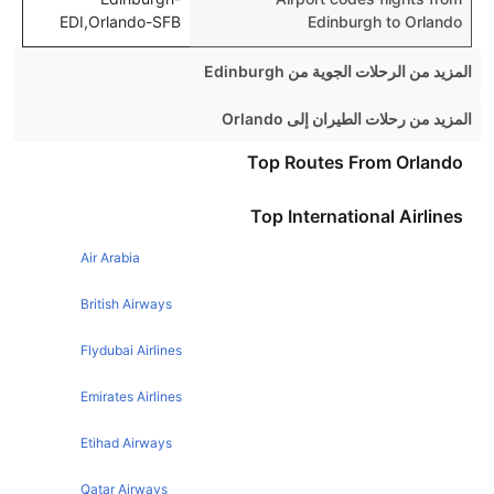
EDI,Orlando-SFB
Edinburgh to Orlando
المزيد من الرحلات الجوية من Edinburgh
Edinburgh London Flights
المزيد من رحلات الطيران إلى Orlando
Edinburgh Amsterdam Flights
London Orlando Flights
Top Routes From Orlando
Edinburgh Dublin Flights
Manchester Orlando Flights
Top International Airlines
Edinburgh New York Flights
Manchester Orlando Flights
Edinburgh Paris Flights
Air Arabia
New York Orlando Flights
Edinburgh Rome Flights
Chicago Orlando Flights
British Airways
Edinburgh Malaga Flights
Dublin Orlando Flights
Flydubai Airlines
Edinburgh Belfast Flights
Glasgow Orlando Flights
Emirates Airlines
Edinburgh Alicante Flights
Atlanta Orlando Flights
Edinburgh Southampton Flights
Etihad Airways
Toronto Orlando Flights
Edinburgh Manchester Flights
Philadelphia Orlando Flights
Qatar Airways