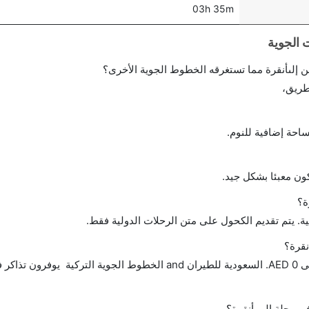
03h 35m
إلىأنقرة مما تستغرقه الخطوط الجوية الأخرى؟
طريق،
احة إضافية للنوم.
ن معبئا بشكل جيد.
ة؟
ة. يتم تقديم الكحول على متن الرحلات الدولية فقط.
نقرة؟
تتراوح أسعار رحلة الدرجة الاقتصادية من AED 0 إلى AED 0. السعودية للطيران and الخطوط الجوية ا
في رحلة إلى أنقرة؟