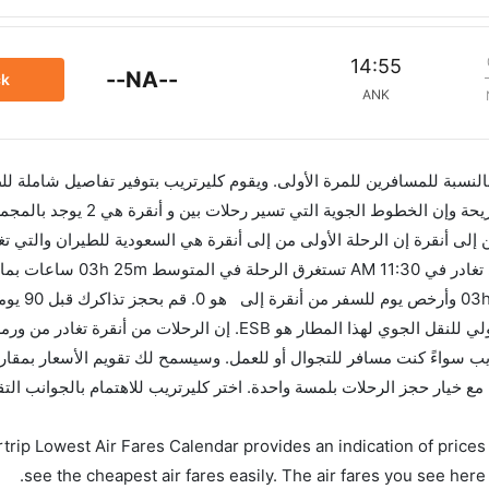
14:55
--NA--
ck
ANK
 بالنسبة للمسافرين للمرة الأولى. ويقوم كليرتريب بتوفير تفاصيل شاملة لل
AM. أما الرحلة الأخيرة هي الخطوط الجوية التركية والتي تغادر في 11:30 M
التوقف. وإن الفرق الزمني 
أفضل العروض. إن الرحلات من تغادر من ورمز الاتحاد الدولي للنقل الجوي لهذا المطار هو ESB. إن الرح
ES. استخدم تطبيق كليرتريب سواءً كنت مسافر للتجوال أو للعمل. وسيسمح لك تقويم الأسعار بمق
لحجز على الفور. احجز التذاكر في أقل من 60 ثانية مع خيار حجز الرحلات بلمسة واحدة. اختر كليرتريب للاهتمام بال
trip Lowest Air Fares Calendar provides an indication of prices 
see the cheapest air fares easily. The air fares you see here