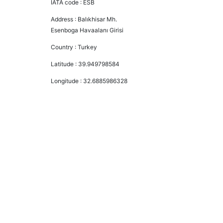
IATA code :
ESB
Address :
Balıkhisar Mh.
Esenboga Havaalanı Girisi
Country :
Turkey
Latitude :
39.949798584
Longitude :
32.6885986328