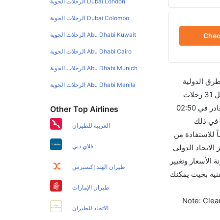
Dubai London الرحلات الجوية
Dubai Colombo الرحلات الجوية
Abu Dhabi Kuwait الرحلات الجوية
Che
Abu Dhabi Cairo الرحلات الجوية
Abu Dhabi Munich الرحلات الجوية
طرق الدولية
Abu Dhabi Manila الرحلات الجوية
والأسعار والأوقات في مكان واحد لجعل تجربتك سهلة ومريحة وإن الخطوط الجوية التي تسير رحلات بين و أنقرة هي 2 يوجد بالمجمل 31 رحلات
متوفرة كل أسبوع للمسافرين الذين يرغبون في السفر من إلى أنقرة إن الرحلة الأولى من إلى أنقرة هي السعودية للطيران والتي تغادر في 02:50
Other Top Airlines
A تستغرق الرحلة في المتوسط 03h 25m ساعات بما في ذلك
العربية للطيران
بين هاتين المدينتين هو 03h 35m وأرخص يوم للسفر من أنقرة إلى هو 0. قم بحجز تذاكرك قبل 90 يوماً للاستفادة من
فلاي دبي
لات من أنقرة تغادر من ورمز الاتحاد الدولي
ارنة الأسعار وتغيير
طيران الهند إكسبرس
جوانب التقنية بحيث يمكنك
طيران الإمارات
Note: Clear
الاتحاد للطيران