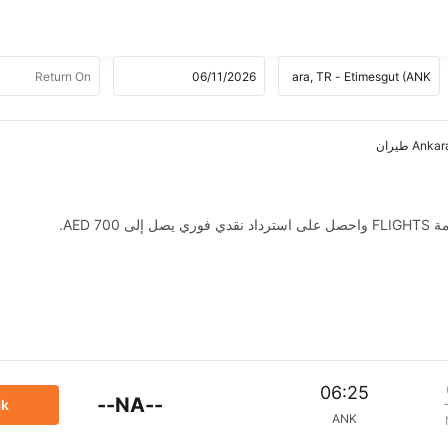
AED .
06:25
--NA--
ck
ANK