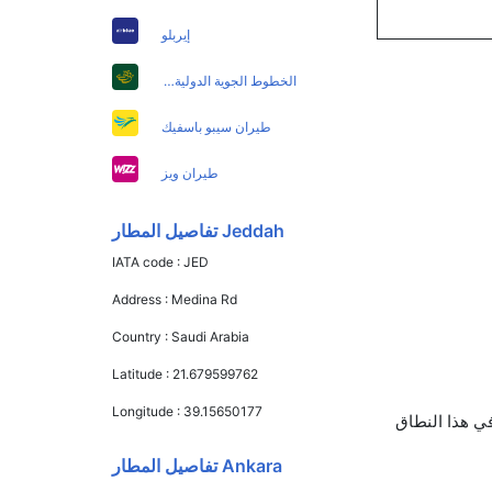
إيربلو
الخطوط الجوية الدولية الباكستانية
طيران سيبو باسفيك
طيران ويز
Jeddah تفاصيل المطار
IATA code :
JED
Address :
Medina Rd
Country :
Saudi Arabia
Latitude :
21.679599762
Longitude :
39.15650177
لتركية يوفرون تذاكر في هذا النطاق
Ankara تفاصيل المطار