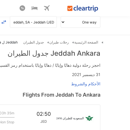
الصفحة الرئيسية
رحلات طيران
جدول الطيران
Jeddah ل Ankara طيران
Jeddah Ankara جدول الطيران
احجز رحلة دولية ذهابًا وإيابًا / ذهابًا وإيابًا باستخدام رمز القسيمة FLIGHTS واحصل على استرداد نقدي فوري يصل إلى 700
31 ديسمبر 2021
الأحكام والشروط
Flights From Jeddah To Ankara
03h 35m
02:50
السعودية للطيران
2416
JED
Non Stop