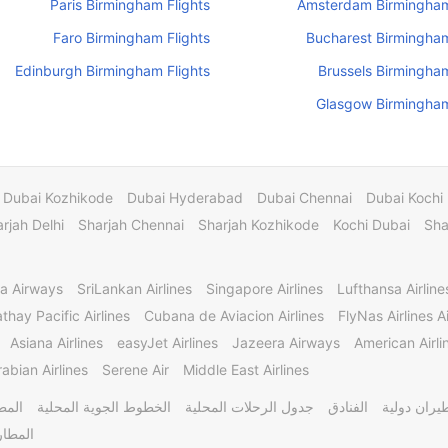
Paris Birmingham Flights
Amsterdam Birmingham
Faro Birmingham Flights
Bucharest Birmingham
Edinburgh Birmingham Flights
Brussels Birmingham
Glasgow Birmingham
Dubai Kozhikode
Dubai Hyderabad
Dubai Chennai
Dubai Kochi
rjah Delhi
Sharjah Chennai
Sharjah Kozhikode
Kochi Dubai
Sha
a Airways
SriLankan Airlines
Singapore Airlines
Lufthansa Airline
thay Pacific Airlines
Cubana de Aviacion Airlines
FlyNas Airlines Ai
Asiana Airlines
easyJet Airlines
Jazeera Airways
American Airli
abian Airlines
Serene Air
Middle East Airlines
يران دولية
الفنادق
جدول الرحلات المحلية
الخطوط الجوية المحلية
المط
المطار