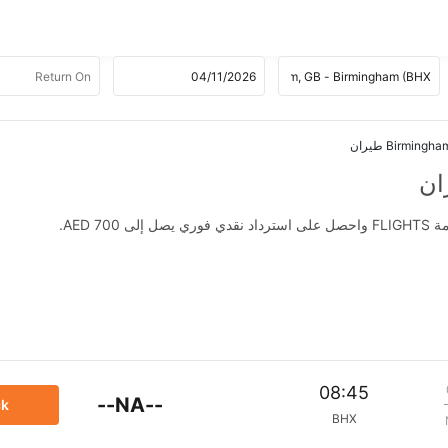
AED .
08:45
--NA--
ck
BHX