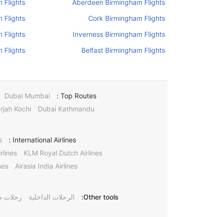
 Flights
Aberdeen Birmingham Flights
 Flights
Cork Birmingham Flights
 Flights
Inverness Birmingham Flights
 Flights
Belfast Birmingham Flights
Dubai Mumbai
Top Routes :
rjah Kochi
Dubai Kathmandu
s
International Airlines :
rlines
KLM Royal Dutch Airlines
nes
Airasia India Airlines
Other tools:
الرحلات الداخلية
رحلات ط