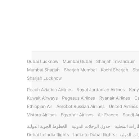
Dubai Lucknow
Mumbai Dubai
Sharjah Trivandrum
Mumbai Sharjah
Sharjah Mumbai
Kochi Sharjah
Sha
Sharjah Lucknow
Peach Aviation Airlines
Royal Jordanian Airlines
Keny
Kuwait Airways
Pegasus Airlines
Ryanair Airlines
Ca
Ethiopian Air
Aeroflot Russian Airlines
United Airlines
Vistara Airlines
Egyptair Airlines
Air France
Saudi Ar
ارات المحلية
جدول الرحلات الدولية
الخطوط الجوية الدولية
ات الدولية
India to Dubai flights
Dubai to India flights