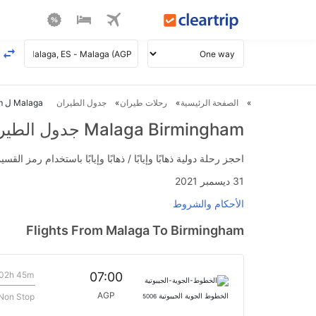
الصفحة الرئيسية
رحلات طيران
جدول الطيران
Malaga ل Birmingham طيران
Malaga Birmingham جدول الطيران
احجز رحلة دولية ذهابًا وإيابًا / ذهابًا وإيابًا باستخدام رمز القسيمة FLIGHTS واحصل على استرداد نقدي فوري يصل إلى 700
31 ديسمبر 2021
الأحكام والشروط
Flights From Malaga To Birmingham
02h 45m
07:00
AGP
Non Stop
الخطوط الجوية الجيبوتية
5006