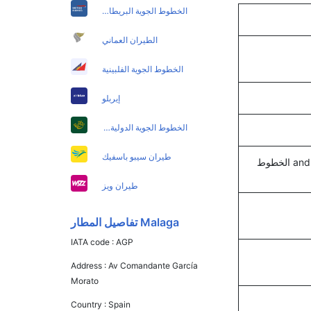
الخطوط الجوية البريطانية
الطيران العماني
الخطوط الجوية الفلبينية
إيربلو
الخطوط الجوية الدولية الباكستانية
طيران سيبو باسفيك
الخطوط الجوية الجيبوتية, رايان اير, , الخطوط الجوية الفلسطينية, شانيل إكسبرس, and الخطوط
طيران ويز
Malaga تفاصيل المطار
IATA code :
AGP
Address :
Av Comandante García
Morato
Country :
Spain