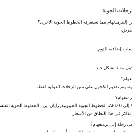
 إلىبرمنغهام مما تستغرقه الخطوط الجوية الأخرى؟
طريق،
احة إضافية للنوم.
ن معبئا بشكل جيد.
غهام؟
ة. يتم تقديم الكحول على متن الرحلات الدولية فقط.
رمنغهام؟
تتراوح أسعار رحلة الدرجة الاقتصادية من AED 405 إلى AED 0. الخطوط الجوية الجيبوتية, رايان اير, , الخطوط ا
في رحلة إلى برمنغهام؟