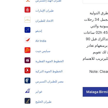
طيران الهند إكسبرس
طيران الإمارات
طرق الدولية
والأسعار والأوقات في مكان واحد لجعل تجربتك سهلة ومريحة وإن الخطوط الجوية التي تسير رحلات بين و برمنغهام هي 6 يوجد بالمجمل 34 رحلات
الاتحاد للطيران
وتية والتي
إنديغو
تغادر في 07:00 AM. أما الرحلة الأخيرة هي الخطوط الجوية البريطانية والتي تغادر في 08:25 PM تستغرق الرحلة في المتوسط 02h 45m ساعات
بما في ذلك التوقف. وإن الفرق الزمني بين هاتين المدينتين هو 00h 03m وأرخص يوم للسفر من برمنغهام إلى هو 405. قم بحجز تذاكرك قبل 90
Air India
لي للنقل الجوي لهذا المطار هو BHX. إن الرحلات من برمنغهام تغادر
سبايس جيت
وسيسمح لك تقويم
ت بلمسة واحدة. اختر كليرتريب للاهتمام
الخطوط الجوية القطرية
Note: Clear
الخطوط الجوية التركية
مصر للطيران اكسبرس
Malaga Birmi
غو اير
طيران الخليج