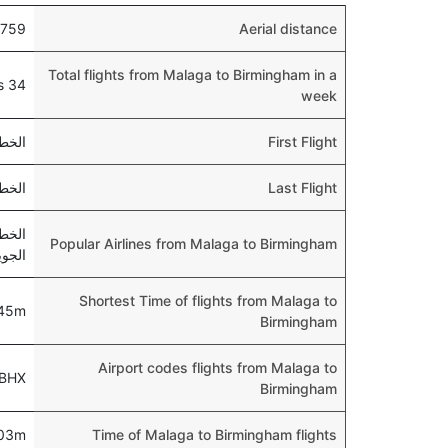
759 KM
Aerial distance
Total flights from Malaga to Birmingham in a
34 flights
week
First Flight
الخطوط الج
Last Flight
الخطوط ال
Popular Airlines from Malaga to Birmingham
الجوي
Shortest Time of flights from Malaga to
 45m
Birmingham
Airport codes flights from Malaga to
-BHX
Birmingham
 03m
Time of Malaga to Birmingham flights