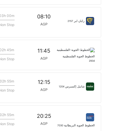
03h 00m
08:10
رايان اير
2157
AGP
Non Stop
02h 45m
11:45
الخطوط الجوية الفلسطينية
AGP
Non Stop
2934
02h 55m
12:15
شانيل إكسبرس
1204
AGP
Non Stop
02h 55m
20:25
AGP
Non Stop
الخطوط الجوية البريطانية
7030