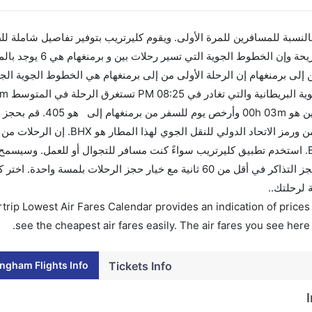
 بالنسبة للمسافرين للمرة الأولى. ويقوم كليرتريب بتوفير تفاصيل شاملة لل
لى برمنغهام إن الرحلة الأولى من إلى برمنغهام هي الخطوط الجوية الجيب
يوماً للاستفادة من أفضل العروض. إن الرحلات من تغادر من ورمز الاتحاد الدو
من ورمز الاتحاد الدولي للنقل الجوي لهذا المطار هو BHX. استخدم تطبيق كليرتريب سواءً كنت مسافر للتجوال أو للعمل. 
الأسعار بمقارنة الأسعار وتغيير تاريخ الحجز على الفور. احجز التذاكر في أقل من 60 ثانية مع خيار حجز الرحلا
 لرحلتك..
trip Lowest Air Fares Calendar provides an indication of prices 
see the cheapest air fares easily. The air fares you see here
ngham Flights Info
Tickets Info