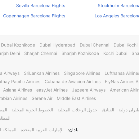
Sevilla Barcelona Flights
Stockholm Barcelona
Copenhagen Barcelona Flights
Los Angeles Barcelona
Dubai Kozhikode
Dubai Hyderabad
Dubai Chennai
Dubai Kochi
rjah Delhi
Sharjah Chennai
Sharjah Kozhikode
Kochi Dubai
Sha
a Airways
SriLankan Airlines
Singapore Airlines
Lufthansa Airline
thay Pacific Airlines
Cubana de Aviacion Airlines
FlyNas Airlines Ai
Asiana Airlines
easyJet Airlines
Jazeera Airways
American Airli
abian Airlines
Serene Air
Middle East Airlines
يران دولية
الفنادق
جدول الرحلات المحلية
الخطوط الجوية المحلية
المط
المطار
بلدان:
الإمارات العربية المتحدة
المملكة ا