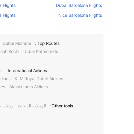
 Flights
Dubai Barcelona Flights
 Flights
Nice Barcelona Flights
Dubai Mumbai
Top Routes :
rjah Kochi
Dubai Kathmandu
s
International Airlines :
rlines
KLM Royal Dutch Airlines
nes
Airasia India Airlines
Other tools:
الرحلات الداخلية
رحلات ط