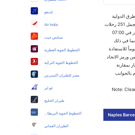
إنديغو
طرق الدولية
والأسعار والأوقات في مكان واحد لجعل تجربتك سهلة ومريحة وإن الخطوط الجوية التي تسير رحلات بين و برشلونة هي 5 يوجد بالمجمل 251 رحلات
Air India
متوفرة كل أسبوع للمسافرين الذين يرغبون في السفر من إلى برشلونة إن الرحلة الأولى من إلى برشلونة هي ايزي جيت والتي تغادر في 07:00
سبايس جيت
تي تغادر في 09:20 AM تستغرق الرحلة في المتوسط 01h 55m ساعات بما في ذلك
إن الفرق الزمني بين هاتين المدينتين هو 00h 02m وأرخص يوم للسفر من برشلونة إلى هو 0. قم بحجز تذاكرك قبل 90 يوماً للاستفادة
الخطوط الجوية القطرية
إن الرحلات من برشلونة تغادر من ورمز الاتحاد
الخطوط الجوية التركية
سعار بمقارنة
ب للاهتمام بالجوانب
مصر للطيران اكسبرس
غو اير
Note: Clear
طيران الخليج
الخطوط الجوية البريطانية
Naples Barcel
الطيران العماني