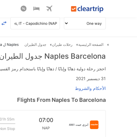
الصفحة الرئيسية
رحلات طيران
جدول الطيران
Naples ل Barcelona طيران
Naples Barcelona جدول الطيران
احجز رحلة دولية ذهابًا وإيابًا / ذهابًا وإيابًا باستخدام رمز القسيمة FLIGHTS واحصل على استرداد نقدي فوري يصل إلى 700
31 ديسمبر 2021
الأحكام والشروط
Flights From Naples To Barcelona
01h 55m
07:00
ايزي جيت
4861
NAP
Non Stop