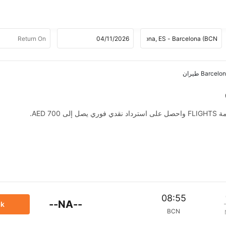
AED .
08:55
--NA--
ck
BCN