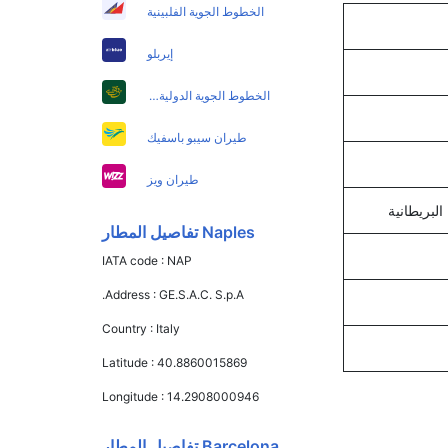
الخطوط الجوية الفلبينية
إيربلو
الخطوط الجوية الدولية الباكستانية
طيران سيبو باسفيك
طيران ويز
Naples تفاصيل المطار
IATA code :
NAP
Address :
GE.S.A.C. S.p.A.
Country :
Italy
Latitude :
40.8860015869
Longitude :
14.2908000946
Barcelona تفاصيل المطار