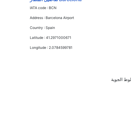
IATA code :
BCN
Address :
Barcelona Airport
Country :
Spain
Latitude :
41.2971000671
Longitude :
2.0784599781
AED إلى AED 0. ايزي جيت, رايان اير, الإيبيرية, خطوط فويلينغ الجوية, and الخطوط الجوية