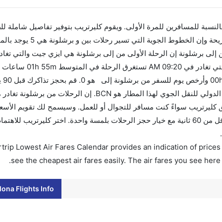
 بالنسبة للمسافرين للمرة الأولى. ويقوم كليرتريب بتوفير تفاصيل شاملة لل
AM. أما الرحلة الأخيرة هي الخطوط الجوية البريطانية وال
التوقف. و
من أفضل العروض. إن الرحلات من تغادر من ورمز الاتحاد الدولي للنقل الجوي لهذا المطار هو BCN. 
هذا المطار هو BCN. استخدم تطبيق كليرتريب سواءً كنت مسافر للتجوال أو للعمل. وسيسمح لك تقويم الأ
الأسعار وتغيير تاريخ الحجز على الفور. احجز التذاكر في أقل من 60 ثانية مع خيار حجز الرحلات بلمسة واحدة. اختر كليرتري
trip Lowest Air Fares Calendar provides an indication of prices 
see the cheapest air fares easily. The air fares you see here
ona Flights Info