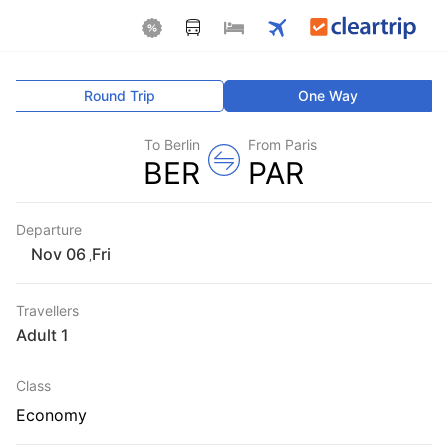
Round Trip
One Way
To Berlin
From Paris
BER
PAR
Departure
Fri
,
Travellers
1 Adult
Class
Economy