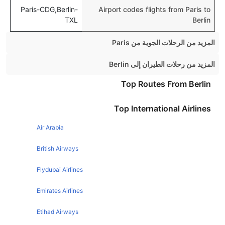
Paris-CDG,Berlin-
Airport codes flights from Paris to
TXL
Berlin
المزيد من الرحلات الجوية من Paris
Paris London Flights
المزيد من رحلات الطيران إلى Berlin
Paris Barcelona Flights
Dublin Berlin Flights
Top Routes From Berlin
Paris Rome Flights
Amsterdam Berlin Flights
Top International Airlines
Paris Milan Flights
Brussels Berlin Flights
Paris Lisbon Flights
Air Arabia
Munich Berlin Flights
Paris Madrid Flights
Barcelona Berlin Flights
British Airways
Paris Venice Flights
Budapest Berlin Flights
Flydubai Airlines
Paris Amsterdam Flights
Copenhagen Berlin Flights
Emirates Airlines
Paris Nice Flights
Frankfurt Berlin Flights
Paris New York Flights
Etihad Airways
Zagreb Berlin Flights
Paris Athens Flights