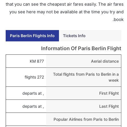
إلى برلين عبر الإنترنت أو في المطار.
that you can see the cheapest air fares easily. The air fares
you see here may not be available at the time you try and
هل يمكنني حجز فنادق متوسطة التكلفة بالقرب من مطار
book.
برلين عبر الإنترنت؟
نعم، يمكن حجز فنادق متوسطة التكلفة بالقرب من المطار
Paris Berlin Flights Info
Tickets Info
عبر اختيار فنادق كليرتريب.
هل يتيح برلين مطار إمكانية تغيير الحفاض للأطفال؟
Information Of Paris Berlin Flight
نعم، يتيح مطار برلين المطور حديثا هذه الإمكانية للأطفال و
877 KM
Aerial distance
الرضع.
Total flights from Paris to Berlin in a
272 flights
week
, departs at
First Flight
, departs at
Last Flight
Popular Airlines from Paris to Berlin