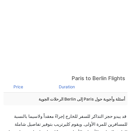
Paris to Berlin Flights
Price
Duration
أسئلة وأجوبة حول Paris إلى Berlin الرحلات الجوية
هل صحيح أن تستغرق وقتا أقل في رحلة مباشرة من
قد يبدو حجز التذاكر للسفر للخارج إجراءً معقداً ولاسيما بالنسبة
إلىبرلين مما تستغرقه الخطوط الجوية الأخرى؟
للمسافرين للمرة الأولى. ويقوم كليرتريب بتوفير تفاصيل شاملة
نعم. توفر كل من أسرع رحلات الطيران على هذا الطريق،