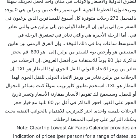
للطرق الدولية والأسعار والأوقات في مكان واحد لجعل تجربتك سهلة
هل توفر شركات الطيران مساحة إضافية للنوم؟
ومريحة وإن الخطوط الجوية التي تسير رحلات بين و برلين هي 0 يوجد
كثير من خطوط طيران درجة رجال الأعمال توفر مساحة
بالمجمل 272 رحلات متوفرة كل أسبوع للمسافرين الذين يرغبون في
إضافية للنوم.
السفر من إلى برلين إن الرحلة الأولى من إلى برلين هي والتي تغادر
هل يمكنني حمل طعامي الخاص؟
في . أما الرحلة الأخيرة هي والتي تغادر في تستغرق الرحلة في
نعم، يمكنك حمل طعامك الخاص، و لكن يجب أن يكون معبئا
المتوسط ساعات بما في ذلك التوقف. وإن الفرق الزمني بين هاتين
بشكل جيد.
المدينتين هو وأرخص يوم للسفر من برلين إلى هو 690. قم بحجز
تذاكرك قبل 90 يوماً للاستفادة من أفضل العروض. إن الرحلات من
هل سيقدم لي الكحول على متن رحلة من إلى برلين؟
تغادر من ورمز الاتحاد الدولي للنقل الجوي لهذا المطار هو TXL. إن
لا تقدم شركة الطيران الكحول على متن رحلة داخلية. يتم
الرحلات من برلين تغادر من ورمز الاتحاد الدولي للنقل الجوي لهذا
تقديم الكحول على متن الرحلات الدولية فقط.
المطار هو TXL. استخدم تطبيق كليرتريب سواءً كنت مسافر للتجوال
ما متوسط أسعار رحلة الدرجة الاقتصادية من إلى برلين؟
أو للعمل. وسيسمح لك تقويم الأسعار بمقارنة الأسعار وتغيير تاريخ
تتراوح أسعار رحلة الدرجة الاقتصادية من AED 690 إلى
الحجز على الفور. احجز التذاكر في أقل من 60 ثانية مع خيار حجز
AED 0. يوفرون تذاكر في هذا النطاق من الأسعار.
الرحلات بلمسة واحدة. اختر كليرتريب للاهتمام بالجوانب التقنية بحيث
هل اختيار إنجاز إجراءات السفر عبر الإنترنت متاح في رحلة
يمكنك التركيز على جوانب الممتعة لرحلتك..
إلى برلين؟
Note: Cleartrip Lowest Air Fares Calendar provides an
نعم، يتاح للمسافر خيار إنجاز إجراءات السفر في الرحلة من
indication of prices (per person) for a range of dates, so