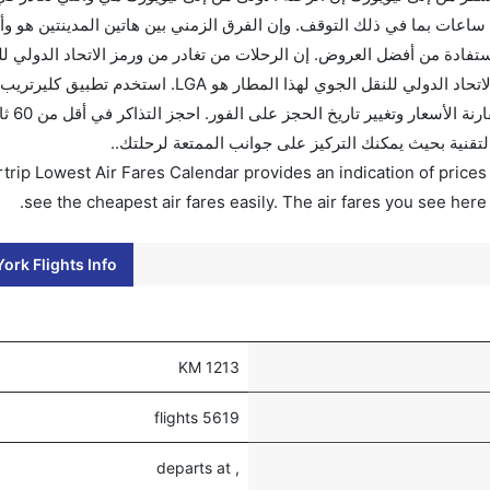
ساعات بما في ذلك التوقف. وإن الفرق الزمني بين هاتين المدينتين هو و
لى هو 0. قم بحجز تذاكرك قبل 90 يوماً للاستفادة من أفضل العروض. إن الرحلات من تغادر من ورمز الاتحاد ال
المطار هو LGA. إن الرحلات من نيويورك تغادر من ورمز الاتحاد الدولي للنقل الجوي لهذا المطار ه
مسافر للتجوال أ
التقنية بحيث يمكنك التركيز على جوانب الممتعة لرحلتك..
trip Lowest Air Fares Calendar provides an indication of prices 
see the cheapest air fares easily. The air fares you see here
ork Flights Info
1213 KM
5619 flights
, departs at