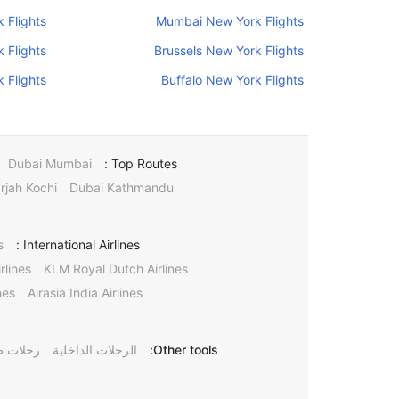
 Flights
Mumbai New York Flights
 Flights
Brussels New York Flights
 Flights
Buffalo New York Flights
Dubai Mumbai
Top Routes :
rjah Kochi
Dubai Kathmandu
s
International Airlines :
rlines
KLM Royal Dutch Airlines
nes
Airasia India Airlines
Other tools:
الرحلات الداخلية
رحلات ط