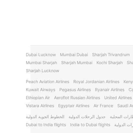
Dubai Lucknow
Mumbai Dubai
Sharjah Trivandrum
Mumbai Sharjah
Sharjah Mumbai
Kochi Sharjah
Sha
Sharjah Lucknow
Peach Aviation Airlines
Royal Jordanian Airlines
Keny
Kuwait Airways
Pegasus Airlines
Ryanair Airlines
Ca
Ethiopian Air
Aeroflot Russian Airlines
United Airlines
Vistara Airlines
Egyptair Airlines
Air France
Saudi Ar
ارات المحلية
جدول الرحلات الدولية
الخطوط الجوية الدولية
ات الدولية
India to Dubai flights
Dubai to India flights