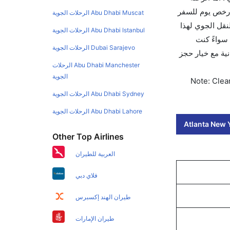
أرخص يوم للسفر
Abu Dhabi Muscat الرحلات الجوية
دولي للنقل الجوي لهذا
Abu Dhabi Istanbul الرحلات الجوية
و LGA. استخدم تطبيق كليرتريب سواءً كنت
Dubai Sarajevo الرحلات الجوية
و للعمل. وسيسمح لك تقويم الأسعار بمقارنة الأسعار وتغيير تاريخ الحجز على الفور. احجز التذاكر في أقل من 60 ثانية مع خيار حجز
Abu Dhabi Manchester الرحلات
الجوية
Note: Clear
Abu Dhabi Sydney الرحلات الجوية
Abu Dhabi Lahore الرحلات الجوية
Atlanta New Y
Other Top Airlines
العربية للطيران
فلاي دبي
طيران الهند إكسبرس
طيران الإمارات