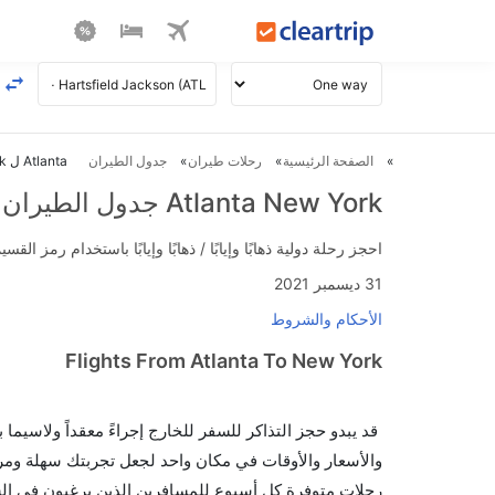
الصفحة الرئيسية
رحلات طيران
جدول الطيران
Atlanta ل New York طيران
Atlanta New York جدول الطيران
احجز رحلة دولية ذهابًا وإيابًا / ذهابًا وإيابًا باستخدام رمز القسيمة FLIGHTS واحصل على استرداد نقدي فوري يصل إلى 700
31 ديسمبر 2021
الأحكام والشروط
Flights From Atlanta To New York
قد يبدو حجز التذاكر للسفر للخارج إجراءً معقداً ولاسيما
رحلات متوفرة كل أسبوع للمسافرين الذين يرغبون في السف