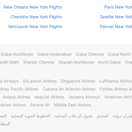
New Orleans New York Flights
Paris New York
Charlotte New York Flights
Seattle New York
Vancouver New York Flights
Denver New York
Dubai Kozhikode
Dubai Hyderabad
Dubai Chennai
Dubai Kochi
rjah Delhi
Sharjah Chennai
Sharjah Kozhikode
Kochi Dubai
Sha
a Airways
SriLankan Airlines
Singapore Airlines
Lufthansa Airline
thay Pacific Airlines
Cubana de Aviacion Airlines
FlyNas Airlines Ai
Asiana Airlines
easyJet Airlines
Jazeera Airways
American Airli
abian Airlines
Serene Air
Middle East Airlines
يران دولية
الفنادق
جدول الرحلات المحلية
الخطوط الجوية المحلية
المط
المطار