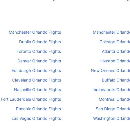
Manchester Orlando Flights
Manchester Orlando
Dublin Orlando Flights
Chicago Orlando
Toronto Orlando Flights
Atlanta Orlando
Denver Orlando Flights
Houston Orlando
Edinburgh Orlando Flights
New Orleans Orlando
Cleveland Orlando Flights
Buffalo Orlando
Nashville Orlando Flights
Indianapolis Orlando
Fort Lauderdale Orlando Flights
Montreal Orlando
Phoenix Orlando Flights
San Diego Orlando
Las Vegas Orlando Flights
Washington Orlando