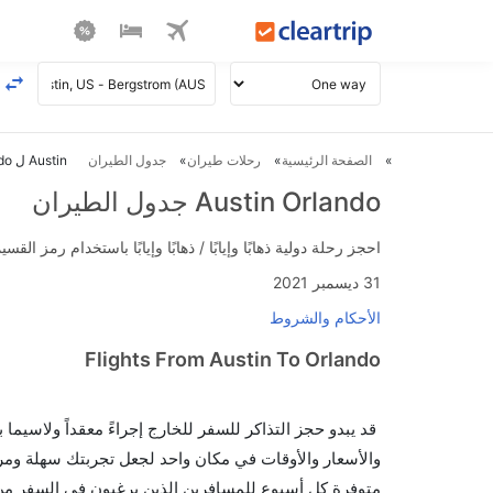
الصفحة الرئيسية
رحلات طيران
جدول الطيران
Austin ل Orlando طيران
Austin Orlando جدول الطيران
احجز رحلة دولية ذهابًا وإيابًا / ذهابًا وإيابًا باستخدام رمز القسيمة FLIGHTS واحصل على استرداد نقدي فوري يصل إلى 700
31 ديسمبر 2021
الأحكام والشروط
Flights From Austin To Orlando
قد يبدو حجز التذاكر للسفر للخارج إجراءً معقداً ولاسيما
متوفرة كل أسبوع للمسافرين الذين يرغبون في السفر من إلى