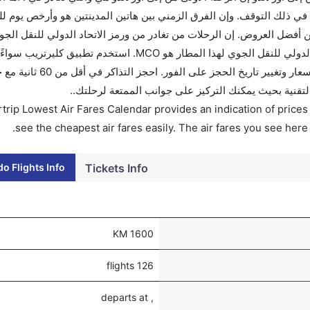
ي ذلك التوقف. وإن الفرق الزمني بين هاتين المدينتين هو وأرخص يوم لل
اكرك قبل 90 يوماً للاستفادة من أفضل العروض. إن الرحلات من تغادر من ورمز الاتحاد الدولي للنقل 
هو MCO. إن الرحلات من أورلاندو تغادر من ورمز الاتحاد الدولي للنقل الجوي لهذا المطار هو MCO. ا
للتجوال أو للعمل. وسيسمح لك تقويم الأسعار بمقارنة الأسعار وتغيير تار
التقنية بحيث يمكنك التركيز على جوانب الممتعة لرحلتك..
trip Lowest Air Fares Calendar provides an indication of prices 
see the cheapest air fares easily. The air fares you see here
o Flights Info
Tickets Info
1600 KM
126 flights
, departs at