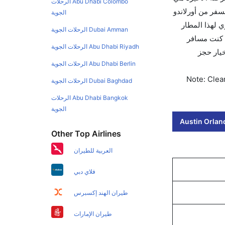
Abu Dhabi Colombo الرحلات
سفر من أورلاندو
الجوية
الجوي لهذا المطار
Dubai Amman الرحلات الجوية
ستخدم تطبيق كليرتريب سواءً كنت مسافر
Abu Dhabi Riyadh الرحلات الجوية
يخ الحجز على الفور. احجز التذاكر في أقل من 60 ثانية مع خيار حجز
Abu Dhabi Berlin الرحلات الجوية
Note: Clear
Dubai Baghdad الرحلات الجوية
Abu Dhabi Bangkok الرحلات
الجوية
Austin Orland
Other Top Airlines
العربية للطيران
فلاي دبي
طيران الهند إكسبرس
طيران الإمارات