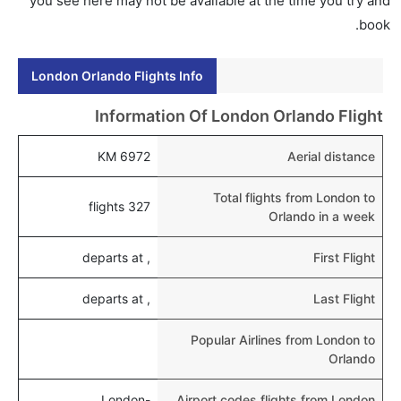
you see here may not be available at the time you try and
هل يمكنني حجز فنادق متوسطة التكلفة بالقرب من مطار
book.
أورلاندو عبر الإنترنت؟
نعم، يمكن حجز فنادق متوسطة التكلفة بالقرب من المطار
London Orlando Flights Info
عبر اختيار فنادق كليرتريب.
هل يتيح أورلاندو مطار إمكانية تغيير الحفاض للأطفال؟
Information Of London Orlando Flight
نعم، يتيح مطار أورلاندو المطور حديثا هذه الإمكانية للأطفال
6972 KM
Aerial distance
و الرضع.
Total flights from London to
327 flights
Orlando in a week
, departs at
First Flight
, departs at
Last Flight
Popular Airlines from London to
Orlando
London-
Airport codes flights from London