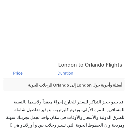
London to Orlando Flights
Price
Duration
أسئلة وأجوبة حول London إلى Orlando الرحلات الجوية
هل صحيح أن تستغرق وقتا أقل في رحلة مباشرة من
قد يبدو حجز التذاكر للسفر للخارج إجراءً معقداً ولاسيما بالنسبة
إلىأورلاندو مما تستغرقه الخطوط الجوية الأخرى؟
للمسافرين للمرة الأولى. ويقوم كليرتريب بتوفير تفاصيل شاملة
نعم. توفر كل من أسرع رحلات الطيران على هذا الطريق،
للطرق الدولية والأسعار والأوقات في مكان واحد لجعل تجربتك سهلة
هل توفر شركات الطيران مساحة إضافية للنوم؟
ومريحة وإن الخطوط الجوية التي تسير رحلات بين و أورلاندو هي 0