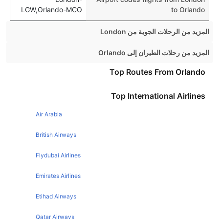
LGW,Orlando-MCO
to Orlando
المزيد من الرحلات الجوية من London
London Venice Flights
المزيد من رحلات الطيران إلى Orlando
London Glasgow Flights
Manchester Orlando Flights
Top Routes From Orlando
London Hong Kong Flights
Manchester Orlando Flights
Top International Airlines
London Larnaca Flights
New York Orlando Flights
London Toronto Flights
Air Arabia
Chicago Orlando Flights
London Ibiza Flights
Dublin Orlando Flights
British Airways
London Belfast Flights
Glasgow Orlando Flights
Flydubai Airlines
London Tokyo Flights
Atlanta Orlando Flights
Emirates Airlines
London Nice Flights
Toronto Orlando Flights
London Los Angeles Flights
Etihad Airways
Philadelphia Orlando Flights
London Stockholm Flights
Houston Orlando Flights
Qatar Airways