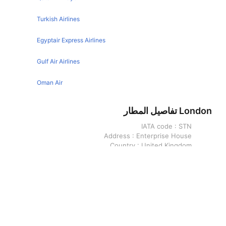
London Bucharest Flights
Denver Orlando Flights
Turkish Airlines
London Geneva Flights
Birmingham Orlando Flights
London Copenhagen Flights
Egyptair Express Airlines
New Orleans Orlando Flights
London Singapore Flights
Edinburgh Orlando Flights
Gulf Air Airlines
London Malta Flights
Pittsburgh Orlando Flights
Oman Air
London Porto Flights
Buffalo Orlando Flights
London Melbourne Flights
London تفاصيل المطار
Cleveland Orlando Flights
London Vienna Flights
IATA code :
STN
Charlotte Orlando Flights
Address :
Enterprise House
London Zurich Flights
Indianapolis Orlando Flights
Country :
United Kingdom
Latitude :
51.8849983215
London Cape Town Flights
Austin Orlando Flights
Longitude :
0.2349999994
London Frankfurt Flights
Nashville Orlando Flights
Orlando تفاصيل المطار
London Reykjavik Flights
Memphis Orlando Flights
London Naples Flights
Montreal Orlando Flights
London Miami Flights