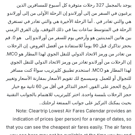
كثير من خطوط طيران درجة رجال الأعمال توفر مساحة
يوجد بالمجمل 327 رحلات متوفرة كل أسبوع للمسافرين الذين
إضافية للنوم.
يرغبون في السفر من إلى أورلاندو إن الرحلة الأولى من إلى أورلاندو
هل يمكنني حمل طعامي الخاص؟
هي والتي تغادر في . أما الرحلة الأخيرة هي والتي تغادر في تستغرق
نعم، يمكنك حمل طعامك الخاص، و لكن يجب أن يكون معبئا
الرحلة في المتوسط ساعات بما في ذلك التوقف. وإن الفرق الزمني
بشكل جيد.
بين هاتين المدينتين هو وأرخص يوم للسفر من أورلاندو إلى هو 0. قم
بحجز تذاكرك قبل 90 يوماً للاستفادة من أفضل العروض. إن الرحلات
هل سيقدم لي الكحول على متن رحلة من إلى أورلاندو؟
من تغادر من ورمز الاتحاد الدولي للنقل الجوي لهذا المطار هو MCO.
لا تقدم شركة الطيران الكحول على متن رحلة داخلية. يتم
إن الرحلات من أورلاندو تغادر من ورمز الاتحاد الدولي للنقل الجوي
تقديم الكحول على متن الرحلات الدولية فقط.
لهذا المطار هو MCO. استخدم تطبيق كليرتريب سواءً كنت مسافر
ما متوسط أسعار رحلة الدرجة الاقتصادية من إلى أورلاندو؟
للتجوال أو للعمل. وسيسمح لك تقويم الأسعار بمقارنة الأسعار وتغيير
تتراوح أسعار رحلة الدرجة الاقتصادية من AED 0 إلى AED
تاريخ الحجز على الفور. احجز التذاكر في أقل من 60 ثانية مع خيار
0. يوفرون تذاكر في هذا النطاق من الأسعار.
حجز الرحلات بلمسة واحدة. اختر كليرتريب للاهتمام بالجوانب التقنية
هل اختيار إنجاز إجراءات السفر عبر الإنترنت متاح في رحلة
بحيث يمكنك التركيز على جوانب الممتعة لرحلتك..
إلى أورلاندو؟
Note: Cleartrip Lowest Air Fares Calendar provides an
نعم، يتاح للمسافر خيار إنجاز إجراءات السفر في الرحلة من
indication of prices (per person) for a range of dates, so
إلى أورلاندو عبر الإنترنت أو في المطار.
that you can see the cheapest air fares easily. The air fares