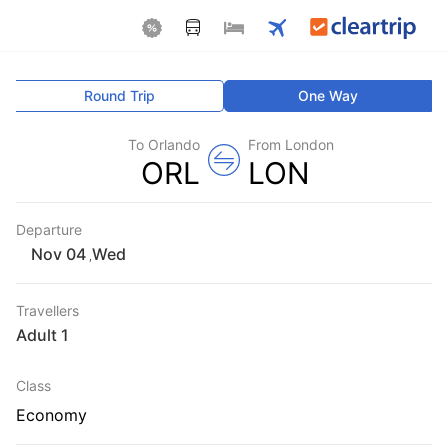
Round Trip
One Way
To Orlando
From London
ORL
LON
Departure
Wed
,
Travellers
1 Adult
Class
Economy