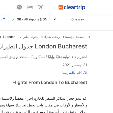
الصفحة الرئيسية
رحلات طيران
جدول الطيران
London ل Bucharest طيران
London Bucharest جدول الطيران
احجز رحلة دولية ذهابًا وإيابًا / ذهابًا وإيابًا باستخدام رمز القسيمة FLIGHTS واحصل على استرداد نقدي فوري يصل إلى 700
31 ديسمبر 2021
الأحكام والشروط
Flights From London To Bucharest
قد يبدو حجز التذاكر للسفر للخارج إجراءً معقداً ولاسيما
رحلات متوفرة كل أسبوع للمسافرين الذين يرغبون في الس