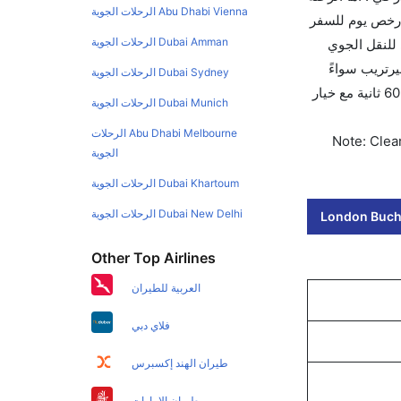
Abu Dhabi Vienna الرحلات الجوية
أرخص يوم للسفر
Dubai Amman الرحلات الجوية
الدولي للنقل الجوي
الجوي لهذا المطار هو OTP. استخدم تطبيق كليرتريب سواءً
Dubai Sydney الرحلات الجوية
كنت مسافر للتجوال أو للعمل. وسيسمح لك تقويم الأسعار بمقارنة الأسعار وتغيير تاريخ الحجز على الفور. احجز التذاكر في أقل من 60 ثانية مع خيار
Dubai Munich الرحلات الجوية
Abu Dhabi Melbourne الرحلات
Note: Clear
الجوية
Dubai Khartoum الرحلات الجوية
Dubai New Delhi الرحلات الجوية
London Bucha
Other Top Airlines
العربية للطيران
فلاي دبي
طيران الهند إكسبرس
طيران الإمارات