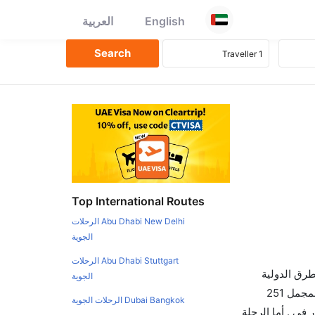
English
العربية
Top International Routes
Abu Dhabi New Delhi الرحلات
الجوية
Abu Dhabi Stuttgart الرحلات
طرق الدولية
الجوية
والأسعار والأوقات في مكان واحد لجعل تجربتك سهلة ومريحة وإن الخطوط الجوية التي تسير رحلات بين و بوخارست هي 0 يوجد بالمجمل 251
Dubai Bangkok الرحلات الجوية
في . أما الرحلة