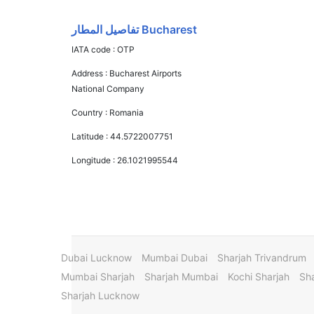
Bucharest تفاصيل المطار
IATA code :
OTP
Address :
Bucharest Airports
National Company
Country :
Romania
Latitude :
44.5722007751
Longitude :
26.1021995544
Dubai Lucknow
Mumbai Dubai
Sharjah Trivandrum
Mumbai Sharjah
Sharjah Mumbai
Kochi Sharjah
Sha
Sharjah Lucknow