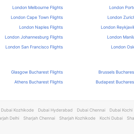
London Melbourne Flights
London Porto
London Cape Town Flights
London Zurich
London Naples Flights
London Reykjavik
London Johannesburg Flights
London Manila
London San Francisco Flights
London Oslo
Glasgow Bucharest Flights
Brussels Bucharest
Athens Bucharest Flights
Budapest Bucharest
Dubai Kozhikode
Dubai Hyderabad
Dubai Chennai
Dubai Kochi
rjah Delhi
Sharjah Chennai
Sharjah Kozhikode
Kochi Dubai
Sha