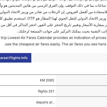
ساعات بما في ذلك التوقف. وإن الفرق الزمني بين هاتين المدينتين هو و
ت إلى هو 0. قم بحجز تذاكرك قبل 90 يوماً للاستفادة من أفضل العروض. إن الرحلات من تغادر من ورمز الاتحاد 
لهذا المطار هو OTP. إن الرحلات من بوخارست تغادر من ورمز الاتحاد الدولي للنقل 
انب التقنية بحيث يمكنك التركيز على جوانب الممتعة لرحلتك..
trip Lowest Air Fares Calendar provides an indication of prices 
see the cheapest air fares easily. The air fares you see here
rest Flights Info
2085 KM
251 flights
, departs at