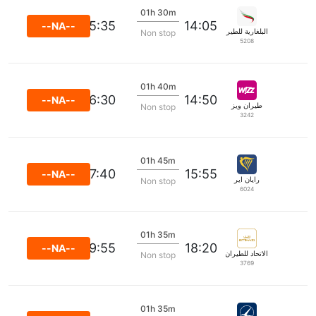
01h 30m
15:35
14:05
--NA--
البلغارية للطيران
Non stop
5208
01h 40m
16:30
14:50
--NA--
طيران ويز
Non stop
3242
01h 45m
17:40
15:55
--NA--
رايان اير
Non stop
6024
01h 35m
19:55
18:20
--NA--
الاتحاد للطيران
Non stop
3769
01h 35m