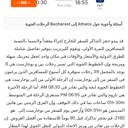
20:30
18:55
--NA--
تاروم
Non stop
274
أسئلة وأجوبة حول Athens إلى Bucharest الرحلات الجوية
هل صحيح أن تستغرق وقتا أقل في رحلة مباشرة من
قد يبدو حجز التذاكر للسفر للخارج إجراءً معقداً ولاسيما بالنسبة
إلىبوخارست مما تستغرقه الخطوط الجوية الأخرى؟
للمسافرين للمرة الأولى. ويقوم كليرتريب بتوفير تفاصيل شاملة
نعم. توفر كل من أسرع رحلات الطيران على هذا الطريق،
للطرق الدولية والأسعار والأوقات في مكان واحد لجعل تجربتك سهلة
هل توفر شركات الطيران مساحة إضافية للنوم؟
ومريحة وإن الخطوط الجوية التي تسير رحلات بين و بوخارست هي 6
كثير من خطوط طيران درجة رجال الأعمال توفر مساحة
يوجد بالمجمل 39 رحلات متوفرة كل أسبوع للمسافرين الذين يرغبون
إضافية للنوم.
في السفر من إلى بوخارست إن الرحلة الأولى من إلى بوخارست هي
هل يمكنني حمل طعامي الخاص؟
الخطوط الجوية ايجه والتي تغادر في 08:30 AM. أما الرحلة الأخيرة
نعم، يمكنك حمل طعامك الخاص، و لكن يجب أن يكون معبئا
هي تاروم والتي تغادر في 06:55 PM تستغرق الرحلة في المتوسط
بشكل جيد.
01h 30m ساعات بما في ذلك التوقف. وإن الفرق الزمني بين هاتين
المدينتين هو 00h 01m وأرخص يوم للسفر من بوخارست إلى هو
هل سيقدم لي الكحول على متن رحلة من إلى بوخارست؟
2160. قم بحجز تذاكرك قبل 90 يوماً للاستفادة من أفضل العروض. إن
لا تقدم شركة الطيران الكحول على متن رحلة داخلية. يتم
الرحلات من تغادر من ورمز الاتحاد الدولي للنقل الجوي لهذا المطار
تقديم الكحول على متن الرحلات الدولية فقط.