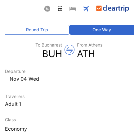
Round Trip
One Way
To Bucharest
From Athens
BUH
ATH
Departure
Wed
,
Travellers
1 Adult
Class
Economy