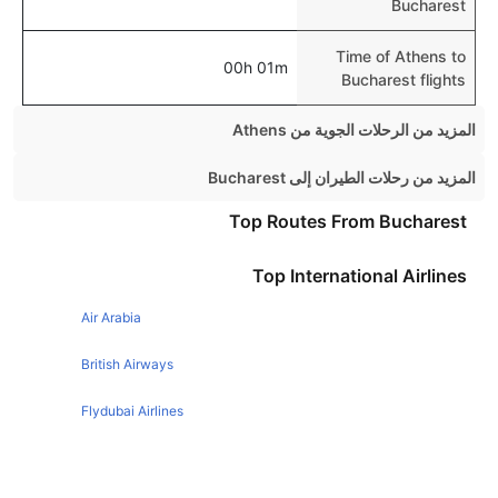
Bucharest
Time of Athens to
00h 01m
Bucharest flights
المزيد من الرحلات الجوية من Athens
Athens London Flights
المزيد من رحلات الطيران إلى Bucharest
Athens Rome Flights
London Bucharest Flights
Top Routes From Bucharest
Athens Paris Flights
Liverpool Bucharest Flights
Top International Airlines
Athens Amsterdam Flights
Brussels Bucharest Flights
Athens Istanbul Flights
Air Arabia
Glasgow Bucharest Flights
Athens Barcelona Flights
Paris Bucharest Flights
British Airways
Athens Thessaloniki Flights
Budapest Bucharest Flights
Flydubai Airlines
Athens Milan Flights
Emirates Airlines
Athens Corfu Flights
Athens Madrid Flights