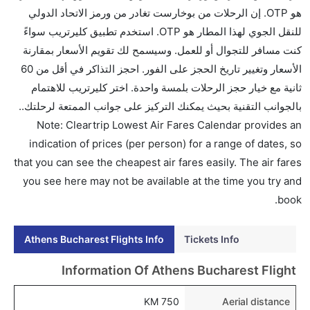
هو OTP. إن الرحلات من بوخارست تغادر من ورمز الاتحاد الدولي
ما متوسط أسعار رحلة الدرجة الاقتصادية من إلى
للنقل الجوي لهذا المطار هو OTP. استخدم تطبيق كليرتريب سواءً
بوخارست؟
كنت مسافر للتجوال أو للعمل. وسيسمح لك تقويم الأسعار بمقارنة
تتراوح أسعار رحلة الدرجة الاقتصادية من AED 2160 إلى
الأسعار وتغيير تاريخ الحجز على الفور. احجز التذاكر في أقل من 60
AED 0. الخطوط الجوية ايجه, البلغارية للطيران, طيران
ثانية مع خيار حجز الرحلات بلمسة واحدة. اختر كليرتريب للاهتمام
ويز, رايان اير, الاتحاد للطيران, and تاروم يوفرون تذاكر في
بالجوانب التقنية بحيث يمكنك التركيز على جوانب الممتعة لرحلتك..
هذا النطاق من الأسعار.
Note: Cleartrip Lowest Air Fares Calendar provides an
هل اختيار إنجاز إجراءات السفر عبر الإنترنت متاح في رحلة
indication of prices (per person) for a range of dates, so
إلى بوخارست؟
that you can see the cheapest air fares easily. The air fares
نعم، يتاح للمسافر خيار إنجاز إجراءات السفر في الرحلة من
you see here may not be available at the time you try and
إلى بوخارست عبر الإنترنت أو في المطار.
book.
هل يمكنني حجز فنادق متوسطة التكلفة بالقرب من مطار
Athens Bucharest Flights Info
Tickets Info
بوخارست عبر الإنترنت؟
نعم، يمكن حجز فنادق متوسطة التكلفة بالقرب من المطار
Information Of Athens Bucharest Flight
عبر اختيار فنادق كليرتريب.
750 KM
Aerial distance
هل يتيح بوخارست مطار إمكانية تغيير الحفاض للأطفال؟