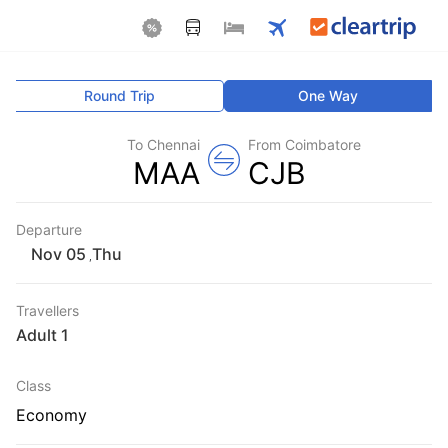
Round Trip
One Way
To Chennai
From Coimbatore
MAA
CJB
Departure
Thu
,
Travellers
1 Adult
Class
Economy