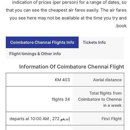
indication of prices (per person) for a range of dates, so
إلى تشيناي عبر الإنترنت أو في المطار.
that you can see the cheapest air fares easily. The air fares
هل يمكنني حجز فنادق متوسطة التكلفة بالقرب من مطار
you see here may not be available at the time you try and
تشيناي عبر الإنترنت؟
book.
نعم، يمكن حجز فنادق متوسطة التكلفة بالقرب من المطار
عبر اختيار فنادق كليرتريب.
Coimbatore Chennai Flights Info
Tickets Info
هل يتيح تشيناي مطار إمكانية تغيير الحفاض للأطفال؟
Flight timings & Other info
نعم، يتيح مطار تشيناي المطور حديثا هذه الإمكانية للأطفال
Information Of Coimbatore Chennai Flight
و الرضع.
403 KM
Aerial distance
Total flights from
34 flights
Coimbatore to Chennai
in a week
First Flight
إنديغو 272 , departs at 10:00 AM