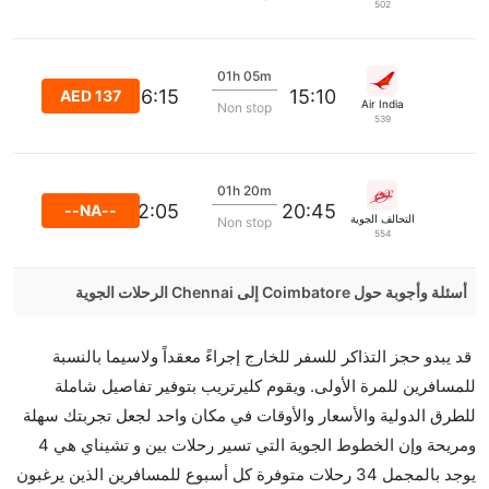
502
01h 05m
16:15
15:10
AED 137
Air India
Non stop
539
01h 20m
22:05
20:45
--NA--
التحالف الجوية
Non stop
554
أسئلة وأجوبة حول Coimbatore إلى Chennai الرحلات الجوية
هل صحيح أن Air India تستغرق وقتا أقل في رحلة مباشرة
قد يبدو حجز التذاكر للسفر للخارج إجراءً معقداً ولاسيما بالنسبة
من إلىتشيناي مما تستغرقه الخطوط الجوية الأخرى؟
للمسافرين للمرة الأولى. ويقوم كليرتريب بتوفير تفاصيل شاملة
نعم. توفر كل من Air India أسرع رحلات الطيران على هذا
للطرق الدولية والأسعار والأوقات في مكان واحد لجعل تجربتك سهلة
الطريق،
ومريحة وإن الخطوط الجوية التي تسير رحلات بين و تشيناي هي 4
هل توفر شركات الطيران مساحة إضافية للنوم؟
يوجد بالمجمل 34 رحلات متوفرة كل أسبوع للمسافرين الذين يرغبون
كثير من خطوط طيران درجة رجال الأعمال توفر مساحة