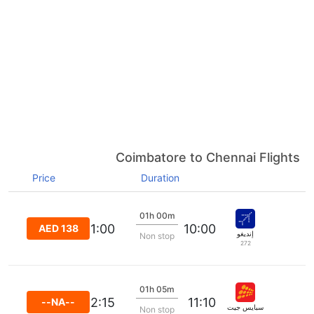
Coimbatore to Chennai Flights
Price
Duration
01h 00m
11:00
10:00
AED 138
إنديغو
Non stop
272
01h 05m
12:15
11:10
--NA--
سبايس جيت
Non stop