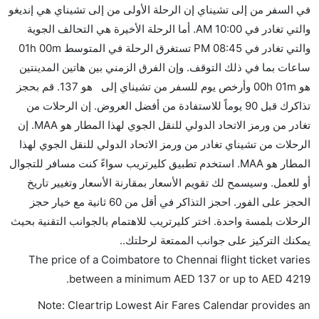
في السفر من إلى تشيناي إن الرحلة الأولى من إلى تشيناي هي إنديغو
إضافية للنوم.
والتي تغادر في 10:00 AM. أما الرحلة الأخيرة هي التحالف الجوية
هل يمكنني حمل طعامي الخاص؟
والتي تغادر في 08:45 PM تستغرق الرحلة في المتوسط 01h 00m
نعم، يمكنك حمل طعامك الخاص، و لكن يجب أن يكون معبئا
ساعات بما في ذلك التوقف. وإن الفرق الزمني بين هاتين المدينتين
بشكل جيد.
هو 00h 01m وأرخص يوم للسفر من تشيناي إلى هو 137. قم بحجز
تذاكرك قبل 90 يوماً للاستفادة من أفضل العروض. إن الرحلات من
هل سيقدم لي الكحول على متن رحلة من إلى تشيناي؟
تغادر من ورمز الاتحاد الدولي للنقل الجوي لهذا المطار هو MAA. إن
لا تقدم شركة الطيران الكحول على متن رحلة داخلية. يتم
الرحلات من تشيناي تغادر من ورمز الاتحاد الدولي للنقل الجوي لهذا
تقديم الكحول على متن الرحلات الدولية فقط.
المطار هو MAA. استخدم تطبيق كليرتريب سواءً كنت مسافر للتجوال
ما متوسط أسعار رحلة الدرجة الاقتصادية من إلى تشيناي؟
أو للعمل. وسيسمح لك تقويم الأسعار بمقارنة الأسعار وتغيير تاريخ
تتراوح أسعار رحلة الدرجة الاقتصادية من AED 137 إلى
الحجز على الفور. احجز التذاكر في أقل من 60 ثانية مع خيار حجز
AED 4219. إنديغو, سبايس جيت, ايرمارك للملاحة الجوية
الرحلات بلمسة واحدة. اختر كليرتريب للاهتمام بالجوانب التقنية بحيث
الأندونيسية, and التحالف الجوية يوفرون تذاكر في هذا
يمكنك التركيز على جوانب الممتعة لرحلتك..
النطاق من الأسعار.
The price of a Coimbatore to Chennai flight ticket varies
هل اختيار إنجاز إجراءات السفر عبر الإنترنت متاح في رحلة
.
between a minimum
AED
137
or up to AED
4219
إلى تشيناي؟
Note: Cleartrip Lowest Air Fares Calendar provides an
نعم، يتاح للمسافر خيار إنجاز إجراءات السفر في الرحلة من