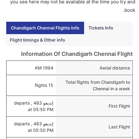
تشيناي عبر الإنترنت؟
you see here may not be available at the time you try and
نعم، يمكن حجز فنادق متوسطة التكلفة بالقرب من المطار
book.
عبر اختيار فنادق كليرتريب.
Chandigarh Chennai Flights Info
Tickets Info
هل يتيح تشيناي مطار إمكانية تغيير الحفاض للأطفال؟
نعم، يتيح مطار تشيناي المطور حديثا هذه الإمكانية للأطفال
Flight timings & Other info
و الرضع.
Information Of Chandigarh Chennai Flight
1994 KM
Aerial distance
Total flights from Chandigarh to
15 flights
Chennai in a week
إنديغو 483 , departs
First Flight
at 05:50 PM
إنديغو 483 , departs
Last Flight
at 05:50 PM