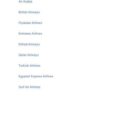
Chandigarh Jaipur Flights
Air Arabia
Kolkata Chennai Flights
Chandigarh Leh Flights
Coimbatore Chennai Flights
British Airways
Chandigarh Hyderabad Flights
Madurai Chennai Flights
Flydubai Airlines
Chandigarh Srinagar Flights
Bangalore Chennai Flights
Emirates Airlines
Chandigarh Kolkata Flights
Singapore Chennai Flights
Chandigarh Lucknow Flights
Etihad Airways
Ahmedabad Chennai Flights
Chandigarh Jammu Flights
London Chennai Flights
Qatar Airways
Chandigarh Dubai Flights
Trivandrum Chennai Flights
Turkish Airlines
Jaipur Chennai Flights
Egyptair Express Airlines
Goa Chennai Flights
Guwahati Chennai Flights
Gulf Air Airlines
Indore Chennai Flights
Oman Air
Vijayawada Chennai Flights
Chandigarh تفاصيل المطار
Cochin Chennai Flights