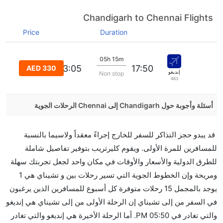
Chandigarh to Chennai Flights
Price
Duration
05h 15m
23:05
17:50
AED 330
إنديغو
Non stop
483
أسئلة وأجوبة حول Chandigarh إلى Chennai الرحلات الجوية
هل صحيح أن IndiGo تستغرق وقتا أقل في رحلة مباشرة
قد يبدو حجز التذاكر للسفر للخارج إجراءً معقداً ولاسيما بالنسبة
من إلىتشيناي مما تستغرقه الخطوط الجوية الأخرى؟
للمسافرين للمرة الأولى. ويقوم كليرتريب بتوفير تفاصيل شاملة
نعم. توفر كل من IndiGo أسرع رحلات الطيران على هذا
للطرق الدولية والأسعار والأوقات في مكان واحد لجعل تجربتك سهلة
الطريق،
ومريحة وإن الخطوط الجوية التي تسير رحلات بين و تشيناي هي 1
هل توفر شركات الطيران مساحة إضافية للنوم؟
يوجد بالمجمل 15 رحلات متوفرة كل أسبوع للمسافرين الذين يرغبون
كثير من خطوط طيران درجة رجال الأعمال توفر مساحة
في السفر من إلى تشيناي إن الرحلة الأولى من إلى تشيناي هي إنديغو
إضافية للنوم.
والتي تغادر في 05:50 PM. أما الرحلة الأخيرة هي إنديغو والتي تغادر