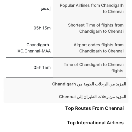
Popular Airlines from Chandigarh
إنديغو
to Chennai
Shortest Time of flights from
05h 15m
Chandigarh to Chennai
Chandigarh-
Airport codes flights from
IXC,Chennai-MAA
Chandigarh to Chennai
Time of Chandigarh to Chennai
05h 15m
flights
المزيد من الرحلات الجوية من Chandigarh
Chandigarh Mumbai Flights
المزيد من رحلات الطيران إلى Chennai
Chandigarh Bangalore Flights
Mumbai Chennai Flights
Top Routes From Chennai
Chandigarh Goa Flights
Pune Chennai Flights
Top International Airlines
Chandigarh Pune Flights
Hyderabad Chennai Flights