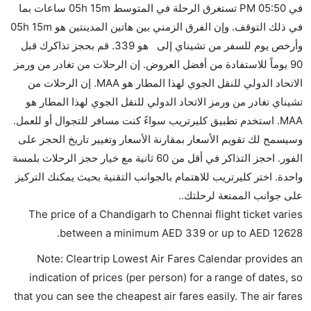
هل يمكنني حمل طعامي الخاص؟
في 05:50 PM تستغرق الرحلة في المتوسط 05h 15m ساعات بما
نعم، يمكنك حمل طعامك الخاص، و لكن يجب أن يكون معبئا
في ذلك التوقف. وإن الفرق الزمني بين هاتين المدينتين هو 05h 15m
بشكل جيد.
وأرخص يوم للسفر من تشيناي إلى هو 339. قم بحجز تذاكرك قبل
90 يوماً للاستفادة من أفضل العروض. إن الرحلات من تغادر من ورمز
هل سيقدم لي الكحول على متن رحلة من إلى تشيناي؟
الاتحاد الدولي للنقل الجوي لهذا المطار هو MAA. إن الرحلات من
لا تقدم شركة الطيران الكحول على متن رحلة داخلية. يتم
تشيناي تغادر من ورمز الاتحاد الدولي للنقل الجوي لهذا المطار هو
تقديم الكحول على متن الرحلات الدولية فقط.
MAA. استخدم تطبيق كليرتريب سواءً كنت مسافر للتجوال أو للعمل.
ما متوسط أسعار رحلة الدرجة الاقتصادية من إلى تشيناي؟
وسيسمح لك تقويم الأسعار بمقارنة الأسعار وتغيير تاريخ الحجز على
تتراوح أسعار رحلة الدرجة الاقتصادية من AED 339 إلى
الفور. احجز التذاكر في أقل من 60 ثانية مع خيار حجز الرحلات بلمسة
AED 12628. إنديغو يوفرون تذاكر في هذا النطاق من
واحدة. اختر كليرتريب للاهتمام بالجوانب التقنية بحيث يمكنك التركيز
الأسعار.
على جوانب الممتعة لرحلتك..
هل اختيار إنجاز إجراءات السفر عبر الإنترنت متاح في رحلة
The price of a Chandigarh to Chennai flight ticket varies
إلى تشيناي؟
.
between a minimum
AED
339
or up to AED
12628
نعم، يتاح للمسافر خيار إنجاز إجراءات السفر في الرحلة من
Note: Cleartrip Lowest Air Fares Calendar provides an
إلى تشيناي عبر الإنترنت أو في المطار.
indication of prices (per person) for a range of dates, so
هل يمكنني حجز فنادق متوسطة التكلفة بالقرب من مطار
that you can see the cheapest air fares easily. The air fares