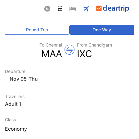
Round Trip
One Way
To Chennai
From Chandigarh
MAA
IXC
Departure
Thu
,
Travellers
1 Adult
Class
Economy