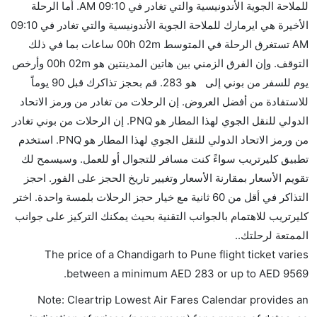
للملاحة الجوية الأندونيسية والتي تغادر في 09:10 AM. أما الرحلة
هل يمكنني حمل طعامي الخاص؟
الأخيرة هي ايرمارك للملاحة الجوية الأندونيسية والتي تغادر في 09:10
نعم، يمكنك حمل طعامك الخاص، و لكن يجب أن يكون معبئا
AM تستغرق الرحلة في المتوسط 00h 02m ساعات بما في ذلك
بشكل جيد.
التوقف. وإن الفرق الزمني بين هاتين المدينتين هو 00h 02m وأرخص
يوم للسفر من بوني إلى هو 283. قم بحجز تذاكرك قبل 90 يوماً
هل سيقدم لي الكحول على متن رحلة من إلى بوني؟
للاستفادة من أفضل العروض. إن الرحلات من تغادر من ورمز الاتحاد
لا تقدم شركة الطيران الكحول على متن رحلة داخلية. يتم
الدولي للنقل الجوي لهذا المطار هو PNQ. إن الرحلات من بوني تغادر
تقديم الكحول على متن الرحلات الدولية فقط.
من ورمز الاتحاد الدولي للنقل الجوي لهذا المطار هو PNQ. استخدم
ما متوسط أسعار رحلة الدرجة الاقتصادية من إلى بوني؟
تطبيق كليرتريب سواءً كنت مسافر للتجوال أو للعمل. وسيسمح لك
تتراوح أسعار رحلة الدرجة الاقتصادية من AED 283 إلى
تقويم الأسعار بمقارنة الأسعار وتغيير تاريخ الحجز على الفور. احجز
AED 9569. ايرمارك للملاحة الجوية الأندونيسية يوفرون
التذاكر في أقل من 60 ثانية مع خيار حجز الرحلات بلمسة واحدة. اختر
تذاكر في هذا النطاق من الأسعار.
كليرتريب للاهتمام بالجوانب التقنية بحيث يمكنك التركيز على جوانب
هل اختيار إنجاز إجراءات السفر عبر الإنترنت متاح في رحلة
الممتعة لرحلتك..
إلى بوني؟
The price of a Chandigarh to Pune flight ticket varies
نعم، يتاح للمسافر خيار إنجاز إجراءات السفر في الرحلة من
.
between a minimum
AED
283
or up to AED
9569
إلى بوني عبر الإنترنت أو في المطار.
Note: Cleartrip Lowest Air Fares Calendar provides an