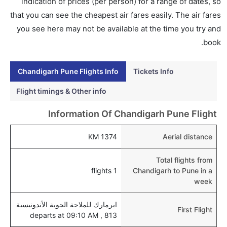
هل يمكنني حجز فنادق متوسطة التكلفة بالقرب من مطار
indication of prices (per person) for a range of dates, so
بوني عبر الإنترنت؟
that you can see the cheapest air fares easily. The air fares
نعم، يمكن حجز فنادق متوسطة التكلفة بالقرب من المطار
you see here may not be available at the time you try and
عبر اختيار فنادق كليرتريب.
book.
هل يتيح بوني مطار إمكانية تغيير الحفاض للأطفال؟
Chandigarh Pune Flights Info
Tickets Info
نعم، يتيح مطار بوني المطور حديثا هذه الإمكانية للأطفال و
الرضع.
Flight timings & Other info
Information Of Chandigarh Pune Flight
1374 KM
Aerial distance
Total flights from
1 flights
Chandigarh to Pune in a
week
ايرمارك للملاحة الجوية الأندونيسية
First Flight
813 , departs at 09:10 AM