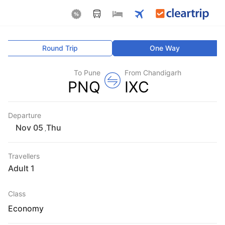
Round Trip
One Way
To Pune
From Chandigarh
PNQ
IXC
Departure
Thu
,
Travellers
1 Adult
Class
Economy