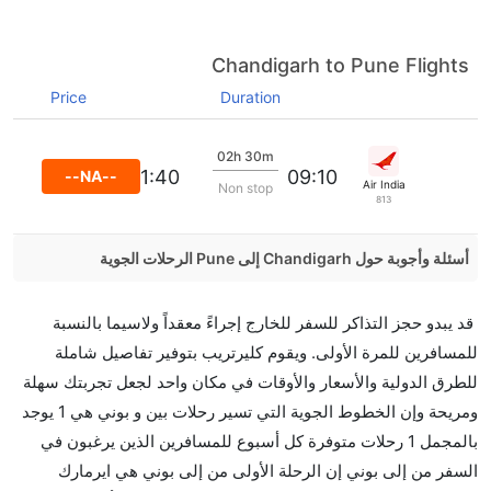
Chandigarh to Pune Flights
Price
Duration
02h 30m
11:40
09:10
--NA--
Air India
Non stop
813
أسئلة وأجوبة حول Chandigarh إلى Pune الرحلات الجوية
هل صحيح أن IndiGo تستغرق وقتا أقل في رحلة مباشرة
قد يبدو حجز التذاكر للسفر للخارج إجراءً معقداً ولاسيما بالنسبة
من إلىبوني مما تستغرقه الخطوط الجوية الأخرى؟
للمسافرين للمرة الأولى. ويقوم كليرتريب بتوفير تفاصيل شاملة
نعم. توفر كل من IndiGo أسرع رحلات الطيران على هذا
للطرق الدولية والأسعار والأوقات في مكان واحد لجعل تجربتك سهلة
الطريق،
ومريحة وإن الخطوط الجوية التي تسير رحلات بين و بوني هي 1 يوجد
هل توفر شركات الطيران مساحة إضافية للنوم؟
بالمجمل 1 رحلات متوفرة كل أسبوع للمسافرين الذين يرغبون في
كثير من خطوط طيران درجة رجال الأعمال توفر مساحة
السفر من إلى بوني إن الرحلة الأولى من إلى بوني هي ايرمارك
إضافية للنوم.