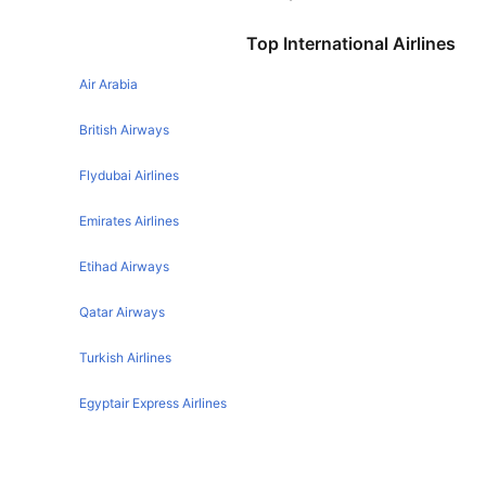
Chandigarh Goa Flights
Chennai Pune Flights
Top International Airlines
Chandigarh Jaipur Flights
Ahmedabad Pune Flights
Chandigarh Leh Flights
Air Arabia
Nagpur Pune Flights
Chandigarh Hyderabad Flights
Kolkata Pune Flights
British Airways
Chandigarh Srinagar Flights
Hyderabad Pune Flights
Flydubai Airlines
Chandigarh Chennai Flights
Jaipur Pune Flights
Emirates Airlines
Chandigarh Kolkata Flights
Indore Pune Flights
Chandigarh Lucknow Flights
Etihad Airways
Mumbai Pune Flights
Chandigarh Jammu Flights
Goa Pune Flights
Qatar Airways
Chandigarh Dubai Flights
Lucknow Pune Flights
Turkish Airlines
New Delhi Pune Flights
Egyptair Express Airlines
Raipur Pune Flights
Bhopal Pune Flights
Gulf Air Airlines
Guwahati Pune Flights