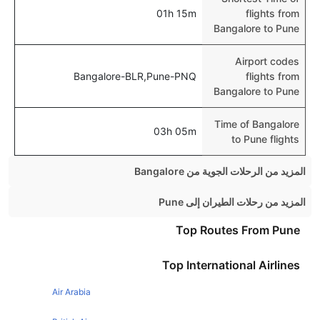
01h 15m
flights from
Bangalore to Pune
Airport codes
Bangalore-BLR,Pune-PNQ
flights from
Bangalore to Pune
Time of Bangalore
03h 05m
to Pune flights
المزيد من الرحلات الجوية من Bangalore
Bangalore Mumbai Flights
المزيد من رحلات الطيران إلى Pune
Bangalore Hyderabad Flights
Chennai Pune Flights
Top Routes From Pune
Bangalore Kolkata Flights
Ahmedabad Pune Flights
Top International Airlines
Bangalore Goa Flights
Nagpur Pune Flights
Bangalore Guwahati Flights
Air Arabia
Kolkata Pune Flights
Bangalore Jaipur Flights
Hyderabad Pune Flights