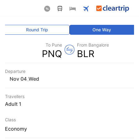
Round Trip
One Way
To Pune
From Bangalore
PNQ
BLR
Departure
Wed
,
Travellers
1 Adult
Class
Economy