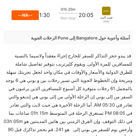
01h 25m
21:30
20:05
--NA--
جيت لايت
Non stop
4495
أسئلة وأجوبة حول Bangalore إلى Pune الرحلات الجوية
هل صحيح أن IndiGo تستغرق وقتا أقل في رحلة مباشرة
قد يبدو حجز التذاكر للسفر للخارج إجراءً معقداً ولاسيما بالنسبة
من إلىبوني مما تستغرقه الخطوط الجوية الأخرى؟
للمسافرين للمرة الأولى. ويقوم كليرتريب بتوفير تفاصيل شاملة
نعم. توفر كل من IndiGo أسرع رحلات الطيران على هذا
للطرق الدولية والأسعار والأوقات في مكان واحد لجعل تجربتك سهلة
الطريق،
ومريحة وإن الخطوط الجوية التي تسير رحلات بين و بوني هي 6 يوجد
هل توفر شركات الطيران مساحة إضافية للنوم؟
بالمجمل 61 رحلات متوفرة كل أسبوع للمسافرين الذين يرغبون في
كثير من خطوط طيران درجة رجال الأعمال توفر مساحة
السفر من إلى بوني إن الرحلة الأولى من إلى بوني هي إنديغو والتي
إضافية للنوم.
تغادر في 05:30 AM. أما الرحلة الأخيرة هي جيت لايت والتي تغادر
هل يمكنني حمل طعامي الخاص؟
في 08:05 PM تستغرق الرحلة في المتوسط 01h 15m ساعات بما
نعم، يمكنك حمل طعامك الخاص، و لكن يجب أن يكون معبئا
في ذلك التوقف. وإن الفرق الزمني بين هاتين المدينتين هو 03h 05m
بشكل جيد.
وأرخص يوم للسفر من بوني إلى هو 241. قم بحجز تذاكرك قبل 90