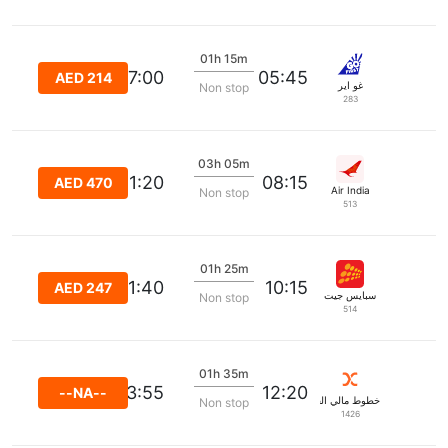
01h 15m
07:00
05:45
AED 214
غو اير
Non stop
283
03h 05m
11:20
08:15
AED 470
Air India
Non stop
513
01h 25m
11:40
10:15
AED 247
سبايس جيت
Non stop
514
01h 35m
13:55
12:20
--NA--
خطوط مالي الجوية
Non stop
1426