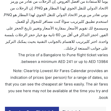
يوماً للاستفادة من أفضل العروض. إن الرحلات من تغادر من ورمز
هل سيقدم لي الكحول على متن رحلة من إلى بوني؟
الاتحاد الدولي للنقل الجوي لهذا المطار هو PNQ. إن الرحلات من
لا تقدم شركة الطيران الكحول على متن رحلة داخلية. يتم
بوني تغادر من ورمز الاتحاد الدولي للنقل الجوي لهذا المطار هو PNQ.
تقديم الكحول على متن الرحلات الدولية فقط.
استخدم تطبيق كليرتريب سواءً كنت مسافر للتجوال أو للعمل.
ما متوسط أسعار رحلة الدرجة الاقتصادية من إلى بوني؟
وسيسمح لك تقويم الأسعار بمقارنة الأسعار وتغيير تاريخ الحجز على
تتراوح أسعار رحلة الدرجة الاقتصادية من AED 241 إلى
الفور. احجز التذاكر في أقل من 60 ثانية مع خيار حجز الرحلات بلمسة
AED 13984. إنديغو, غو اير, ايرمارك للملاحة الجوية
واحدة. اختر كليرتريب للاهتمام بالجوانب التقنية بحيث يمكنك التركيز
الأندونيسية, سبايس جيت, خطوط مالي الجوية, and جيت
على جوانب الممتعة لرحلتك..
لايت يوفرون تذاكر في هذا النطاق من الأسعار.
The price of a Bangalore to Pune flight ticket varies
هل اختيار إنجاز إجراءات السفر عبر الإنترنت متاح في رحلة
.
between a minimum
AED
241
or up to AED
13984
إلى بوني؟
Note: Cleartrip Lowest Air Fares Calendar provides an
نعم، يتاح للمسافر خيار إنجاز إجراءات السفر في الرحلة من
indication of prices (per person) for a range of dates, so
إلى بوني عبر الإنترنت أو في المطار.
that you can see the cheapest air fares easily. The air fares
هل يمكنني حجز فنادق متوسطة التكلفة بالقرب من مطار
you see here may not be available at the time you try and
بوني عبر الإنترنت؟
book.
نعم، يمكن حجز فنادق متوسطة التكلفة بالقرب من المطار
عبر اختيار فنادق كليرتريب.