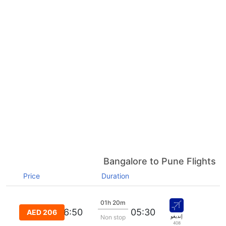
Bangalore to Pune Flights
Price
Duration
01h 20m
06:50
05:30
AED 206
إنديغو
Non stop
408