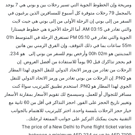
ومريحة وإن الخطوط الجوية التي تسير رحلات بين و بوني هي 7 يوجد
هل توفر شركات الطيران مساحة إضافية للنوم؟
بالمجمل 79 رحلات متوفرة كل أسبوع للمسافرين الذين يرغبون في
كثير من خطوط طيران درجة رجال الأعمال توفر مساحة
السفر من إلى بوني إن الرحلة الأولى من إلى بوني هي جيت لايت
إضافية للنوم.
والتي تغادر في 03:15 AM. أما الرحلة الأخيرة هي خطوط فيستارا
هل يمكنني حمل طعامي الخاص؟
الجوية والتي تغادر في 05:10 PM تستغرق الرحلة في المتوسط 01h
نعم، يمكنك حمل طعامك الخاص، و لكن يجب أن يكون معبئا
55m ساعات بما في ذلك التوقف. وإن الفرق الزمني بين هاتين
بشكل جيد.
المدينتين هو 00h 02m وأرخص يوم للسفر من بوني إلى هو 234.
قم بحجز تذاكرك قبل 90 يوماً للاستفادة من أفضل العروض. إن
هل سيقدم لي الكحول على متن رحلة من إلى بوني؟
الرحلات من تغادر من ورمز الاتحاد الدولي للنقل الجوي لهذا المطار
لا تقدم شركة الطيران الكحول على متن رحلة داخلية. يتم
هو PNQ. إن الرحلات من بوني تغادر من ورمز الاتحاد الدولي للنقل
تقديم الكحول على متن الرحلات الدولية فقط.
الجوي لهذا المطار هو PNQ. استخدم تطبيق كليرتريب سواءً كنت
ما متوسط أسعار رحلة الدرجة الاقتصادية من إلى بوني؟
مسافر للتجوال أو للعمل. وسيسمح لك تقويم الأسعار بمقارنة الأسعار
تتراوح أسعار رحلة الدرجة الاقتصادية من AED 234 إلى
وتغيير تاريخ الحجز على الفور. احجز التذاكر في أقل من 60 ثانية مع
AED 7109. جيت لايت, ايرمارك للملاحة الجوية الأندونيسية,
خيار حجز الرحلات بلمسة واحدة. اختر كليرتريب للاهتمام بالجوانب
إنديغو, غو اير, سبايس جيت, خطوط مالي الجوية, and
التقنية بحيث يمكنك التركيز على جوانب الممتعة لرحلتك..
خطوط فيستارا الجوية يوفرون تذاكر في هذا النطاق من
The price of a New Delhi to Pune flight ticket varies
الأسعار.
.
between a minimum
AED
234
or up to AED
7109