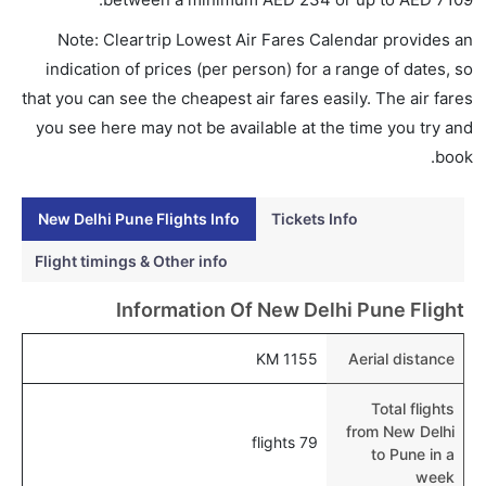
هل اختيار إنجاز إجراءات السفر عبر الإنترنت متاح في رحلة
Note: Cleartrip Lowest Air Fares Calendar provides an
إلى بوني؟
indication of prices (per person) for a range of dates, so
نعم، يتاح للمسافر خيار إنجاز إجراءات السفر في الرحلة من
that you can see the cheapest air fares easily. The air fares
إلى بوني عبر الإنترنت أو في المطار.
you see here may not be available at the time you try and
هل يمكنني حجز فنادق متوسطة التكلفة بالقرب من مطار
book.
بوني عبر الإنترنت؟
نعم، يمكن حجز فنادق متوسطة التكلفة بالقرب من المطار
New Delhi Pune Flights Info
Tickets Info
عبر اختيار فنادق كليرتريب.
Flight timings & Other info
هل يتيح بوني مطار إمكانية تغيير الحفاض للأطفال؟
Information Of New Delhi Pune Flight
نعم، يتيح مطار بوني المطور حديثا هذه الإمكانية للأطفال و
الرضع.
1155 KM
Aerial distance
Total flights
from New Delhi
79 flights
to Pune in a
week