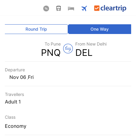
Round Trip
One Way
To Pune
From New Delhi
PNQ
DEL
Departure
Fri
,
Travellers
1 Adult
Class
Economy