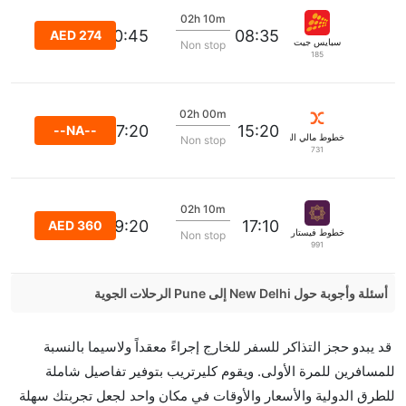
02h 10m
10:45
08:35
AED 274
سبايس جيت
Non stop
185
02h 00m
17:20
15:20
--NA--
خطوط مالي الجوية
Non stop
731
02h 10m
19:20
17:10
AED 360
خطوط فيستارا الجوية
Non stop
991
أسئلة وأجوبة حول New Delhi إلى Pune الرحلات الجوية
هل صحيح أن IndiGo تستغرق وقتا أقل في رحلة مباشرة
قد يبدو حجز التذاكر للسفر للخارج إجراءً معقداً ولاسيما بالنسبة
من إلىبوني مما تستغرقه الخطوط الجوية الأخرى؟
للمسافرين للمرة الأولى. ويقوم كليرتريب بتوفير تفاصيل شاملة
نعم. توفر كل من IndiGo أسرع رحلات الطيران على هذا
للطرق الدولية والأسعار والأوقات في مكان واحد لجعل تجربتك سهلة
الطريق،