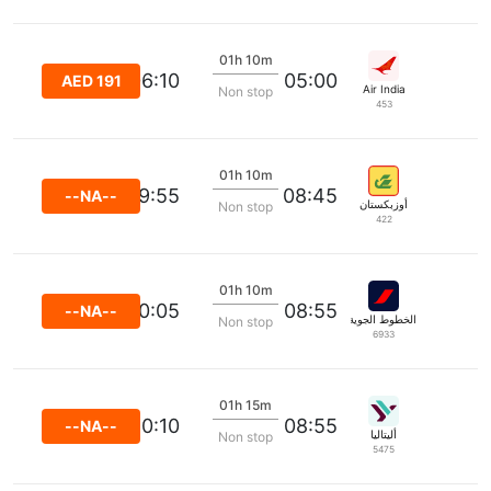
01h 10m
06:10
05:00
AED 191
Air India
Non stop
453
01h 10m
09:55
08:45
--NA--
أوزبكستان
Non stop
422
01h 10m
10:05
08:55
--NA--
الخطوط الجوية الفرنسية
Non stop
6933
01h 15m
10:10
08:55
--NA--
أليتاليا
Non stop
5475