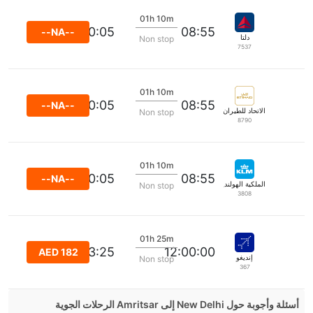
01h 10m
10:05
08:55
--NA--
دلتا
Non stop
7537
01h 10m
10:05
08:55
--NA--
الاتحاد للطيران
Non stop
8790
01h 10m
10:05
08:55
--NA--
الملكية الهولندية كي إل إم
Non stop
3808
01h 25m
13:25
12:00:00
AED 182
إنديغو
Non stop
367
أسئلة وأجوبة حول New Delhi إلى Amritsar الرحلات الجوية