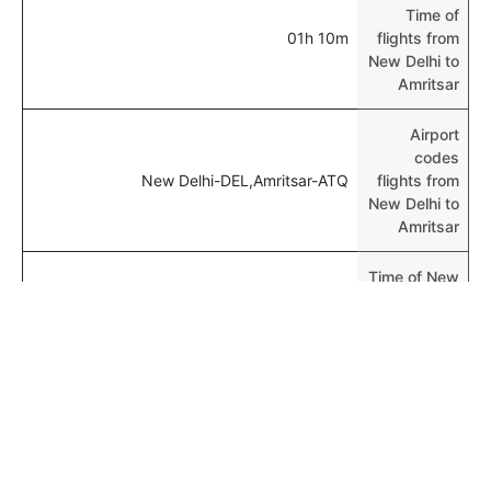
Time of
01h 10m
flights from
New Delhi to
Amritsar
Airport
codes
New Delhi-DEL,Amritsar-ATQ
flights from
New Delhi to
Amritsar
Time of New
Delhi to
00h 01m
Amritsar
flights
المزيد من الرحلات الجوية من New Delhi
New Delhi Patna Flights
المزيد من رحلات الطيران إلى Amritsar
New Delhi Mumbai Flights
Birmingham Amritsar Flights
Top Routes From Amritsar