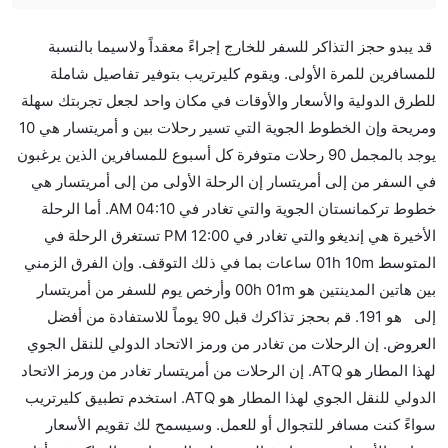
هل صحيح أن IndiGo تستغرق وقتا أقل في رحلة مباشرة
قد يبدو حجز التذاكر للسفر للخارج إجراءً معقداً ولاسيما بالنسبة
من إلىأمريتسار مما تستغرقه الخطوط الجوية الأخرى؟
للمسافرين للمرة الأولى. ويقوم كليرتريب بتوفير تفاصيل شاملة
نعم. توفر كل من IndiGo أسرع رحلات الطيران على هذا
للطرق الدولية والأسعار والأوقات في مكان واحد لجعل تجربتك سهلة
الطريق،
ومريحة وإن الخطوط الجوية التي تسير رحلات بين و أمريتسار هي 10
هل توفر شركات الطيران مساحة إضافية للنوم؟
يوجد بالمجمل 90 رحلات متوفرة كل أسبوع للمسافرين الذين يرغبون
كثير من خطوط طيران درجة رجال الأعمال توفر مساحة
في السفر من إلى أمريتسار إن الرحلة الأولى من إلى أمريتسار هي
إضافية للنوم.
خطوط تركمانستان الجوية والتي تغادر في 04:10 AM. أما الرحلة
هل يمكنني حمل طعامي الخاص؟
الأخيرة هي إنديغو والتي تغادر في 12:00 PM تستغرق الرحلة في
نعم، يمكنك حمل طعامك الخاص، و لكن يجب أن يكون معبئا
المتوسط 01h 10m ساعات بما في ذلك التوقف. وإن الفرق الزمني
بشكل جيد.
بين هاتين المدينتين هو 00h 01m وأرخص يوم للسفر من أمريتسار
إلى هو 191. قم بحجز تذاكرك قبل 90 يوماً للاستفادة من أفضل
هل سيقدم لي الكحول على متن رحلة من إلى أمريتسار؟
العروض. إن الرحلات من تغادر من ورمز الاتحاد الدولي للنقل الجوي
لا تقدم شركة الطيران الكحول على متن رحلة داخلية. يتم
لهذا المطار هو ATQ. إن الرحلات من أمريتسار تغادر من ورمز الاتحاد
تقديم الكحول على متن الرحلات الدولية فقط.
الدولي للنقل الجوي لهذا المطار هو ATQ. استخدم تطبيق كليرتريب
ما متوسط أسعار رحلة الدرجة الاقتصادية من إلى
سواءً كنت مسافر للتجوال أو للعمل. وسيسمح لك تقويم الأسعار
أمريتسار؟