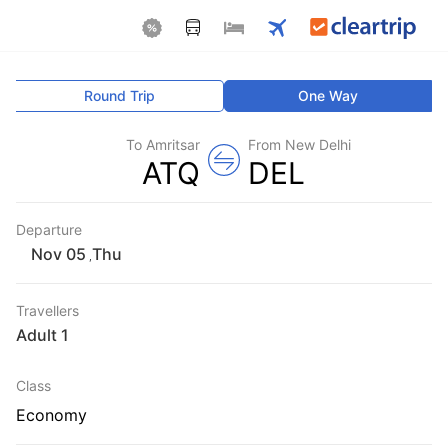
Round Trip
One Way
To Amritsar
From New Delhi
ATQ
DEL
Departure
Thu
,
Travellers
1 Adult
Class
Economy