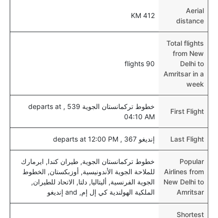
نعم، يتيح مطار أمريتسار المطور حديثا هذه الإمكانية
Aerial
412 KM
للأطفال و الرضع.
distance
Total flights
from New
90 flights
Delhi to
Amritsar in a
week
خطوط تركمانستان الجوية 539 , departs at
First Flight
04:10 AM
Last Flight
إنديغو 367 , departs at 12:00 PM
Popular
خطوط تركمانستان الجوية, طيران كندا, ايرمارك
Airlines from
للملاحة الجوية الأندونيسية, أوزبكستان, الخطوط
New Delhi to
الجوية الفرنسية, أليتاليا, دلتا, الاتحاد للطيران,
Amritsar
الملكية الهولندية كي إل إم, and إنديغو
Shortest