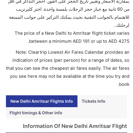
بمقارنة الأسعار وتغيير تاريخ الحجز على الفور. احجز التذاكر في أقل
تتراوح أسعار رحلة الدرجة الاقتصادية من AED 191 إلى
من 60 ثانية مع خيار حجز الرحلات بلمسة واحدة. اختر كليرتريب
AED 4275. خطوط تركمانستان الجوية, طيران كندا,
للاهتمام بالجوانب التقنية بحيث يمكنك التركيز على جوانب الممتعة
ايرمارك للملاحة الجوية الأندونيسية, أوزبكستان, الخطوط
لرحلتك..
الجوية الفرنسية, أليتاليا, دلتا, الاتحاد للطيران, الملكية
The price of a New Delhi to Amritsar flight ticket varies
الهولندية كي إل إم, and إنديغو يوفرون تذاكر في هذا
.
between a minimum
AED
191
or up to AED
4275
النطاق من الأسعار.
Note: Cleartrip Lowest Air Fares Calendar provides an
هل اختيار إنجاز إجراءات السفر عبر الإنترنت متاح في رحلة
indication of prices (per person) for a range of dates, so
إلى أمريتسار؟
that you can see the cheapest air fares easily. The air fares
نعم، يتاح للمسافر خيار إنجاز إجراءات السفر في الرحلة من
you see here may not be available at the time you try and
إلى أمريتسار عبر الإنترنت أو في المطار.
book.
هل يمكنني حجز فنادق متوسطة التكلفة بالقرب من مطار
أمريتسار عبر الإنترنت؟
New Delhi Amritsar Flights Info
Tickets Info
نعم، يمكن حجز فنادق متوسطة التكلفة بالقرب من المطار
Flight timings & Other info
عبر اختيار فنادق كليرتريب.
Information Of New Delhi Amritsar Flight
هل يتيح أمريتسار مطار إمكانية تغيير الحفاض للأطفال؟