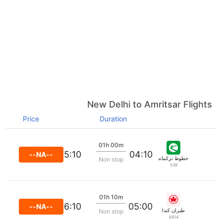
New Delhi to Amritsar Flights
Price
Duration
01h 00m
05:10
04:10
--NA--
خطوط تركمانستان الجوية
Non stop
539
01h 10m
06:10
05:00
--NA--
طيران كندا
Non stop
6414