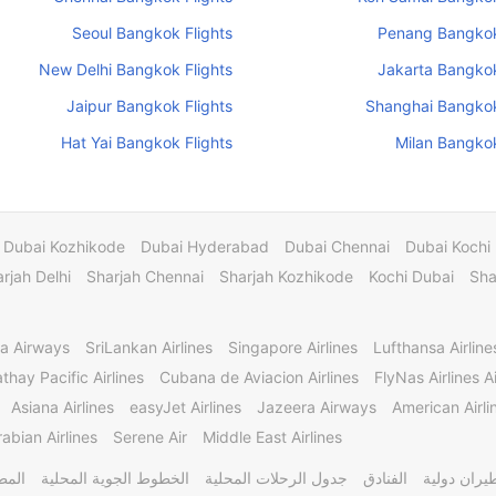
Seoul Bangkok Flights
Penang Bangkok
New Delhi Bangkok Flights
Jakarta Bangkok
Jaipur Bangkok Flights
Shanghai Bangkok
Hat Yai Bangkok Flights
Milan Bangkok
Dubai Kozhikode
Dubai Hyderabad
Dubai Chennai
Dubai Kochi
rjah Delhi
Sharjah Chennai
Sharjah Kozhikode
Kochi Dubai
Sha
a Airways
SriLankan Airlines
Singapore Airlines
Lufthansa Airline
thay Pacific Airlines
Cubana de Aviacion Airlines
FlyNas Airlines Ai
Asiana Airlines
easyJet Airlines
Jazeera Airways
American Airli
abian Airlines
Serene Air
Middle East Airlines
يران دولية
الفنادق
جدول الرحلات المحلية
الخطوط الجوية المحلية
المط