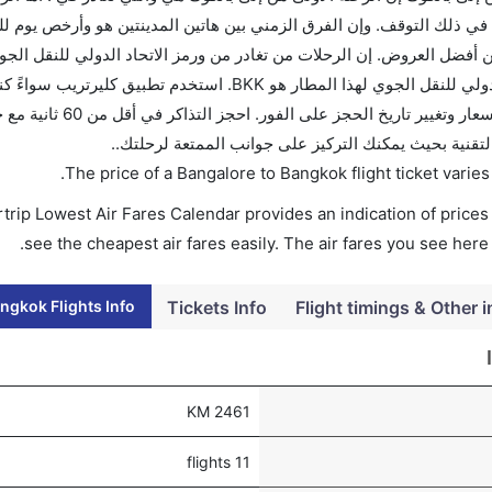
ي ذلك التوقف. وإن الفرق الزمني بين هاتين المدينتين هو وأرخص يوم ل
اكرك قبل 90 يوماً للاستفادة من أفضل العروض. إن الرحلات من تغادر من ورمز الاتحاد الدولي للنقل 
هو BKK. إن الرحلات من بانكوك تغادر من ورمز الاتحاد الدولي للنقل الجوي لهذا المطار هو BKK. استخدم تط
للتجوال أو للعمل. وسيسمح لك تقويم الأسعار بمقارنة الأسعار وتغيير تار
التقنية بحيث يمكنك التركيز على جوانب الممتعة لرحلتك..
.
The price of a Bangalore to Bangkok flight ticket var
trip Lowest Air Fares Calendar provides an indication of prices 
see the cheapest air fares easily. The air fares you see here
ngkok Flights Info
Tickets Info
Flight timings & Other i
2461 KM
11 flights