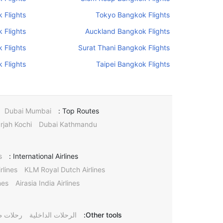
 Flights
Tokyo Bangkok Flights
 Flights
Auckland Bangkok Flights
 Flights
Surat Thani Bangkok Flights
 Flights
Taipei Bangkok Flights
Dubai Mumbai
Top Routes :
rjah Kochi
Dubai Kathmandu
s
International Airlines :
rlines
KLM Royal Dutch Airlines
nes
Airasia India Airlines
Other tools:
الرحلات الداخلية
رحلات ط