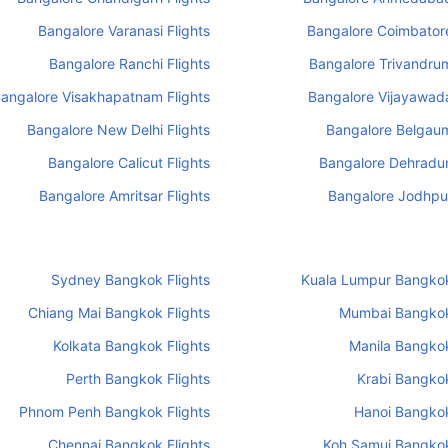
Bangalore Varanasi Flights
Bangalore Coimbatore
Bangalore Ranchi Flights
Bangalore Trivandrum
angalore Visakhapatnam Flights
Bangalore Vijayawada
Bangalore New Delhi Flights
Bangalore Belgaum
Bangalore Calicut Flights
Bangalore Dehradun
Bangalore Amritsar Flights
Bangalore Jodhpur
Sydney Bangkok Flights
Kuala Lumpur Bangkok
Chiang Mai Bangkok Flights
Mumbai Bangkok
Kolkata Bangkok Flights
Manila Bangkok
Perth Bangkok Flights
Krabi Bangkok
Phnom Penh Bangkok Flights
Hanoi Bangkok
Chennai Bangkok Flights
Koh Samui Bangkok