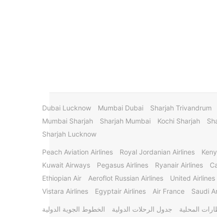
Dubai Lucknow
Mumbai Dubai
Sharjah Trivandrum
Mumbai Sharjah
Sharjah Mumbai
Kochi Sharjah
Sha
Sharjah Lucknow
Peach Aviation Airlines
Royal Jordanian Airlines
Keny
Kuwait Airways
Pegasus Airlines
Ryanair Airlines
Ca
Ethiopian Air
Aeroflot Russian Airlines
United Airlines
Vistara Airlines
Egyptair Airlines
Air France
Saudi Ar
ارات المحلية
جدول الرحلات الدولية
الخطوط الجوية الدولية