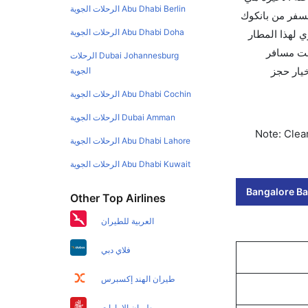
Abu Dhabi Berlin الرحلات الجوية
لسفر من بانكوك
Abu Dhabi Doha الرحلات الجوية
الجوي لهذا المطار
بيق كليرتريب سواءً كنت مسافر
Dubai Johannesburg الرحلات
يخ الحجز على الفور. احجز التذاكر في أقل من 60 ثانية مع خيار حجز
الجوية
Abu Dhabi Cochin الرحلات الجوية
Dubai Amman الرحلات الجوية
Note: Clear
Abu Dhabi Lahore الرحلات الجوية
Abu Dhabi Kuwait الرحلات الجوية
Bangalore Ba
Other Top Airlines
العربية للطيران
فلاي دبي
طيران الهند إكسبرس
طيران الإمارات