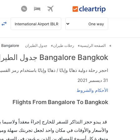
الصفحة الرئيسية
رحلات طيران
جدول الطيران
Bangalore ل Bangkok طيران
Bangalore Bangkok جدول الطيران
احجز رحلة دولية ذهابًا وإيابًا / ذهابًا وإيابًا باستخدام رمز القسيمة FLIGHTS واحصل على استرداد نقدي فوري يصل إلى 700
31 ديسمبر 2021
الأحكام والشروط
Flights From Bangalore To Bangkok
قد يبدو حجز التذاكر للسفر للخارج إجراءً معقداً ولاسيما
متوفرة كل أسبوع للمسافرين الذين يرغبون في السفر من إل