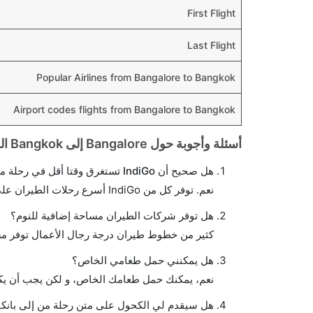
First Flight
Last Flight
Popular Airlines from Bangalore to Bangkok
Airport codes flights from Bangalore to Bangkok
أسئلة وأجوبة حول Bangalore إلى Bangkok الرحلات الجوية
هل صحيح أن IndiGo تستغرق وقتا أقل في رحلة مباشرة من إلىبانكوك مما تستغرقه الخطوط الجوية الأخرى؟
نعم. توفر كل من IndiGo أسرع رحلات الطيران على هذا الطريق،
هل توفر شركات الطيران مساحة إضافية للنوم؟
كثير من خطوط طيران درجة رجال الأعمال توفر مس
هل يمكنني حمل طعامي الخاص؟
نعم، يمكنك حمل طعامك الخاص، و لكن يجب أن يكو
هل سيقدم لي الكحول على متن رحلة من إلى بانك