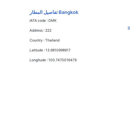
Bangkok تفاصيل المطار
IATA code :
DMK
B
Address :
222
Country :
Thailand
Latitude :
13.6810998917
Longitude :
100.7470016479