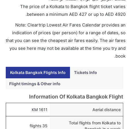
هل اختيار إنجاز إجراءات السفر عبر الإنترنت متاح في رحلة
The price of a Kolkata to Bangkok flight ticket varies
إلى بانكوك؟
.
between a minimum
AED
427
or up to AED
4920
نعم، يتاح للمسافر خيار إنجاز إجراءات السفر في الرحلة من
Note: Cleartrip Lowest Air Fares Calendar provides an
إلى بانكوك عبر الإنترنت أو في المطار.
indication of prices (per person) for a range of dates, so
هل يمكنني حجز فنادق متوسطة التكلفة بالقرب من مطار
that you can see the cheapest air fares easily. The air fares
بانكوك عبر الإنترنت؟
you see here may not be available at the time you try and
نعم، يمكن حجز فنادق متوسطة التكلفة بالقرب من المطار
book.
عبر اختيار فنادق كليرتريب.
Kolkata Bangkok Flights Info
Tickets Info
هل يتيح بانكوك مطار إمكانية تغيير الحفاض للأطفال؟
نعم، يتيح مطار بانكوك المطور حديثا هذه الإمكانية للأطفال
Flight timings & Other info
و الرضع.
Information Of Kolkata Bangkok Flight
1611 KM
Aerial distance
Total flights from Kolkata to
35 flights
Bangkok in a week