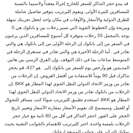
قد يبدو حجز التذاكر للسفر للخارج إجراءً معقداً ولاسيما بالنسبة
من إلىبانكوك مما تستغرقه الخطوط الجوية الأخرى؟
للمسافرين للمرة الأولى. ويقوم كليرتريب بتوفير تفاصيل شاملة
نعم. توفر كل من IndiGo أسرع رحلات الطيران على هذا
للطرق الدولية والأسعار والأوقات في مكان واحد لجعل تجربتك سهلة
الطريق،
ومريحة وإن الخطوط الجوية التي تسير رحلات بين و بانكوك هي 0
هل توفر شركات الطيران مساحة إضافية للنوم؟
يوجد بالمجمل 35 رحلات متوفرة كل أسبوع للمسافرين الذين يرغبون
كثير من خطوط طيران درجة رجال الأعمال توفر مساحة
في السفر من إلى بانكوك إن الرحلة الأولى من إلى بانكوك هي والتي
إضافية للنوم.
تغادر في . أما الرحلة الأخيرة هي والتي تغادر في تستغرق الرحلة في
هل يمكنني حمل طعامي الخاص؟
المتوسط ساعات بما في ذلك التوقف. وإن الفرق الزمني بين هاتين
نعم، يمكنك حمل طعامك الخاص، و لكن يجب أن يكون معبئا
المدينتين هو وأرخص يوم للسفر من بانكوك إلى هو 427. قم بحجز
بشكل جيد.
تذاكرك قبل 90 يوماً للاستفادة من أفضل العروض. إن الرحلات من
تغادر من ورمز الاتحاد الدولي للنقل الجوي لهذا المطار هو BKK. إن
هل سيقدم لي الكحول على متن رحلة من إلى بانكوك؟
الرحلات من بانكوك تغادر من ورمز الاتحاد الدولي للنقل الجوي لهذا
لا تقدم شركة الطيران الكحول على متن رحلة داخلية. يتم
المطار هو BKK. استخدم تطبيق كليرتريب سواءً كنت مسافر للتجوال
تقديم الكحول على متن الرحلات الدولية فقط.
أو للعمل. وسيسمح لك تقويم الأسعار بمقارنة الأسعار وتغيير تاريخ
ما متوسط أسعار رحلة الدرجة الاقتصادية من إلى بانكوك؟
الحجز على الفور. احجز التذاكر في أقل من 60 ثانية مع خيار حجز
تتراوح أسعار رحلة الدرجة الاقتصادية من AED 427 إلى
الرحلات بلمسة واحدة. اختر كليرتريب للاهتمام بالجوانب التقنية بحيث
AED 4920. يوفرون تذاكر في هذا النطاق من الأسعار.
يمكنك التركيز على جوانب الممتعة لرحلتك..