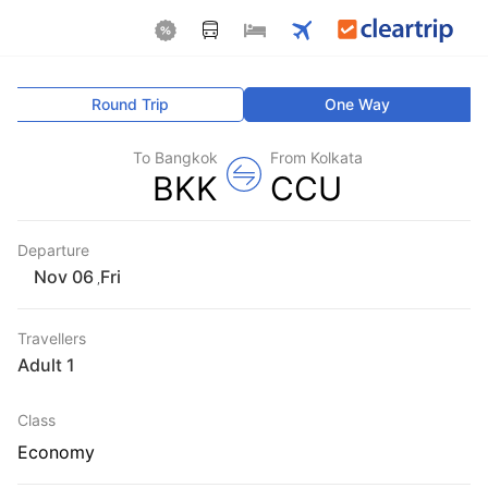
Round Trip
One Way
To Bangkok
From Kolkata
BKK
CCU
Departure
Fri
,
Travellers
1 Adult
Class
Economy