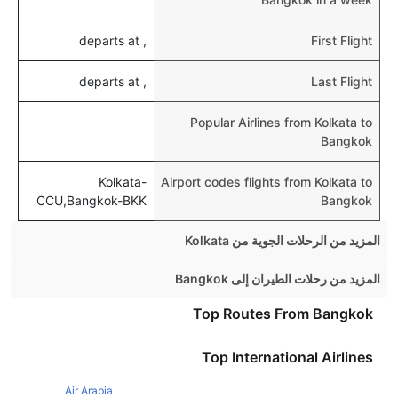
, departs at
First Flight
, departs at
Last Flight
Popular Airlines from Kolkata to
Bangkok
Kolkata-
Airport codes flights from Kolkata to
CCU,Bangkok-BKK
Bangkok
المزيد من الرحلات الجوية من Kolkata
Kolkata Mumbai Flights
المزيد من رحلات الطيران إلى Bangkok
Kolkata Bangalore Flights
Singapore Bangkok Flights
Top Routes From Bangkok
Kolkata Chennai Flights
Kuala Lumpur Bangkok Flights
Top International Airlines
Kolkata Guwahati Flights
Sydney Bangkok Flights
Kolkata Pune Flights
Air Arabia
Hong Kong Bangkok Flights