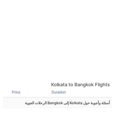
Kolkata to Bangkok Flights
Price
Duration
أسئلة وأجوبة حول Kolkata إلى Bangkok الرحلات الجوية
هل صحيح أن IndiGo تستغرق وقتا أقل في رحلة مباشرة