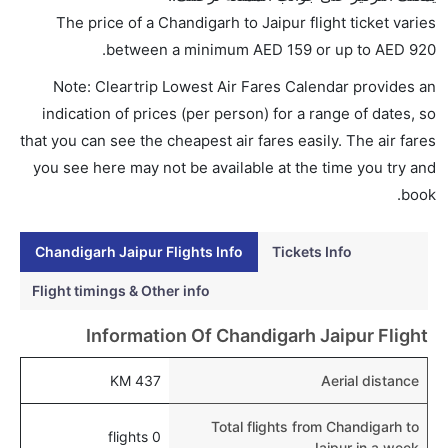
هل اختيار إنجاز إجراءات السفر عبر الإنترنت متاح في رحلة
The price of a Chandigarh to Jaipur flight ticket varies
إلى جايبور؟
.
between a minimum
AED
159
or up to AED
920
نعم، يتاح للمسافر خيار إنجاز إجراءات السفر في الرحلة من
Note: Cleartrip Lowest Air Fares Calendar provides an
إلى جايبور عبر الإنترنت أو في المطار.
indication of prices (per person) for a range of dates, so
هل يمكنني حجز فنادق متوسطة التكلفة بالقرب من مطار
that you can see the cheapest air fares easily. The air fares
جايبور عبر الإنترنت؟
you see here may not be available at the time you try and
نعم، يمكن حجز فنادق متوسطة التكلفة بالقرب من المطار
book.
عبر اختيار فنادق كليرتريب.
Chandigarh Jaipur Flights Info
Tickets Info
هل يتيح جايبور مطار إمكانية تغيير الحفاض للأطفال؟
نعم، يتيح مطار جايبور المطور حديثا هذه الإمكانية للأطفال
Flight timings & Other info
و الرضع.
Information Of Chandigarh Jaipur Flight
437 KM
Aerial distance
Total flights from Chandigarh to
0 flights
Jaipur in a week