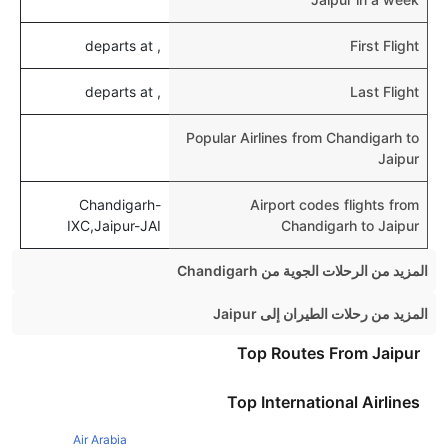
, departs at
First Flight
, departs at
Last Flight
Popular Airlines from Chandigarh to
Jaipur
Chandigarh-
Airport codes flights from
IXC,Jaipur-JAI
Chandigarh to Jaipur
المزيد من الرحلات الجوية من Chandigarh
Chandigarh Mumbai Flights
المزيد من رحلات الطيران إلى Jaipur
Chandigarh Bangalore Flights
Mumbai Jaipur Flights
Top Routes From Jaipur
Chandigarh Goa Flights
Pune Jaipur Flights
Top International Airlines
Chandigarh Pune Flights
Bangalore Jaipur Flights
Chandigarh Leh Flights
Air Arabia
Hyderabad Jaipur Flights