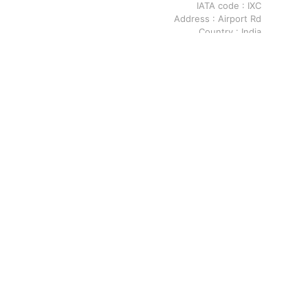
IATA code :
IXC
Address :
Airport Rd
Country :
India
Latitude :
30.673500061
Longitude :
76.7884979248
Jaipur تفاصيل المطار
IATA code :
JAI
Address :
Airport Road
Country :
India
Latitude :
26.8241996765
Longitude :
75.8122024536