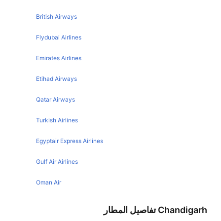
Chandigarh Hyderabad Flights
Ahmedabad Jaipur Flights
British Airways
Chandigarh Srinagar Flights
Kolkata Jaipur Flights
Flydubai Airlines
Chandigarh Chennai Flights
Chennai Jaipur Flights
Emirates Airlines
Chandigarh Kolkata Flights
Surat Jaipur Flights
Chandigarh Lucknow Flights
Etihad Airways
Indore Jaipur Flights
Chandigarh Jammu Flights
Udaipur Jaipur Flights
Qatar Airways
Chandigarh Dubai Flights
Dubai Jaipur Flights
Turkish Airlines
Goa Jaipur Flights
Egyptair Express Airlines
Guwahati Jaipur Flights
Lucknow Jaipur Flights
Gulf Air Airlines
Agra Jaipur Flights
Oman Air
Chandigarh تفاصيل المطار