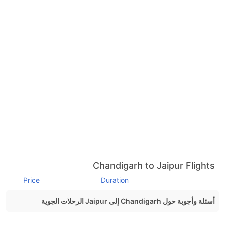
Chandigarh to Jaipur Flights
Price
Duration
أسئلة وأجوبة حول Chandigarh إلى Jaipur الرحلات الجوية
هل صحيح أن IndiGo تستغرق وقتا أقل في رحلة مباشرة