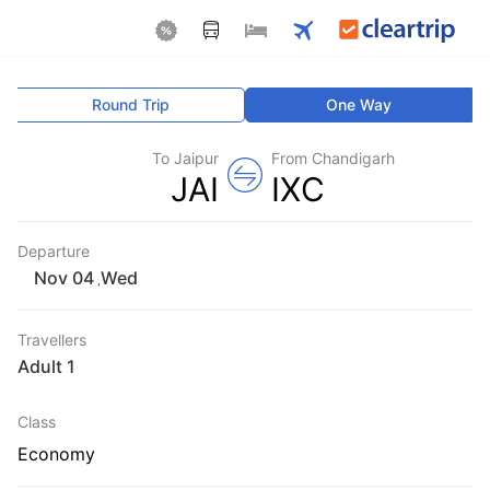
Round Trip
One Way
To Jaipur
From Chandigarh
JAI
IXC
Departure
Wed
,
Travellers
1 Adult
Class
Economy