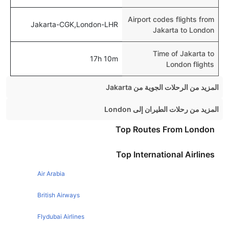
Airport codes flights from
Jakarta-CGK,London-LHR
Jakarta to London
Time of Jakarta to
17h 10m
London flights
المزيد من الرحلات الجوية من Jakarta
Jakarta Bangkok Flights
المزيد من رحلات الطيران إلى London
Jakarta Yogyakarta Flights
Edinburgh London Flights
Top Routes From London
Jakarta Tokyo Flights
Sydney London Flights
Top International Airlines
Jakarta Sydney Flights
Belfast London Flights
Jakarta Hong Kong Flights
Air Arabia
Glasgow London Flights
Jakarta Manila Flights
New York London Flights
British Airways
Jakarta Surabaya Flights
Amsterdam London Flights
Flydubai Airlines
Jakarta Seoul Flights
Barcelona London Flights