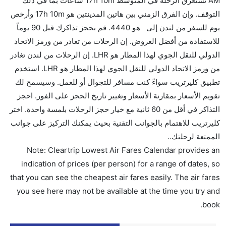
AM تستغرق الرحلة في المتوسط 17h 10m ساعات بما في ذلك
التوقف. وإن الفرق الزمني بين هاتين المدينتين هو 17h 10m وأرخص
هل سيقدم لي الكحول على متن رحلة من إلى لندن؟
يوم للسفر من لندن إلى هو 4440. قم بحجز تذاكرك قبل 90 يوماً
لا تقدم شركة الطيران الكحول على متن رحلة داخلية. يتم
للاستفادة من أفضل العروض. إن الرحلات من تغادر من ورمز الاتحاد
تقديم الكحول على متن الرحلات الدولية فقط.
الدولي للنقل الجوي لهذا المطار هو LHR. إن الرحلات من لندن تغادر
ما متوسط أسعار رحلة الدرجة الاقتصادية من إلى لندن؟
من ورمز الاتحاد الدولي للنقل الجوي لهذا المطار هو LHR. استخدم
تتراوح أسعار رحلة الدرجة الاقتصادية من AED 4440 إلى
تطبيق كليرتريب سواءً كنت مسافر للتجوال أو للعمل. وسيسمح لك
AED 0. الخطوط الجوية الإندونيسية جارودا يوفرون تذاكر
تقويم الأسعار بمقارنة الأسعار وتغيير تاريخ الحجز على الفور. احجز
في هذا النطاق من الأسعار.
التذاكر في أقل من 60 ثانية مع خيار حجز الرحلات بلمسة واحدة. اختر
هل اختيار إنجاز إجراءات السفر عبر الإنترنت متاح في رحلة
كليرتريب للاهتمام بالجوانب التقنية بحيث يمكنك التركيز على جوانب
إلى لندن؟
الممتعة لرحلتك..
نعم، يتاح للمسافر خيار إنجاز إجراءات السفر في الرحلة من
Note: Cleartrip Lowest Air Fares Calendar provides an
إلى لندن عبر الإنترنت أو في المطار.
indication of prices (per person) for a range of dates, so
that you can see the cheapest air fares easily. The air fares
هل يمكنني حجز فنادق متوسطة التكلفة بالقرب من مطار
you see here may not be available at the time you try and
لندن عبر الإنترنت؟
book.
نعم، يمكن حجز فنادق متوسطة التكلفة بالقرب من المطار
عبر اختيار فنادق كليرتريب.