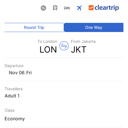
Round Trip
One Way
To London
From Jakarta
LON
JKT
Departure
Fri
,
Travellers
1 Adult
Class
Economy