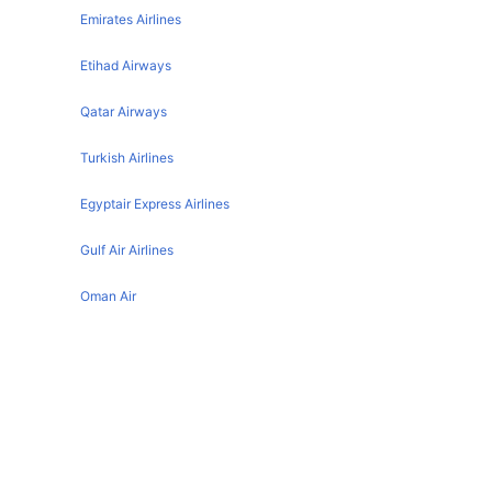
Emirates Airlines
Jakarta Melbourne Flights
Melbourne London Flights
Jakarta Amsterdam Flights
Etihad Airways
Malaga London Flights
Jakarta Medan Flights
Toronto London Flights
Qatar Airways
Jakarta Singapore Flights
Madrid London Flights
Turkish Airlines
Jakarta Kuala Lumpur Flights
Paris London Flights
Egyptair Express Airlines
Dubai London Flights
Larnaca London Flights
Gulf Air Airlines
Lisbon London Flights
Oman Air
Singapore London Flights
Jakarta تفاصيل المطار
Manchester London Flights
IATA code :
HLP
Athens London Flights
Address :
East Jakarta
Rome London Flights
Country :
Indonesia
Latitude :
-6.2666101456
Cork London Flights
Longitude :
106.8909988403