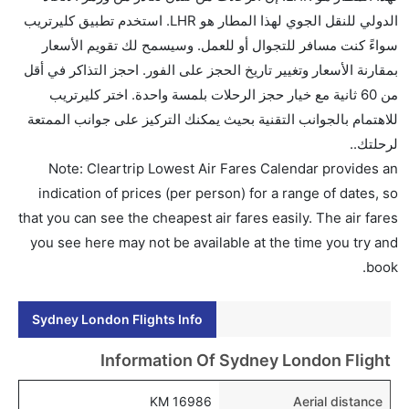
ما متوسط أسعار رحلة الدرجة الاقتصادية من إلى لندن؟
الدولي للنقل الجوي لهذا المطار هو LHR. استخدم تطبيق كليرتريب
تتراوح أسعار رحلة الدرجة الاقتصادية من AED 0 إلى AED
سواءً كنت مسافر للتجوال أو للعمل. وسيسمح لك تقويم الأسعار
0. الخطوط الجوية البريطانية, الإيبيرية, and الخطوط
بمقارنة الأسعار وتغيير تاريخ الحجز على الفور. احجز التذاكر في أقل
الجوية كانتاس يوفرون تذاكر في هذا النطاق من الأسعار.
من 60 ثانية مع خيار حجز الرحلات بلمسة واحدة. اختر كليرتريب
هل اختيار إنجاز إجراءات السفر عبر الإنترنت متاح في رحلة
للاهتمام بالجوانب التقنية بحيث يمكنك التركيز على جوانب الممتعة
إلى لندن؟
لرحلتك..
نعم، يتاح للمسافر خيار إنجاز إجراءات السفر في الرحلة من
Note: Cleartrip Lowest Air Fares Calendar provides an
إلى لندن عبر الإنترنت أو في المطار.
indication of prices (per person) for a range of dates, so
that you can see the cheapest air fares easily. The air fares
هل يمكنني حجز فنادق متوسطة التكلفة بالقرب من مطار
you see here may not be available at the time you try and
لندن عبر الإنترنت؟
book.
نعم، يمكن حجز فنادق متوسطة التكلفة بالقرب من المطار
عبر اختيار فنادق كليرتريب.
Sydney London Flights Info
هل يتيح لندن مطار إمكانية تغيير الحفاض للأطفال؟
نعم، يتيح مطار لندن المطور حديثا هذه الإمكانية للأطفال و
Information Of Sydney London Flight
الرضع.
16986 KM
Aerial distance