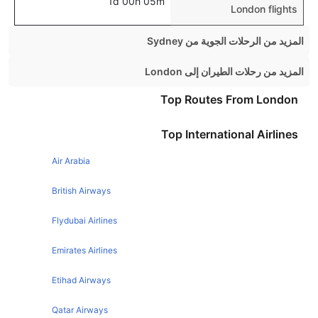
1d 00h 05m
London flights
المزيد من الرحلات الجوية من Sydney
Sydney Brisbane Flights
المزيد من رحلات الطيران إلى London
Sydney Auckland Flights
Edinburgh London Flights
Top Routes From London
Sydney Singapore Flights
Belfast London Flights
Top International Airlines
Sydney Perth Flights
Glasgow London Flights
Sydney Tokyo Flights
Air Arabia
New York London Flights
Sydney Gold Coast Flights
Amsterdam London Flights
British Airways
Sydney Los Angeles Flights
Barcelona London Flights
Flydubai Airlines
Sydney Honolulu Flights
Melbourne London Flights
Emirates Airlines
Sydney Adelaide Flights
Malaga London Flights
Sydney Cairns Flights
Etihad Airways
Toronto London Flights
Sydney Manila Flights
Madrid London Flights
Qatar Airways