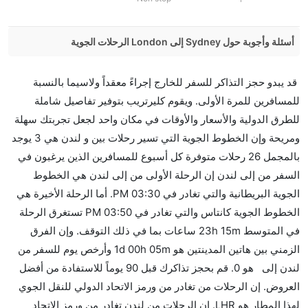
1
أسئلة وأجوبة حول Sydney إلى London الرحلات الجوية
هل صحيح أن تستغرق وقتا أقل في رحلة مباشرة من
قد يبدو حجز التذاكر للسفر للخارج إجراءً معقداً ولاسيما بالنسبة
إلىلندن مما تستغرقه الخطوط الجوية الأخرى؟
للمسافرين للمرة الأولى. ويقوم كليرتريب بتوفير تفاصيل شاملة
نعم. توفر كل من أسرع رحلات الطيران على هذا الطريق،
للطرق الدولية والأسعار والأوقات في مكان واحد لجعل تجربتك سهلة
هل توفر شركات الطيران مساحة إضافية للنوم؟
ومريحة وإن الخطوط الجوية التي تسير رحلات بين و لندن هي 3 يوجد
كثير من خطوط طيران درجة رجال الأعمال توفر مساحة
بالمجمل 26 رحلات متوفرة كل أسبوع للمسافرين الذين يرغبون في
إضافية للنوم.
السفر من إلى لندن إن الرحلة الأولى من إلى لندن هي الخطوط
هل يمكنني حمل طعامي الخاص؟
الجوية البريطانية والتي تغادر في 03:30 PM. أما الرحلة الأخيرة هي
نعم، يمكنك حمل طعامك الخاص، و لكن يجب أن يكون معبئا
الخطوط الجوية كانتاس والتي تغادر في 03:50 PM تستغرق الرحلة
بشكل جيد.
في المتوسط 23h 15m ساعات بما في ذلك التوقف. وإن الفرق
الزمني بين هاتين المدينتين هو 1d 00h 05m وأرخص يوم للسفر من
هل سيقدم لي الكحول على متن رحلة من إلى لندن؟
لندن إلى هو 0. قم بحجز تذاكرك قبل 90 يوماً للاستفادة من أفضل
لا تقدم شركة الطيران الكحول على متن رحلة داخلية. يتم
العروض. إن الرحلات من تغادر من ورمز الاتحاد الدولي للنقل الجوي
تقديم الكحول على متن الرحلات الدولية فقط.
لهذا المطار هو LHR. إن الرحلات من لندن تغادر من ورمز الاتحاد