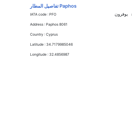
Paphos تفاصيل المطار
تتراوح أسعار رحلة الدرجة الاقتصادية من AED 0 إلى AED 0. خطوط توماس كوك للطيران, ايزي جيت, شانيل إكسبرس, and يوفرون
IATA code :
PFO
Address :
Paphos 8061
Country :
Cyprus
Latitude :
34.7179985046
Longitude :
32.4856987