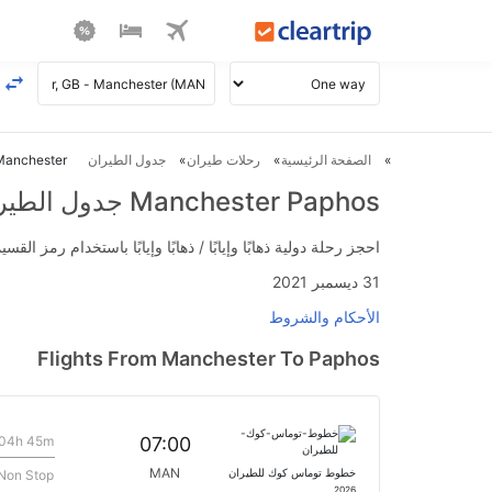
الصفحة الرئيسية
رحلات طيران
جدول الطيران
Manchester ل Paphos طير
Manchester Paphos جدول الطيران
احجز رحلة دولية ذهابًا وإيابًا / ذهابًا وإيابًا باستخدام رمز القسيمة FLIGHTS واحصل على استرداد نقدي فوري يصل إلى 700
31 ديسمبر 2021
الأحكام والشروط
Flights From Manchester To Paphos
04h 45m
07:00
MAN
خطوط توماس كوك للطيران
Non Stop
2026