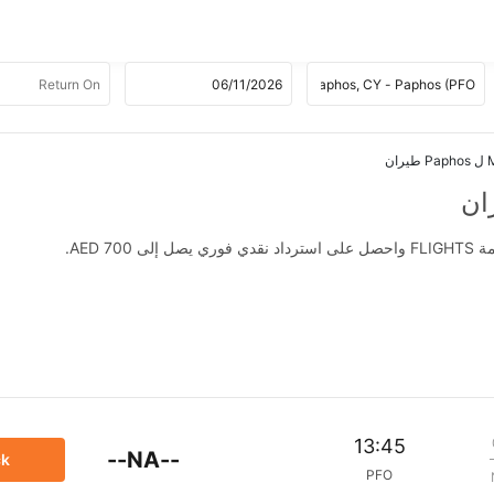
ان
AED .
13:45
--NA--
ck
PFO