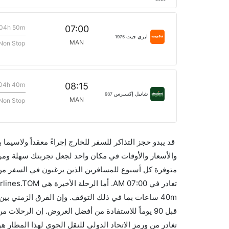
04h 50m
07:00
ايزي جيت
1975
MAN
Non Stop
04h 40m
08:15
شانيل إكسبرس
937
MAN
Non Stop
قد يبدو حجز التذاكر للسفر للخارج إجراءً معقداً ولاسيما
متوفرة كل أسبوع للمسافرين الذين يرغبون في السفر م