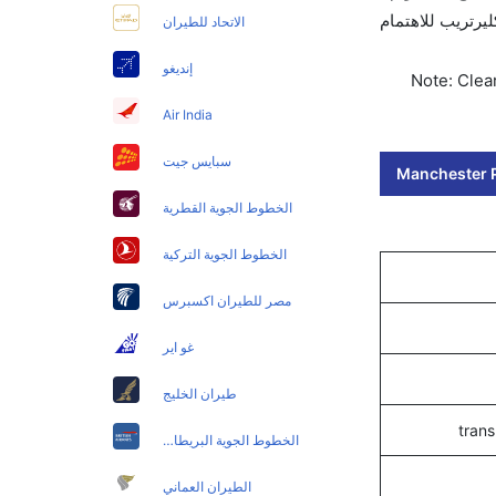
ت بلمسة واحدة. اختر كليرتريب للاهتمام
الاتحاد للطيران
إنديغو
Note: Clear
Air India
سبايس جيت
Manchester P
الخطوط الجوية القطرية
الخطوط الجوية التركية
مصر للطيران اكسبرس
غو اير
طيران الخليج
trans
الخطوط الجوية البريطانية
الطيران العماني