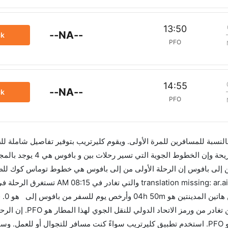
13:50
--NA--
ck
PFO
14:55
--NA--
ck
PFO
 بالنسبة للمسافرين للمرة الأولى. ويقوم كليرتريب بتوفير تفاصيل شاملة لل
ن إلى بافوس إن الرحلة الأولى من إلى بافوس هي خطوط توماس كوك للط
40m ساعات ب
قبل 90 يوماً للاستفادة من أفضل العروض. إن الرحلات
تغادر من ورمز الاتحاد الدولي للنقل الجوي لهذا المطار هو PFO. استخدم تطبيق كليرتريب سواءً كنت مسافر للتجوال 