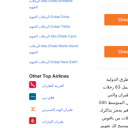
Abu Dhabi Brisbane الرحلات
الجوية
Dubai Doha الرحلات الجوية
Che
Dubai Tbilisi الرحلات الجوية
Abu Dhabi Cairo الرحلات الجوية
Abu Dhabi Mahe Island الرحلات
Che
الجوية
Dubai New Delhi الرحلات الجوية
Other Top Airlines
طرق الدولية
العربية للطيران
والأسعار والأوقات في مكان واحد لجعل تجربتك سهلة ومريحة وإن الخطوط الجوية التي تسير رحلات بين و بافوس هي 4 يوجد بالمجمل 63 رحلات
يران والتي
فلاي دبي
تغادر في 07:00 AM. أما الرحلة الأخيرة هي translation missing: ar.airlines.TOM والتي تغادر في 08:15 AM تستغرق الرحلة في المتوسط 04h
ما في ذلك التوقف. وإن الفرق الزمني بين هاتين المدينتين هو 04h 50m وأرخص يوم للسفر من بافوس إلى هو 0. قم بحجز تذاكرك
طيران الهند إكسبرس
 من تغادر من ورمز الاتحاد الدولي للنقل الجوي لهذا المطار هو PFO. إن الرحلات من بافوس
طيران الإمارات
أو للعمل. وسيسمح لك تقويم