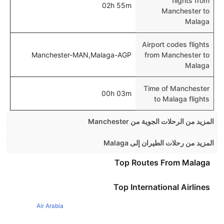
flights from
02h 55m
Manchester to
Malaga
Airport codes flights
Manchester-MAN,Malaga-AGP
from Manchester to
Malaga
Time of Manchester
00h 03m
to Malaga flights
المزيد من الرحلات الجوية من Manchester
Manchester Amsterdam Flights
المزيد من رحلات الطيران إلى Malaga
Manchester Orlando Flights
Dublin Malaga Flights
Top Routes From Malaga
Manchester Barcelona Flights
Birmingham Malaga Flights
Top International Airlines
Manchester Alicante Flights
Glasgow Malaga Flights
Manchester New York Flights
Air Arabia
Bristol Malaga Flights
Manchester Faro Flights