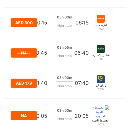
03h 00m
10:15
06:15
AED 300
ايزي جيت
Non stop
1923
03h 05m
10:45
06:40
--NA--
شانيل إكسبرس
Non stop
809
03h 00m
11:40
07:40
AED 179
رايان اير
Non stop
3208
03h 00m
00:05
20:05
--NA--
Non stop
الخطوط الجوية الجيبوتية
5015