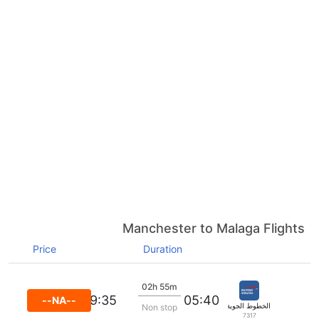
Manchester to Malaga Flights
Price
Duration
02h 55m
09:35
05:40
--NA--
الخطوط الجوية البريطانية
Non stop
7317