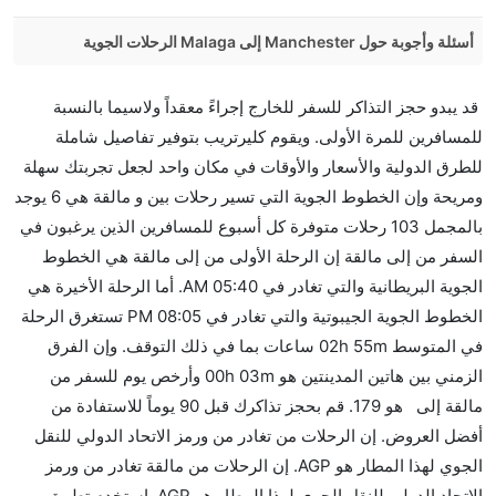
أسئلة وأجوبة حول Manchester إلى Malaga الرحلات الجوية
هل صحيح أن Ryanair تستغرق وقتا أقل في رحلة مباشرة
قد يبدو حجز التذاكر للسفر للخارج إجراءً معقداً ولاسيما بالنسبة
من إلىمالقة مما تستغرقه الخطوط الجوية الأخرى؟
للمسافرين للمرة الأولى. ويقوم كليرتريب بتوفير تفاصيل شاملة
نعم. توفر كل من Ryanair أسرع رحلات الطيران على هذا
للطرق الدولية والأسعار والأوقات في مكان واحد لجعل تجربتك سهلة
الطريق،
ومريحة وإن الخطوط الجوية التي تسير رحلات بين و مالقة هي 6 يوجد
هل توفر شركات الطيران مساحة إضافية للنوم؟
بالمجمل 103 رحلات متوفرة كل أسبوع للمسافرين الذين يرغبون في
كثير من خطوط طيران درجة رجال الأعمال توفر مساحة
السفر من إلى مالقة إن الرحلة الأولى من إلى مالقة هي الخطوط
إضافية للنوم.
الجوية البريطانية والتي تغادر في 05:40 AM. أما الرحلة الأخيرة هي
هل يمكنني حمل طعامي الخاص؟
الخطوط الجوية الجيبوتية والتي تغادر في 08:05 PM تستغرق الرحلة
نعم، يمكنك حمل طعامك الخاص، و لكن يجب أن يكون معبئا
في المتوسط 02h 55m ساعات بما في ذلك التوقف. وإن الفرق
بشكل جيد.
الزمني بين هاتين المدينتين هو 00h 03m وأرخص يوم للسفر من
مالقة إلى هو 179. قم بحجز تذاكرك قبل 90 يوماً للاستفادة من
هل سيقدم لي الكحول على متن رحلة من إلى مالقة؟
أفضل العروض. إن الرحلات من تغادر من ورمز الاتحاد الدولي للنقل
لا تقدم شركة الطيران الكحول على متن رحلة داخلية. يتم
الجوي لهذا المطار هو AGP. إن الرحلات من مالقة تغادر من ورمز
تقديم الكحول على متن الرحلات الدولية فقط.
الاتحاد الدولي للنقل الجوي لهذا المطار هو AGP. استخدم تطبيق