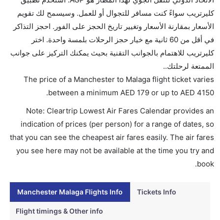
ما متوسط أسعار رحلة الدرجة الاقتصادية من إلى مالقة؟
كليرتريب سواءً كنت مسافر للتجوال أو للعمل. وسيسمح لك تقويم
تتراوح أسعار رحلة الدرجة الاقتصادية من AED 179 إلى
الأسعار بمقارنة الأسعار وتغيير تاريخ الحجز على الفور. احجز التذاكر
AED 4150. الخطوط الجوية البريطانية, , ايزي جيت, شانيل
في أقل من 60 ثانية مع خيار حجز الرحلات بلمسة واحدة. اختر
إكسبرس, رايان اير, and الخطوط الجوية الجيبوتية يوفرون
كليرتريب للاهتمام بالجوانب التقنية بحيث يمكنك التركيز على جوانب
تذاكر في هذا النطاق من الأسعار.
الممتعة لرحلتك..
هل اختيار إنجاز إجراءات السفر عبر الإنترنت متاح في رحلة
The price of a Manchester to Malaga flight ticket varies
إلى مالقة؟
.
between a minimum
AED
179
or up to AED
4150
نعم، يتاح للمسافر خيار إنجاز إجراءات السفر في الرحلة من
Note: Cleartrip Lowest Air Fares Calendar provides an
إلى مالقة عبر الإنترنت أو في المطار.
indication of prices (per person) for a range of dates, so
هل يمكنني حجز فنادق متوسطة التكلفة بالقرب من مطار
that you can see the cheapest air fares easily. The air fares
مالقة عبر الإنترنت؟
you see here may not be available at the time you try and
نعم، يمكن حجز فنادق متوسطة التكلفة بالقرب من المطار
book.
عبر اختيار فنادق كليرتريب.
Manchester Malaga Flights Info
Tickets Info
هل يتيح مالقة مطار إمكانية تغيير الحفاض للأطفال؟
نعم، يتيح مطار مالقة المطور حديثا هذه الإمكانية للأطفال و
Flight timings & Other info