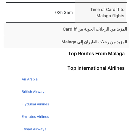
Time of Cardiff to
02h 35m
Malaga flights
المزيد من الرحلات الجوية من Cardiff
Cardiff Edinburgh Flights
المزيد من رحلات الطيران إلى Malaga
Cardiff Dublin Flights
Manchester Malaga Flights
Top Routes From Malaga
Cardiff Alicante Flights
Dublin Malaga Flights
Top International Airlines
Cardiff Amsterdam Flights
Birmingham Malaga Flights
Cardiff Glasgow Flights
Air Arabia
Glasgow Malaga Flights
Cardiff Paris Flights
Bristol Malaga Flights
British Airways
Cardiff London Flights
Leeds Malaga Flights
Flydubai Airlines
Cardiff Newcastle Flights
Edinburgh Malaga Flights
Emirates Airlines
Cardiff Rome Flights
Belfast Malaga Flights
Cardiff Lanzarote Flights
Etihad Airways
Newcastle Malaga Flights