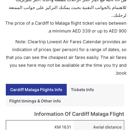
تذاكر في هذا النطاق من الأسعار.
للاهتمام بالجوانب التقنية بحيث يمكنك التركيز على جوانب الممتعة
هل اختيار إنجاز إجراءات السفر عبر الإنترنت متاح في رحلة
لرحلتك..
إلى مالقة؟
The price of a Cardiff to Malaga flight ticket varies between
نعم، يتاح للمسافر خيار إنجاز إجراءات السفر في الرحلة من
.
a minimum
AED
339
or up to AED
900
إلى مالقة عبر الإنترنت أو في المطار.
Note: Cleartrip Lowest Air Fares Calendar provides an
هل يمكنني حجز فنادق متوسطة التكلفة بالقرب من مطار
indication of prices (per person) for a range of dates, so
مالقة عبر الإنترنت؟
that you can see the cheapest air fares easily. The air fares
نعم، يمكن حجز فنادق متوسطة التكلفة بالقرب من المطار
you see here may not be available at the time you try and
عبر اختيار فنادق كليرتريب.
book.
هل يتيح مالقة مطار إمكانية تغيير الحفاض للأطفال؟
Cardiff Malaga Flights Info
Tickets Info
نعم، يتيح مطار مالقة المطور حديثا هذه الإمكانية للأطفال و
الرضع.
Flight timings & Other info
Information Of Cardiff Malaga Flight
1631 KM
Aerial distance