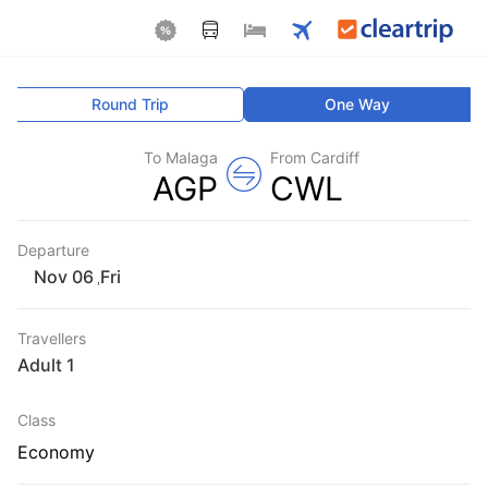
Round Trip
One Way
To Malaga
From Cardiff
AGP
CWL
Departure
Fri
,
Travellers
1 Adult
Class
Economy