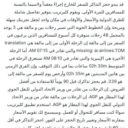
قد يبدو حجز التذاكر للسفر للخارج إجراءً معقداً ولاسيما بالنسبة
مباشرة من إلىمالقة مما تستغرقه الخطوط الجوية الأخرى؟
للمسافرين للمرة الأولى. ويقوم كليرتريب بتوفير تفاصيل شاملة
نعم. توفر كل من Vueling Airlines أسرع رحلات الطيران
للطرق الدولية والأسعار والأوقات في مكان واحد لجعل تجربتك سهلة
على هذا الطريق،
ومريحة وإن الخطوط الجوية التي تسير رحلات بين و مالقة هي 3 يوجد
هل توفر شركات الطيران مساحة إضافية للنوم؟
بالمجمل 48 رحلات متوفرة كل أسبوع للمسافرين الذين يرغبون في
كثير من خطوط طيران درجة رجال الأعمال توفر مساحة
السفر من إلى مالقة إن الرحلة الأولى من إلى مالقة هي translation
إضافية للنوم.
missing: ar.airlines.TOM والتي تغادر في 07:15 AM. أما الرحلة
هل يمكنني حمل طعامي الخاص؟
الأخيرة هي الإيبيرية والتي تغادر في 08:10 AM تستغرق الرحلة في
نعم، يمكنك حمل طعامك الخاص، و لكن يجب أن يكون معبئا
المتوسط 02h 30m ساعات بما في ذلك التوقف. وإن الفرق الزمني
بشكل جيد.
بين هاتين المدينتين هو 02h 35m وأرخص يوم للسفر من مالقة إلى
هو 339. قم بحجز تذاكرك قبل 90 يوماً للاستفادة من أفضل
هل سيقدم لي الكحول على متن رحلة من إلى مالقة؟
العروض. إن الرحلات من تغادر من ورمز الاتحاد الدولي للنقل الجوي
لا تقدم شركة الطيران الكحول على متن رحلة داخلية. يتم
لهذا المطار هو AGP. إن الرحلات من مالقة تغادر من ورمز الاتحاد
تقديم الكحول على متن الرحلات الدولية فقط.
الدولي للنقل الجوي لهذا المطار هو AGP. استخدم تطبيق كليرتريب
ما متوسط أسعار رحلة الدرجة الاقتصادية من إلى مالقة؟
سواءً كنت مسافر للتجوال أو للعمل. وسيسمح لك تقويم الأسعار
تتراوح أسعار رحلة الدرجة الاقتصادية من AED 339 إلى
بمقارنة الأسعار وتغيير تاريخ الحجز على الفور. احجز التذاكر في أقل
AED 900. , خطوط فويلينغ الجوية, and الإيبيرية يوفرون
من 60 ثانية مع خيار حجز الرحلات بلمسة واحدة. اختر كليرتريب