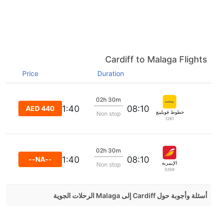
Cardiff to Malaga Flights
Price
Duration
02h 30m
11:40
08:10
AED 440
خطوط فويلينغ الجوية
Non stop
1261
02h 30m
11:40
08:10
--NA--
الإيبيرية
Non stop
5359
أسئلة وأجوبة حول Cardiff إلى Malaga الرحلات الجوية
هل صحيح أن Vueling Airlines تستغرق وقتا أقل في رحلة