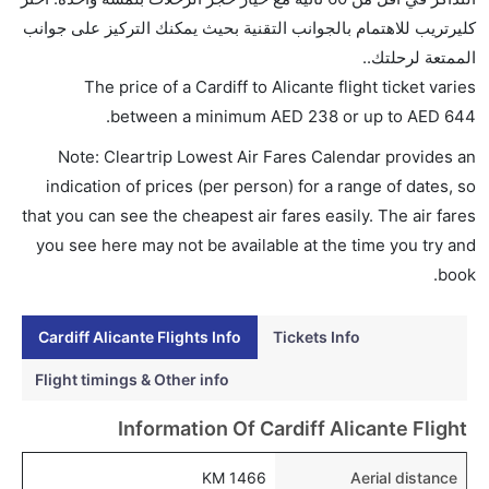
AED 644. , خطوط فويلينغ الجوية, and الإيبيرية يوفرون
كليرتريب للاهتمام بالجوانب التقنية بحيث يمكنك التركيز على جوانب
تذاكر في هذا النطاق من الأسعار.
الممتعة لرحلتك..
هل اختيار إنجاز إجراءات السفر عبر الإنترنت متاح في رحلة
The price of a Cardiff to Alicante flight ticket varies
إلى أليكانتي؟
.
between a minimum
AED
238
or up to AED
644
نعم، يتاح للمسافر خيار إنجاز إجراءات السفر في الرحلة من
Note: Cleartrip Lowest Air Fares Calendar provides an
إلى أليكانتي عبر الإنترنت أو في المطار.
indication of prices (per person) for a range of dates, so
هل يمكنني حجز فنادق متوسطة التكلفة بالقرب من مطار
that you can see the cheapest air fares easily. The air fares
أليكانتي عبر الإنترنت؟
you see here may not be available at the time you try and
نعم، يمكن حجز فنادق متوسطة التكلفة بالقرب من المطار
book.
عبر اختيار فنادق كليرتريب.
Cardiff Alicante Flights Info
Tickets Info
هل يتيح أليكانتي مطار إمكانية تغيير الحفاض للأطفال؟
نعم، يتيح مطار أليكانتي المطور حديثا هذه الإمكانية
Flight timings & Other info
للأطفال و الرضع.
Information Of Cardiff Alicante Flight
1466 KM
Aerial distance