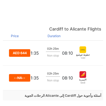
Cardiff to Alicante Flights
Price
Duration
02h 25m
11:35
08:10
AED 644
خطوط فويلينغ الجوية
Non stop
1240
02h 25m
11:35
08:10
--NA--
الإيبيرية
Non stop
5839
أسئلة وأجوبة حول Cardiff إلى Alicante الرحلات الجوية
هل صحيح أن KLM Royal Dutch تستغرق وقتا أقل في