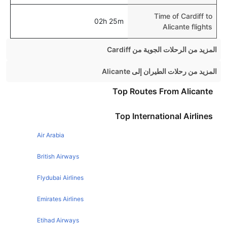
Time of Cardiff to
02h 25m
Alicante flights
المزيد من الرحلات الجوية من Cardiff
Cardiff Edinburgh Flights
المزيد من رحلات الطيران إلى Alicante
Cardiff Dublin Flights
Manchester Alicante Flights
Top Routes From Alicante
Cardiff Amsterdam Flights
Glasgow Alicante Flights
Top International Airlines
Cardiff Malaga Flights
Birmingham Alicante Flights
Cardiff Glasgow Flights
Air Arabia
Edinburgh Alicante Flights
Cardiff Paris Flights
Dublin Alicante Flights
British Airways
Cardiff London Flights
Liverpool Alicante Flights
Flydubai Airlines
Cardiff Newcastle Flights
Leeds Alicante Flights
Emirates Airlines
Cardiff Rome Flights
Southampton Alicante Flights
Cardiff Lanzarote Flights
Etihad Airways
Cork Alicante Flights