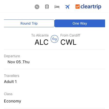
Round Trip
One Way
To Alicante
From Cardiff
ALC
CWL
Departure
Thu
,
Travellers
1 Adult
Class
Economy