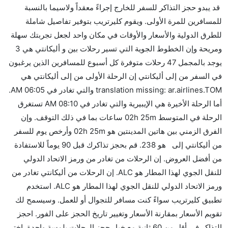
قد يبدو حجز التذاكر للسفر للخارج إجراءً معقداً ولاسيما بالنسبة
رحلة مباشرة من إلىأليكانتي مما تستغرقه الخطوط الجوية
للمسافرين للمرة الأولى. ويقوم كليرتريب بتوفير تفاصيل شاملة
الأخرى؟
للطرق الدولية والأسعار والأوقات في مكان واحد لجعل تجربتك سهلة
نعم. توفر كل من KLM Royal Dutch أسرع رحلات الطيران
ومريحة وإن الخطوط الجوية التي تسير رحلات بين و أليكانتي هي 3
على هذا الطريق،
يوجد بالمجمل 47 رحلات متوفرة كل أسبوع للمسافرين الذين يرغبون
هل توفر شركات الطيران مساحة إضافية للنوم؟
في السفر من إلى أليكانتي إن الرحلة الأولى من إلى أليكانتي هي
كثير من خطوط طيران درجة رجال الأعمال توفر مساحة
translation missing: ar.airlines.TOM والتي تغادر في 06:05 AM.
إضافية للنوم.
أما الرحلة الأخيرة هي الإيبيرية والتي تغادر في 08:10 AM تستغرق
هل يمكنني حمل طعامي الخاص؟
الرحلة في المتوسط 02h 25m ساعات بما في ذلك التوقف. وإن
نعم، يمكنك حمل طعامك الخاص، و لكن يجب أن يكون معبئا
الفرق الزمني بين هاتين المدينتين هو 02h 25m وأرخص يوم للسفر
بشكل جيد.
من أليكانتي إلى هو 238. قم بحجز تذاكرك قبل 90 يوماً للاستفادة
من أفضل العروض. إن الرحلات من تغادر من ورمز الاتحاد الدولي
هل سيقدم لي الكحول على متن رحلة من إلى أليكانتي؟
للنقل الجوي لهذا المطار هو ALC. إن الرحلات من أليكانتي تغادر من
لا تقدم شركة الطيران الكحول على متن رحلة داخلية. يتم
ورمز الاتحاد الدولي للنقل الجوي لهذا المطار هو ALC. استخدم
تقديم الكحول على متن الرحلات الدولية فقط.
تطبيق كليرتريب سواءً كنت مسافر للتجوال أو للعمل. وسيسمح لك
ما متوسط أسعار رحلة الدرجة الاقتصادية من إلى أليكانتي؟
تقويم الأسعار بمقارنة الأسعار وتغيير تاريخ الحجز على الفور. احجز
تتراوح أسعار رحلة الدرجة الاقتصادية من AED 238 إلى
التذاكر في أقل من 60 ثانية مع خيار حجز الرحلات بلمسة واحدة. اختر