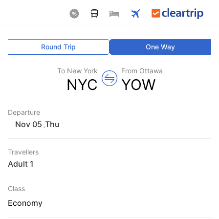
Round Trip
One Way
To New York
From Ottawa
NYC
YOW
Departure
Thu
,
Travellers
1 Adult
Class
Economy