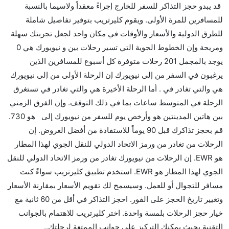
قد يبدو حجز التذاكر للسفر للخارج إجراءً معقداً ولاسيما بالنسبة
مباشرة من إلىنيويورك مما تستغرقه الخطوط الجوية
للمسافرين للمرة الأولى. ويقوم كليرتريب بتوفير تفاصيل شاملة
الأخرى؟
للطرق الدولية والأسعار والأوقات في مكان واحد لجعل تجربتك سهلة
نعم. توفر كل من Air Canada أسرع رحلات الطيران على
ومريحة وإن الخطوط الجوية التي تسير رحلات بين و نيويورك هي 0
هذا الطريق،
يوجد بالمجمل 201 رحلات متوفرة كل أسبوع للمسافرين الذين
هل توفر شركات الطيران مساحة إضافية للنوم؟
يرغبون في السفر من إلى نيويورك إن الرحلة الأولى من إلى نيويورك
كثير من خطوط طيران درجة رجال الأعمال توفر مساحة
هي والتي تغادر في . أما الرحلة الأخيرة هي والتي تغادر في تستغرق
إضافية للنوم.
الرحلة في المتوسط ساعات بما في ذلك التوقف. وإن الفرق الزمني
هل يمكنني حمل طعامي الخاص؟
بين هاتين المدينتين هو وأرخص يوم للسفر من نيويورك إلى هو 730.
نعم، يمكنك حمل طعامك الخاص، و لكن يجب أن يكون معبئا
قم بحجز تذاكرك قبل 90 يوماً للاستفادة من أفضل العروض. إن
بشكل جيد.
الرحلات من تغادر من ورمز الاتحاد الدولي للنقل الجوي لهذا المطار
هو EWR. إن الرحلات من نيويورك تغادر من ورمز الاتحاد الدولي للنقل
هل سيقدم لي الكحول على متن رحلة من إلى نيويورك؟
الجوي لهذا المطار هو EWR. استخدم تطبيق كليرتريب سواءً كنت
لا تقدم شركة الطيران الكحول على متن رحلة داخلية. يتم
مسافر للتجوال أو للعمل. وسيسمح لك تقويم الأسعار بمقارنة الأسعار
تقديم الكحول على متن الرحلات الدولية فقط.
وتغيير تاريخ الحجز على الفور. احجز التذاكر في أقل من 60 ثانية مع
ما متوسط أسعار رحلة الدرجة الاقتصادية من إلى نيويورك؟
خيار حجز الرحلات بلمسة واحدة. اختر كليرتريب للاهتمام بالجوانب
تتراوح أسعار رحلة الدرجة الاقتصادية من AED 730 إلى
التقنية بحيث يمكنك التركيز على جوانب الممتعة لرحلتك..