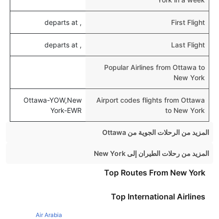
, departs at
First Flight
, departs at
Last Flight
Popular Airlines from Ottawa to
New York
Ottawa-YOW,New
Airport codes flights from Ottawa
York-EWR
to New York
المزيد من الرحلات الجوية من Ottawa
Ottawa Toronto Flights
المزيد من رحلات الطيران إلى New York
Ottawa Vancouver Flights
Dublin New York Flights
Top Routes From New York
Ottawa Montreal Flights
Toronto New York Flights
Top International Airlines
Ottawa Calgary Flights
Manchester New York Flights
Ottawa London Flights
Air Arabia
Manchester New York Flights