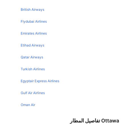
Ottawa London Flights
Chicago New York Flights
British Airways
Ottawa Orlando Flights
Boston New York Flights
Flydubai Airlines
Ottawa Winnipeg Flights
San Francisco New York Flights
Emirates Airlines
Ottawa Halifax Flights
Miami New York Flights
Etihad Airways
Los Angeles New York Flights
Atlanta New York Flights
Qatar Airways
Edinburgh New York Flights
Turkish Airlines
Orlando New York Flights
Egyptair Express Airlines
Washington New York Flights
Glasgow New York Flights
Gulf Air Airlines
Houston New York Flights
Oman Air
Birmingham New York Flights
Ottawa تفاصيل المطار
Sydney New York Flights