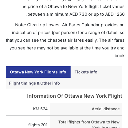
AED 1260. يوفرون تذاكر في هذا النطاق من الأسعار.
The price of a Ottawa to New York flight ticket varies
هل اختيار إنجاز إجراءات السفر عبر الإنترنت متاح في رحلة
.
between a minimum
AED
730
or up to AED
1260
إلى نيويورك؟
Note: Cleartrip Lowest Air Fares Calendar provides an
نعم، يتاح للمسافر خيار إنجاز إجراءات السفر في الرحلة من
indication of prices (per person) for a range of dates, so
إلى نيويورك عبر الإنترنت أو في المطار.
that you can see the cheapest air fares easily. The air fares
هل يمكنني حجز فنادق متوسطة التكلفة بالقرب من مطار
you see here may not be available at the time you try and
نيويورك عبر الإنترنت؟
book.
نعم، يمكن حجز فنادق متوسطة التكلفة بالقرب من المطار
عبر اختيار فنادق كليرتريب.
Ottawa New York Flights Info
Tickets Info
هل يتيح نيويورك مطار إمكانية تغيير الحفاض للأطفال؟
Flight timings & Other info
نعم، يتيح مطار نيويورك المطور حديثا هذه الإمكانية
Information Of Ottawa New York Flight
للأطفال و الرضع.
524 KM
Aerial distance
Total flights from Ottawa to New
201 flights
York in a week