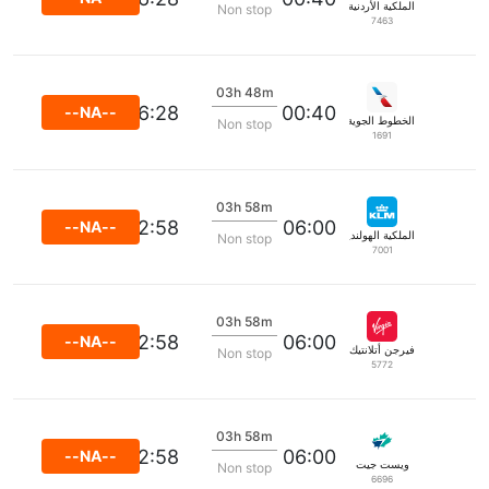
الملكية الأردنية
Non stop
7463
03h 48m
06:28
00:40
--NA--
الخطوط الجوية الأمريكية
Non stop
1691
03h 58m
12:58
06:00
--NA--
الملكية الهولندية كي إل إم
Non stop
7001
03h 58m
12:58
06:00
--NA--
فيرجن أتلانتيك
Non stop
5772
03h 58m
12:58
06:00
--NA--
ويست جيت
Non stop
6696