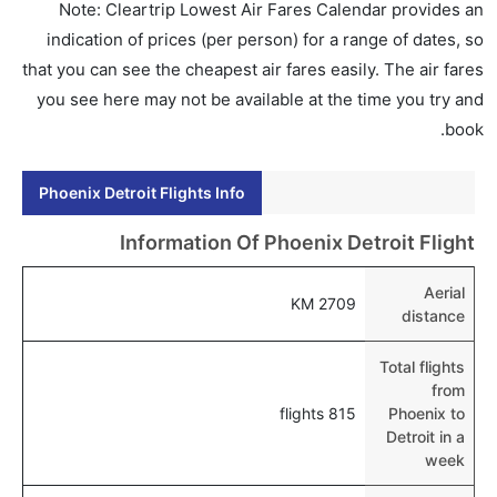
Note: Cleartrip Lowest Air Fares Calendar provides an
هل اختيار إنجاز إجراءات السفر عبر الإنترنت متاح في رحلة
indication of prices (per person) for a range of dates, so
إلى ديترويت؟
that you can see the cheapest air fares easily. The air fares
نعم، يتاح للمسافر خيار إنجاز إجراءات السفر في الرحلة من
you see here may not be available at the time you try and
إلى ديترويت عبر الإنترنت أو في المطار.
book.
هل يمكنني حجز فنادق متوسطة التكلفة بالقرب من مطار
Phoenix Detroit Flights Info
ديترويت عبر الإنترنت؟
نعم، يمكن حجز فنادق متوسطة التكلفة بالقرب من المطار
Information Of Phoenix Detroit Flight
عبر اختيار فنادق كليرتريب.
Aerial
هل يتيح ديترويت مطار إمكانية تغيير الحفاض للأطفال؟
2709 KM
distance
نعم، يتيح مطار ديترويت المطور حديثا هذه الإمكانية
للأطفال و الرضع.
Total flights
from
815 flights
Phoenix to
Detroit in a
week