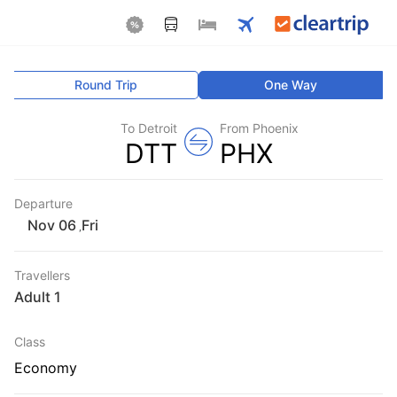
Round Trip
One Way
To Detroit
From Phoenix
DTT
PHX
Departure
Fri
,
Travellers
1 Adult
Class
Economy