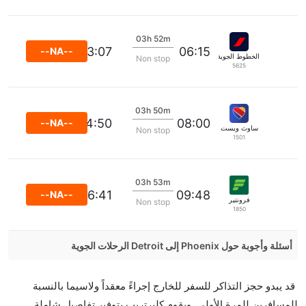
03h 52m
13:07
06:15
--NA--
الخطوط الجوية الفرنسية
Non stop
5625
03h 50m
14:50
08:00
--NA--
ساوث ويست
Non stop
1501
03h 53m
16:41
09:48
--NA--
فرونتير
Non stop
1850
أسئلة وأجوبة حول Phoenix إلى Detroit الرحلات الجوية
هل صحيح أن تستغرق وقتا أقل في رحلة مباشرة من
قد يبدو حجز التذاكر للسفر للخارج إجراءً معقداً ولاسيما بالنسبة
إلىديترويت مما تستغرقه الخطوط الجوية الأخرى؟
للمسافرين للمرة الأولى. ويقوم كليرتريب بتوفير تفاصيل شاملة