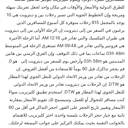
نعم. توفر كل من أسرع رحلات الطيران على هذا الطريق،
للطرق الدولية والأسعار والأوقات في مكان واحد لجعل تجربتك سهلة
هل توفر شركات الطيران مساحة إضافية للنوم؟
ومريحة وإن الخطوط الجوية التي تسير رحلات بين و ديترويت هي 10
كثير من خطوط طيران درجة رجال الأعمال توفر مساحة
يوجد بالمجمل 815 رحلات متوفرة كل أسبوع للمسافرين الذين
إضافية للنوم.
يرغبون في السفر من إلى ديترويت إن الرحلة الأولى من إلى ديترويت
هل يمكنني حمل طعامي الخاص؟
هي طيران المكسيك والتي تغادر في 12:16 AM. أما الرحلة الأخيرة
نعم، يمكنك حمل طعامك الخاص، و لكن يجب أن يكون معبئا
هي فرونتير والتي تغادر في 09:48 AM تستغرق الرحلة في المتوسط
بشكل جيد.
03h 48m ساعات بما في ذلك التوقف. وإن الفرق الزمني بين هاتين
المدينتين هو 03h 58m وأرخص يوم للسفر من ديترويت إلى هو 0.
هل سيقدم لي الكحول على متن رحلة من إلى ديترويت؟
قم بحجز تذاكرك قبل 90 يوماً للاستفادة من أفضل العروض. إن
لا تقدم شركة الطيران الكحول على متن رحلة داخلية. يتم
الرحلات من تغادر من ورمز الاتحاد الدولي للنقل الجوي لهذا المطار
تقديم الكحول على متن الرحلات الدولية فقط.
هو DTW. إن الرحلات من ديترويت تغادر من ورمز الاتحاد الدولي
ما متوسط أسعار رحلة الدرجة الاقتصادية من إلى ديترويت؟
للنقل الجوي لهذا المطار هو DTW. استخدم تطبيق كليرتريب سواءً
تتراوح أسعار رحلة الدرجة الاقتصادية من AED 0 إلى AED
كنت مسافر للتجوال أو للعمل. وسيسمح لك تقويم الأسعار بمقارنة
0. طيران المكسيك, دلتا, الملكية الأردنية, الخطوط الجوية
الأسعار وتغيير تاريخ الحجز على الفور. احجز التذاكر في أقل من 60
الأمريكية, الملكية الهولندية كي إل إم, فيرجن أتلانتيك,
ثانية مع خيار حجز الرحلات بلمسة واحدة. اختر كليرتريب للاهتمام
ويست جيت, الخطوط الجوية الفرنسية, ساوث ويست, and
بالجوانب التقنية بحيث يمكنك التركيز على جوانب الممتعة لرحلتك..
فرونتير يوفرون تذاكر في هذا النطاق من الأسعار.