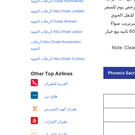
Dubai Kathmandu الرحلات الجوية
أرخص يوم للسفر
Abu Dhabi Jeddah الرحلات الجوية
الدولي للنقل الجوي
Dubai Amman الرحلات الجوية
 الجوي لهذا المطار هو SMF. استخدم تطبيق كليرتريب سواءً
كنت مسافر للتجوال أو للعمل. وسيسمح لك تقويم الأسعار بمقارنة الأسعار وتغيير تاريخ الحجز على الفور. احجز التذاكر في أقل من 60 ثانية مع خيار
Abu Dhabi Jaipur الرحلات الجوية
Abu Dhabi Amsterdam الرحلات
Note: Clear
الجوية
Abu Dhabi Sydney الرحلات الجوية
Phoenix Sacr
Other Top Airlines
العربية للطيران
فلاي دبي
طيران الهند إكسبرس
طيران الإمارات
الاتحاد للطيران