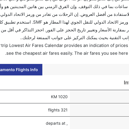
ساعات بما في ذلك التوقف. وإن الفرق الزمني بين هاتين المدينتين هو و
و إلى هو 0. قم بحجز تذاكرك قبل 90 يوماً للاستفادة من أفضل العروض. إن الرحلات من تغادر من ورمز الاتحاد 
لهذا المطار هو SMF. إن الرحلات من سكرامنتو تغادر من ورمز الاتحاد الدولي للنقل
انب التقنية بحيث يمكنك التركيز على جوانب الممتعة لرحلتك..
trip Lowest Air Fares Calendar provides an indication of prices 
see the cheapest air fares easily. The air fares you see here
amento Flights Info
I
1020 KM
321 flights
, departs at