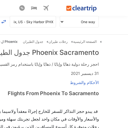
الصفحة الرئيسية
رحلات طيران
جدول الطيران
Phoenix ل Sacramento طيران
Phoenix Sacramento جدول الطيران
احجز رحلة دولية ذهابًا وإيابًا / ذهابًا وإيابًا باستخدام رمز القسيمة FLIGHTS واحصل على استرداد نقدي فوري يصل إلى 700
31 ديسمبر 2021
الأحكام والشروط
Flights From Phoenix To Sacramento
قد يبدو حجز التذاكر للسفر للخارج إجراءً معقداً ولاسيما
رحلات متوفرة كل أسبوع للمسافرين الذين يرغبون في السف