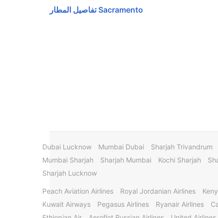
Sacramento تفاصيل المطار
Dubai Lucknow
Mumbai Dubai
Sharjah Trivandrum
Mumbai Sharjah
Sharjah Mumbai
Kochi Sharjah
Sha
Sharjah Lucknow
Peach Aviation Airlines
Royal Jordanian Airlines
Keny
Kuwait Airways
Pegasus Airlines
Ryanair Airlines
Ca
Ethiopian Air
Aeroflot Russian Airlines
United Airlines