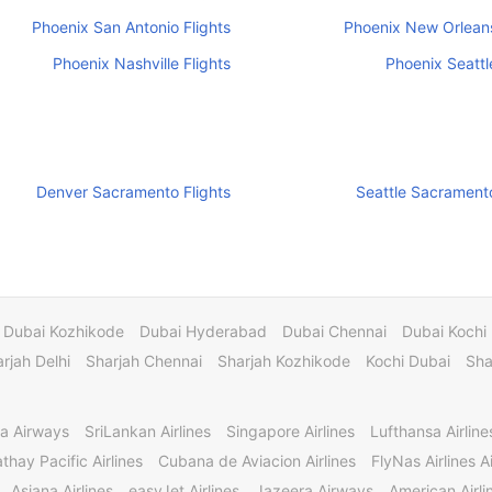
Phoenix San Antonio Flights
Phoenix New Orleans
Phoenix Nashville Flights
Phoenix Seattle
Denver Sacramento Flights
Seattle Sacramento
Dubai Kozhikode
Dubai Hyderabad
Dubai Chennai
Dubai Kochi
rjah Delhi
Sharjah Chennai
Sharjah Kozhikode
Kochi Dubai
Sha
a Airways
SriLankan Airlines
Singapore Airlines
Lufthansa Airline
thay Pacific Airlines
Cubana de Aviacion Airlines
FlyNas Airlines Ai
Asiana Airlines
easyJet Airlines
Jazeera Airways
American Airli