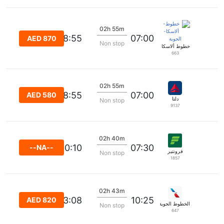
02h 55m
08:55
07:00
AED 870
Non stop
خطوط ألاسكا الجوية
663
02h 55m
08:55
07:00
AED 580
دلتا
Non stop
9137
02h 40m
10:10
07:30
--NA--
فرونتير
Non stop
1857
02h 43m
13:08
10:25
AED 820
الخطوط الجوية الأمريكية
Non stop
647