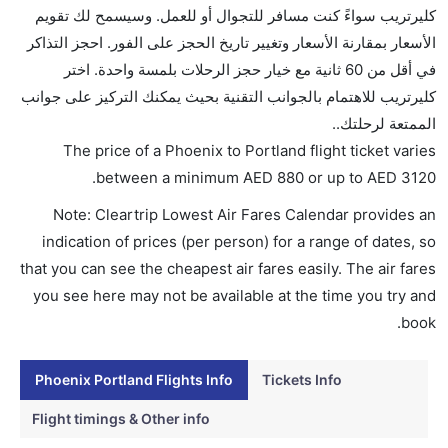
ما متوسط أسعار رحلة الدرجة الاقتصادية من إلى بورتلاند؟
كليرتريب سواءً كنت مسافر للتجوال أو للعمل. وسيسمح لك تقويم
تتراوح أسعار رحلة الدرجة الاقتصادية من AED 880 إلى
الأسعار بمقارنة الأسعار وتغيير تاريخ الحجز على الفور. احجز التذاكر
AED 3120. ساوث ويست, خطوط ألاسكا الجوية, دلتا,
في أقل من 60 ثانية مع خيار حجز الرحلات بلمسة واحدة. اختر
فرونتير, and الخطوط الجوية الأمريكية يوفرون تذاكر في
كليرتريب للاهتمام بالجوانب التقنية بحيث يمكنك التركيز على جوانب
هذا النطاق من الأسعار.
الممتعة لرحلتك..
هل اختيار إنجاز إجراءات السفر عبر الإنترنت متاح في رحلة
The price of a Phoenix to Portland flight ticket varies
إلى بورتلاند؟
.
between a minimum
AED
880
or up to AED
3120
نعم، يتاح للمسافر خيار إنجاز إجراءات السفر في الرحلة من
Note: Cleartrip Lowest Air Fares Calendar provides an
إلى بورتلاند عبر الإنترنت أو في المطار.
indication of prices (per person) for a range of dates, so
هل يمكنني حجز فنادق متوسطة التكلفة بالقرب من مطار
that you can see the cheapest air fares easily. The air fares
بورتلاند عبر الإنترنت؟
you see here may not be available at the time you try and
نعم، يمكن حجز فنادق متوسطة التكلفة بالقرب من المطار
book.
عبر اختيار فنادق كليرتريب.
Phoenix Portland Flights Info
Tickets Info
هل يتيح بورتلاند مطار إمكانية تغيير الحفاض للأطفال؟
نعم، يتيح مطار بورتلاند المطور حديثا هذه الإمكانية للأطفال
Flight timings & Other info
و الرضع.