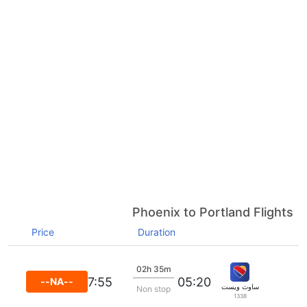
Phoenix to Portland Flights
Price
Duration
02h 35m
07:55
05:20
--NA--
ساوث ويست
Non stop
1338