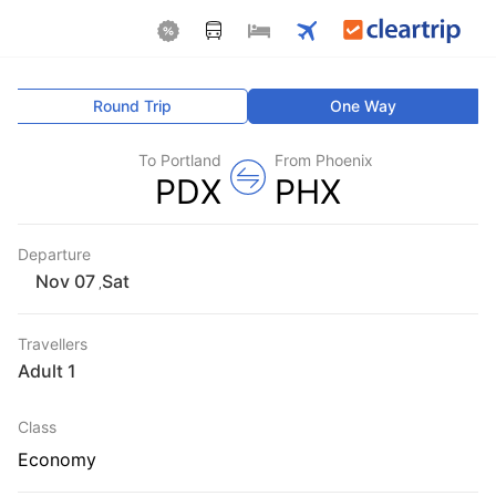
Round Trip
One Way
To Portland
From Phoenix
PDX
PHX
Departure
Sat
,
Travellers
1 Adult
Class
Economy