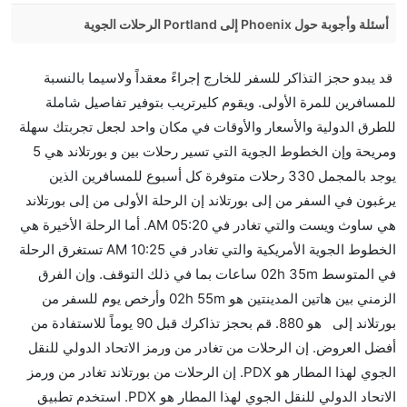
أسئلة وأجوبة حول Phoenix إلى Portland الرحلات الجوية
هل صحيح أن Delta تستغرق وقتا أقل في رحلة مباشرة من
قد يبدو حجز التذاكر للسفر للخارج إجراءً معقداً ولاسيما بالنسبة
إلىبورتلاند مما تستغرقه الخطوط الجوية الأخرى؟
للمسافرين للمرة الأولى. ويقوم كليرتريب بتوفير تفاصيل شاملة
نعم. توفر كل من Delta أسرع رحلات الطيران على هذا
للطرق الدولية والأسعار والأوقات في مكان واحد لجعل تجربتك سهلة
الطريق،
ومريحة وإن الخطوط الجوية التي تسير رحلات بين و بورتلاند هي 5
هل توفر شركات الطيران مساحة إضافية للنوم؟
يوجد بالمجمل 330 رحلات متوفرة كل أسبوع للمسافرين الذين
كثير من خطوط طيران درجة رجال الأعمال توفر مساحة
يرغبون في السفر من إلى بورتلاند إن الرحلة الأولى من إلى بورتلاند
إضافية للنوم.
هي ساوث ويست والتي تغادر في 05:20 AM. أما الرحلة الأخيرة هي
هل يمكنني حمل طعامي الخاص؟
الخطوط الجوية الأمريكية والتي تغادر في 10:25 AM تستغرق الرحلة
نعم، يمكنك حمل طعامك الخاص، و لكن يجب أن يكون معبئا
في المتوسط 02h 35m ساعات بما في ذلك التوقف. وإن الفرق
بشكل جيد.
الزمني بين هاتين المدينتين هو 02h 55m وأرخص يوم للسفر من
بورتلاند إلى هو 880. قم بحجز تذاكرك قبل 90 يوماً للاستفادة من
هل سيقدم لي الكحول على متن رحلة من إلى بورتلاند؟
أفضل العروض. إن الرحلات من تغادر من ورمز الاتحاد الدولي للنقل
لا تقدم شركة الطيران الكحول على متن رحلة داخلية. يتم
الجوي لهذا المطار هو PDX. إن الرحلات من بورتلاند تغادر من ورمز
تقديم الكحول على متن الرحلات الدولية فقط.
الاتحاد الدولي للنقل الجوي لهذا المطار هو PDX. استخدم تطبيق