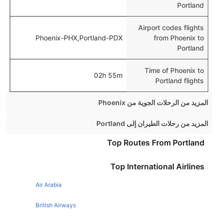
Portland
Airport codes flights
Phoenix-PHX,Portland-PDX
from Phoenix to
Portland
Time of Phoenix to
02h 55m
Portland flights
المزيد من الرحلات الجوية من Phoenix
Phoenix Chicago Flights
المزيد من رحلات الطيران إلى Portland
Phoenix Denver Flights
Seattle Portland Flights
Top Routes From Portland
Phoenix San Diego Flights
San Diego Portland Flights
Top International Airlines
Phoenix Las vegas Flights
Denver Portland Flights
Phoenix San Francisco Flights
Air Arabia
Chicago Portland Flights
Phoenix New York Flights
San Francisco Portland Flights
British Airways
Phoenix Boston Flights