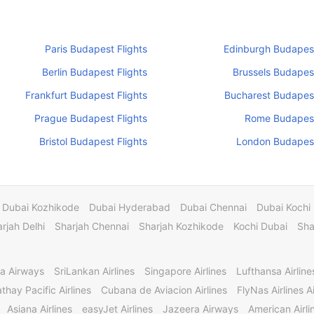
Paris Budapest Flights
Edinburgh Budapest
Berlin Budapest Flights
Brussels Budapest
Frankfurt Budapest Flights
Bucharest Budapest
Prague Budapest Flights
Rome Budapest
Bristol Budapest Flights
London Budapest
Dubai Kozhikode
Dubai Hyderabad
Dubai Chennai
Dubai Kochi
rjah Delhi
Sharjah Chennai
Sharjah Kozhikode
Kochi Dubai
Sha
a Airways
SriLankan Airlines
Singapore Airlines
Lufthansa Airline
thay Pacific Airlines
Cubana de Aviacion Airlines
FlyNas Airlines Ai
Asiana Airlines
easyJet Airlines
Jazeera Airways
American Airli