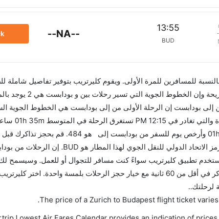
13:55
--NA--
ck
BUD
 بالنسبة للمسافرين للمرة الأولى. ويقوم كليرتريب بتوفير تفاصيل شاملة لل
إلى بودابست إن الرحلة الأولى من إلى بودابست هي الخطوط الجوية الس
والتي تغادر في 07:15 AM. أما ال
للاستفادة من أفضل العروض. إن الرحلات من تغادر من ورمز الاتحاد الدولي للنقل الجو
 الاتحاد الدولي للنقل الجوي لهذا المطار هو BUD. استخدم تطبيق كليرتريب سواءً كنت مسافر للتجوال أو للعمل. وس
بمقارنة الأسعار وتغيير تاريخ الحجز على الفور. احجز التذاكر في أقل من 60 ثانية مع خيار حجز الرحلات بلمسة واحدة. اختر
 لرحلتك..
.
The price of a Zurich to Budapest flight ticket var
trip Lowest Air Fares Calendar provides an indication of prices 