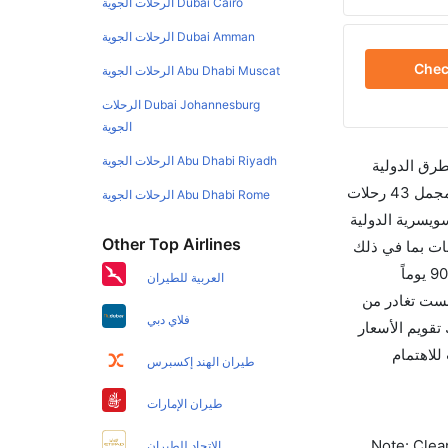
Dubai Cairo الرحلات الجوية
Dubai Amman الرحلات الجوية
Che
Abu Dhabi Muscat الرحلات الجوية
Dubai Johannesburg الرحلات
الجوية
Abu Dhabi Riyadh الرحلات الجوية
طرق الدولية
والأسعار والأوقات في مكان واحد لجعل تجربتك سهلة ومريحة وإن الخطوط الجوية التي تسير رحلات بين و بودابست هي 2 يوجد بالمجمل 43 رحلات
Abu Dhabi Rome الرحلات الجوية
ويسرية الدولية
Other Top Airlines
رحلة الأخيرة هي المتحدة والتي تغادر في 12:15 PM تستغرق الرحلة في المتوسط 01h 35m ساعات بما في ذلك
التوقف. وإن الفرق الزمني بين هاتين المدينتين هو 01h 40m وأرخص يوم للسفر من بودابست إلى هو 484. قم بحجز تذاكرك قبل 90 يوماً
العربية للطيران
ي لهذا المطار هو BUD. إن الرحلات من بودابست تغادر من
فلاي دبي
يسمح لك تقويم الأسعار
 كليرتريب للاهتمام
طيران الهند إكسبرس
طيران الإمارات
Note: Clear
الاتحاد للطيران