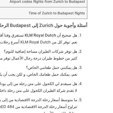
Airport codes flights from Zurich to Budapest
Time of Zurich to Budapest flights
أسئلة وأجوبة حول Zurich إلى Budapest الرحلات الجوية
هل صحيح أن KLM Royal Dutch تستغرق وقتا أقل في رحلة مباشرة من إلىبودابست مما تستغرقه الخطوط الجوية الأخرى؟
نعم. توفر كل من KLM Royal Dutch أسرع رحلات الطيران على هذا الطريق،
هل توفر شركات الطيران مساحة إضافية للنوم؟
كثير من خطوط طيران درجة رجال الأعمال توفر مس
هل يمكنني حمل طعامي الخاص؟
نعم، يمكنك حمل طعامك الخاص، و لكن يجب أن يكو
هل سيقدم لي الكحول على متن رحلة من إلى بود
لا تقدم شركة الطيران الكحول على متن رحلة داخلي
ما متوسط أسعار رحلة الدرجة الاقتصادية من إلى 