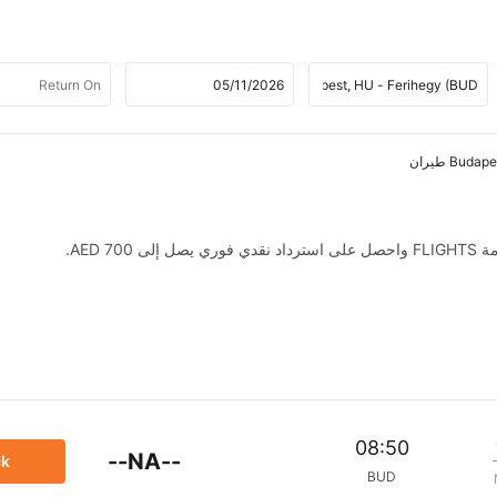
AED .
08:50
--NA--
ck
BUD