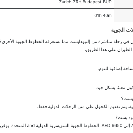
Zurich-ZRH,Budapest-BUD
01h 40m
احة إضافية للنوم.
ن معبئا بشكل جيد.
ابست؟
ة. يتم تقديم الكحول على متن الرحلات الدولية فقط.
بودابست؟
تتراوح أسعار رحلة الدرجة الاقتصادية من AED 484 إلى AED 6650. الخطوط