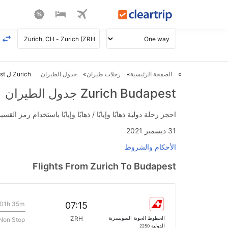
الصفحة الرئيسية
رحلات طيران
جدول الطيران
Zurich ل Budapest طيران
Zurich Budapest جدول الطيران
احجز رحلة دولية ذهابًا وإيابًا / ذهابًا وإيابًا باستخدام رمز القسيمة FLIGHTS واحصل على استرداد نقدي فوري يصل إلى 700
31 ديسمبر 2021
الأحكام والشروط
Flights From Zurich To Budapest
01h 35m
07:15
الخطوط الجوية السويسرية
ZRH
Non Stop
الدولية
2250