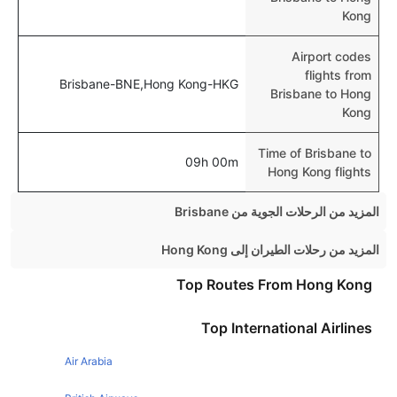
Kong
Airport codes
flights from
Brisbane-BNE,Hong Kong-HKG
Brisbane to Hong
Kong
Time of Brisbane to
09h 00m
Hong Kong flights
المزيد من الرحلات الجوية من Brisbane
Brisbane Melbourne Flights
المزيد من رحلات الطيران إلى Hong Kong
Brisbane Cairns Flights
London Hong Kong Flights
Top Routes From Hong Kong
Brisbane Auckland Flights
Singapore Hong Kong Flights
Top International Airlines
Brisbane Los Angeles Flights
Sydney Hong Kong Flights
Brisbane Perth Flights
Air Arabia
Melbourne Hong Kong Flights
Brisbane Tokyo Flights
Manchester Hong Kong Flights