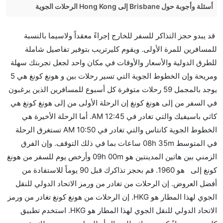
أسئلة وأجوبة حول Brisbane إلى Hong Kong الرحلات الجوية
هل صحيح أن Air Niugini Pty تستغرق وقتا أقل في رحلة
قد يبدو حجز التذاكر للسفر للخارج إجراءً معقداً ولاسيما بالنسبة
مباشرة من إلىهونغ كونغ مما تستغرقه الخطوط الجوية
للمسافرين للمرة الأولى. ويقوم كليرتريب بتوفير تفاصيل شاملة
الأخرى؟
للطرق الدولية والأسعار والأوقات في مكان واحد لجعل تجربتك سهلة
نعم. توفر كل من Air Niugini Pty أسرع رحلات الطيران
ومريحة وإن الخطوط الجوية التي تسير رحلات بين و هونغ كونغ هي 5
على هذا الطريق،
يوجد بالمجمل 59 رحلات متوفرة كل أسبوع للمسافرين الذين يرغبون
هل توفر شركات الطيران مساحة إضافية للنوم؟
في السفر من إلى هونغ كونغ إن الرحلة الأولى من إلى هونغ كونغ هي
كثير من خطوط طيران درجة رجال الأعمال توفر مساحة
كاثي باسيفيك والتي تغادر في 12:45 AM. أما الرحلة الأخيرة هي
إضافية للنوم.
الخطوط الجوية كانتاس والتي تغادر في 10:50 AM تستغرق الرحلة
هل يمكنني حمل طعامي الخاص؟
في المتوسط 08h 35m ساعات بما في ذلك التوقف. وإن الفرق
نعم، يمكنك حمل طعامك الخاص، و لكن يجب أن يكون معبئا
الزمني بين هاتين المدينتين هو 09h 00m وأرخص يوم للسفر من هونغ
بشكل جيد.
كونغ إلى هو 1960. قم بحجز تذاكرك قبل 90 يوماً للاستفادة من
أفضل العروض. إن الرحلات من تغادر من ورمز الاتحاد الدولي للنقل
هل سيقدم لي الكحول على متن رحلة من إلى هونغ كونغ؟
الجوي لهذا المطار هو HKG. إن الرحلات من هونغ كونغ تغادر من ورمز
لا تقدم شركة الطيران الكحول على متن رحلة داخلية. يتم
الاتحاد الدولي للنقل الجوي لهذا المطار هو HKG. استخدم تطبيق
تقديم الكحول على متن الرحلات الدولية فقط.