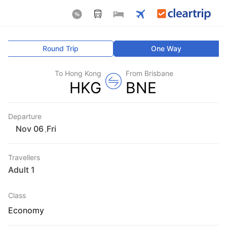
Round Trip
One Way
To Hong Kong
From Brisbane
HKG
BNE
Departure
Fri
,
Travellers
1 Adult
Class
Economy