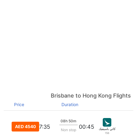
Brisbane to Hong Kong Flights
Price
Duration
08h 50m
07:35
00:45
AED 4540
كاثي باسيفيك
Non stop
156