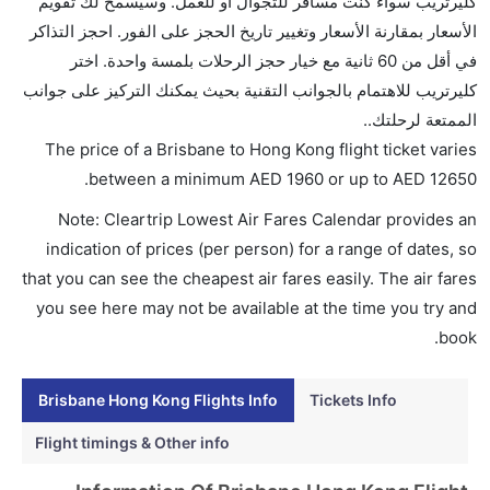
كليرتريب سواءً كنت مسافر للتجوال أو للعمل. وسيسمح لك تقويم
ما متوسط أسعار رحلة الدرجة الاقتصادية من إلى هونغ
الأسعار بمقارنة الأسعار وتغيير تاريخ الحجز على الفور. احجز التذاكر
كونغ؟
في أقل من 60 ثانية مع خيار حجز الرحلات بلمسة واحدة. اختر
تتراوح أسعار رحلة الدرجة الاقتصادية من AED 1960 إلى
كليرتريب للاهتمام بالجوانب التقنية بحيث يمكنك التركيز على جوانب
AED 12650. كاثي باسيفيك, الخطوط الجوية اليابانية,
الممتعة لرحلتك..
الخطوط الجوية البريطانية, فين إير, and الخطوط الجوية
The price of a Brisbane to Hong Kong flight ticket varies
كانتاس يوفرون تذاكر في هذا النطاق من الأسعار.
.
between a minimum
AED
1960
or up to AED
12650
هل اختيار إنجاز إجراءات السفر عبر الإنترنت متاح في رحلة
Note: Cleartrip Lowest Air Fares Calendar provides an
إلى هونغ كونغ؟
indication of prices (per person) for a range of dates, so
نعم، يتاح للمسافر خيار إنجاز إجراءات السفر في الرحلة من
that you can see the cheapest air fares easily. The air fares
إلى هونغ كونغ عبر الإنترنت أو في المطار.
you see here may not be available at the time you try and
هل يمكنني حجز فنادق متوسطة التكلفة بالقرب من مطار
book.
هونغ كونغ عبر الإنترنت؟
نعم، يمكن حجز فنادق متوسطة التكلفة بالقرب من المطار
Brisbane Hong Kong Flights Info
Tickets Info
عبر اختيار فنادق كليرتريب.
Flight timings & Other info
هل يتيح هونغ كونغ مطار إمكانية تغيير الحفاض للأطفال؟