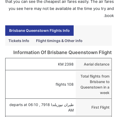
that you can see the cheapest air fares easily. The air fares
إلى كوينزتاون عبر الإنترنت أو في المطار.
you see here may not be available at the time you try and
هل يمكنني حجز فنادق متوسطة التكلفة بالقرب من مطار
book.
كوينزتاون عبر الإنترنت؟
نعم، يمكن حجز فنادق متوسطة التكلفة بالقرب من المطار
Brisbane Queenstown Flights Info
عبر اختيار فنادق كليرتريب.
Tickets Info
Flight timings & Other info
هل يتيح كوينزتاون مطار إمكانية تغيير الحفاض للأطفال؟
Information Of Brisbane Queenstown Flight
نعم، يتيح مطار كوينزتاون المطور حديثا هذه الإمكانية
للأطفال و الرضع.
2398 KM
Aerial distance
Total flights from
Brisbane to
108 flights
Queenstown in a
week
طيران نيوزيلندا 7918 , departs at 06:10
First Flight
AM