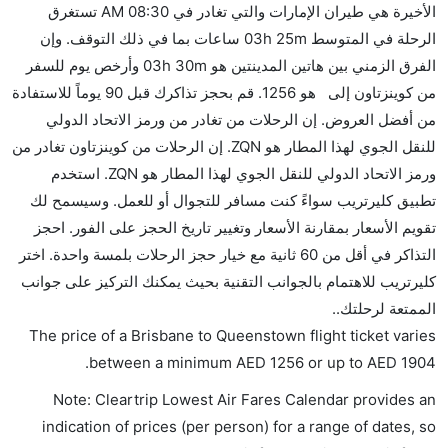
هل يمكنني حمل طعامي الخاص؟
الأخيرة هي طيران الإمارات والتي تغادر في 08:30 AM تستغرق
نعم، يمكنك حمل طعامك الخاص، و لكن يجب أن يكون معبئا
الرحلة في المتوسط 03h 25m ساعات بما في ذلك التوقف. وإن
بشكل جيد.
الفرق الزمني بين هاتين المدينتين هو 03h 30m وأرخص يوم للسفر
من كوينزتاون إلى هو 1256. قم بحجز تذاكرك قبل 90 يوماً للاستفادة
هل سيقدم لي الكحول على متن رحلة من إلى كوينزتاون؟
من أفضل العروض. إن الرحلات من تغادر من ورمز الاتحاد الدولي
لا تقدم شركة الطيران الكحول على متن رحلة داخلية. يتم
للنقل الجوي لهذا المطار هو ZQN. إن الرحلات من كوينزتاون تغادر من
تقديم الكحول على متن الرحلات الدولية فقط.
ورمز الاتحاد الدولي للنقل الجوي لهذا المطار هو ZQN. استخدم
ما متوسط أسعار رحلة الدرجة الاقتصادية من إلى
تطبيق كليرتريب سواءً كنت مسافر للتجوال أو للعمل. وسيسمح لك
كوينزتاون؟
تقويم الأسعار بمقارنة الأسعار وتغيير تاريخ الحجز على الفور. احجز
تتراوح أسعار رحلة الدرجة الاقتصادية من AED 1256 إلى
التذاكر في أقل من 60 ثانية مع خيار حجز الرحلات بلمسة واحدة. اختر
AED 1904. طيران نيوزيلندا, الخطوط الجوية السنغافورية,
كليرتريب للاهتمام بالجوانب التقنية بحيث يمكنك التركيز على جوانب
فيرجن أستراليا, الاتحاد للطيران, الخطوط الجوية كانتاس,
الممتعة لرحلتك..
and طيران الإمارات يوفرون تذاكر في هذا النطاق من
The price of a Brisbane to Queenstown flight ticket varies
الأسعار.
.
between a minimum
AED
1256
or up to AED
1904
هل اختيار إنجاز إجراءات السفر عبر الإنترنت متاح في رحلة
Note: Cleartrip Lowest Air Fares Calendar provides an
إلى كوينزتاون؟
indication of prices (per person) for a range of dates, so
نعم، يتاح للمسافر خيار إنجاز إجراءات السفر في الرحلة من