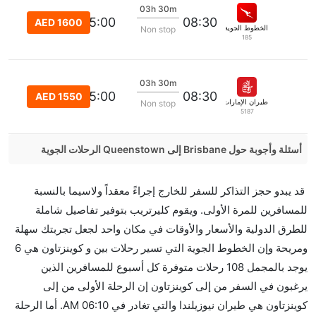
03h 30m
15:00
08:30
AED 1600
الخطوط الجوية كانتاس
Non stop
185
03h 30m
15:00
08:30
AED 1550
طيران الإمارات
Non stop
5187
أسئلة وأجوبة حول Brisbane إلى Queenstown الرحلات الجوية
هل صحيح أن Jetstar تستغرق وقتا أقل في رحلة مباشرة
قد يبدو حجز التذاكر للسفر للخارج إجراءً معقداً ولاسيما بالنسبة
من إلىكوينزتاون مما تستغرقه الخطوط الجوية الأخرى؟
للمسافرين للمرة الأولى. ويقوم كليرتريب بتوفير تفاصيل شاملة
نعم. توفر كل من Jetstar أسرع رحلات الطيران على هذا
للطرق الدولية والأسعار والأوقات في مكان واحد لجعل تجربتك سهلة
الطريق،
ومريحة وإن الخطوط الجوية التي تسير رحلات بين و كوينزتاون هي 6
هل توفر شركات الطيران مساحة إضافية للنوم؟
يوجد بالمجمل 108 رحلات متوفرة كل أسبوع للمسافرين الذين
كثير من خطوط طيران درجة رجال الأعمال توفر مساحة
يرغبون في السفر من إلى كوينزتاون إن الرحلة الأولى من إلى
إضافية للنوم.
كوينزتاون هي طيران نيوزيلندا والتي تغادر في 06:10 AM. أما الرحلة