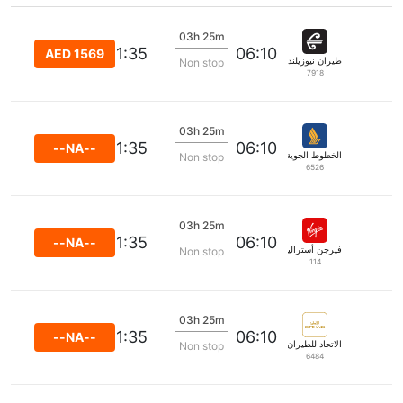
03h 25m
11:35
06:10
AED 1569
طيران نيوزيلندا
Non stop
7918
03h 25m
11:35
06:10
--NA--
الخطوط الجوية السنغافورية
Non stop
6526
03h 25m
11:35
06:10
--NA--
فيرجن أستراليا
Non stop
114
03h 25m
11:35
06:10
--NA--
الاتحاد للطيران
Non stop
6484