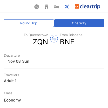
Round Trip
One Way
To Queenstown
From Brisbane
ZQN
BNE
Departure
Sun
,
Travellers
1 Adult
Class
Economy