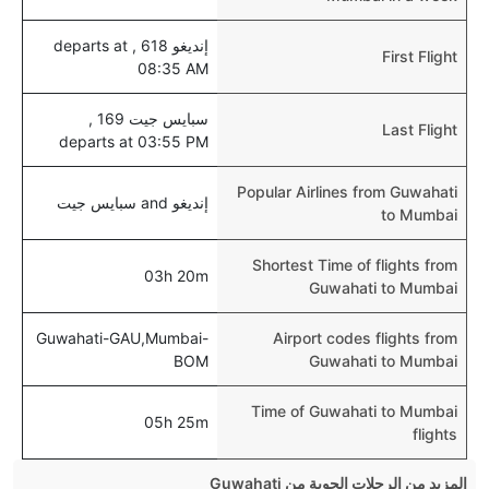
إنديغو 618 , departs at
First Flight
08:35 AM
سبايس جيت 169 ,
Last Flight
departs at 03:55 PM
Popular Airlines from Guwahati
إنديغو and سبايس جيت
to Mumbai
Shortest Time of flights from
03h 20m
Guwahati to Mumbai
Guwahati-GAU,Mumbai-
Airport codes flights from
BOM
Guwahati to Mumbai
Time of Guwahati to Mumbai
05h 25m
flights
المزيد من الرحلات الجوية من Guwahati