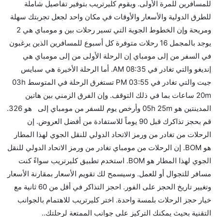
للمسافرين للمرة الأولى. ويقوم كليرتريب بتوفير تفاصيل شاملة
نعم. توفر كل من IndiGo أسرع رحلات الطيران على هذا
للطرق الدولية والأسعار والأوقات في مكان واحد لجعل تجربتك سهلة
الطريق،
ومريحة وإن الخطوط الجوية التي تسير رحلات بين و مومباي هي 2
هل توفر شركات الطيران مساحة إضافية للنوم؟
يوجد بالمجمل 16 رحلات متوفرة كل أسبوع للمسافرين الذين يرغبون
كثير من خطوط طيران درجة رجال الأعمال توفر مساحة
في السفر من إلى مومباي إن الرحلة الأولى من إلى مومباي هي
إضافية للنوم.
إنديغو والتي تغادر في 08:35 AM. أما الرحلة الأخيرة هي سبايس
هل يمكنني حمل طعامي الخاص؟
جيت والتي تغادر في 03:55 PM تستغرق الرحلة في المتوسط 03h
نعم، يمكنك حمل طعامك الخاص، و لكن يجب أن يكون معبئا
20m ساعات بما في ذلك التوقف. وإن الفرق الزمني بين هاتين
بشكل جيد.
المدينتين هو 05h 25m وأرخص يوم للسفر من مومباي إلى هو 326.
قم بحجز تذاكرك قبل 90 يوماً للاستفادة من أفضل العروض. إن
هل سيقدم لي الكحول على متن رحلة من إلى مومباي؟
الرحلات من تغادر من ورمز الاتحاد الدولي للنقل الجوي لهذا المطار
لا تقدم شركة الطيران الكحول على متن رحلة داخلية. يتم
هو BOM. إن الرحلات من مومباي تغادر من ورمز الاتحاد الدولي للنقل
تقديم الكحول على متن الرحلات الدولية فقط.
الجوي لهذا المطار هو BOM. استخدم تطبيق كليرتريب سواءً كنت
ما متوسط أسعار رحلة الدرجة الاقتصادية من إلى مومباي؟
مسافر للتجوال أو للعمل. وسيسمح لك تقويم الأسعار بمقارنة الأسعار
تتراوح أسعار رحلة الدرجة الاقتصادية من AED 326 إلى
وتغيير تاريخ الحجز على الفور. احجز التذاكر في أقل من 60 ثانية مع
AED 13814. إنديغو and سبايس جيت يوفرون تذاكر في
خيار حجز الرحلات بلمسة واحدة. اختر كليرتريب للاهتمام بالجوانب
هذا النطاق من الأسعار.
التقنية بحيث يمكنك التركيز على جوانب الممتعة لرحلتك..