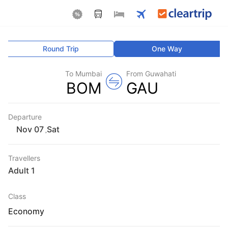
Round Trip
One Way
To Mumbai
From Guwahati
BOM
GAU
Departure
Sat
,
Travellers
1 Adult
Class
Economy