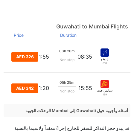
Guwahati to Mumbai Flights
Price
Duration
03h 20m
11:55
08:35
AED 326
إنديغو
Non stop
618
05h 25m
21:20
15:55
AED 342
سبايس جيت
Non stop
169
أسئلة وأجوبة حول Guwahati إلى Mumbai الرحلات الجوية
هل صحيح أن IndiGo تستغرق وقتا أقل في رحلة مباشرة
قد يبدو حجز التذاكر للسفر للخارج إجراءً معقداً ولاسيما بالنسبة
من إلىمومباي مما تستغرقه الخطوط الجوية الأخرى؟