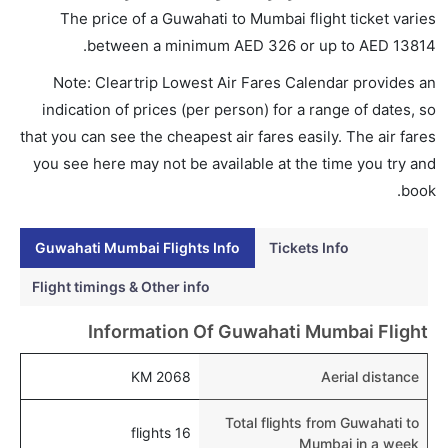
هل اختيار إنجاز إجراءات السفر عبر الإنترنت متاح في رحلة
The price of a Guwahati to Mumbai flight ticket varies
إلى مومباي؟
.
between a minimum
AED
326
or up to AED
13814
نعم، يتاح للمسافر خيار إنجاز إجراءات السفر في الرحلة من
Note: Cleartrip Lowest Air Fares Calendar provides an
إلى مومباي عبر الإنترنت أو في المطار.
indication of prices (per person) for a range of dates, so
هل يمكنني حجز فنادق متوسطة التكلفة بالقرب من مطار
that you can see the cheapest air fares easily. The air fares
مومباي عبر الإنترنت؟
you see here may not be available at the time you try and
نعم، يمكن حجز فنادق متوسطة التكلفة بالقرب من المطار
book.
عبر اختيار فنادق كليرتريب.
Guwahati Mumbai Flights Info
Tickets Info
هل يتيح مومباي مطار إمكانية تغيير الحفاض للأطفال؟
نعم، يتيح مطار مومباي المطور حديثا هذه الإمكانية للأطفال
Flight timings & Other info
و الرضع.
Information Of Guwahati Mumbai Flight
2068 KM
Aerial distance
Total flights from Guwahati to
16 flights
Mumbai in a week