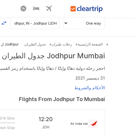
الصفحة الرئيسية
رحلات طيران
جدول الطيران
Jodhpur ل Mumbai طيران
Jodhpur Mumbai جدول الطيران
احجز رحلة دولية ذهابًا وإيابًا / ذهابًا وإيابًا باستخدام رمز القسيمة FLIGHTS واحصل على استرداد نقدي فوري يصل إلى 700
31 ديسمبر 2021
الأحكام والشروط
Flights From Jodhpur To Mumbai
01h 50m
12:20
Air India
646
JDH
Non Stop