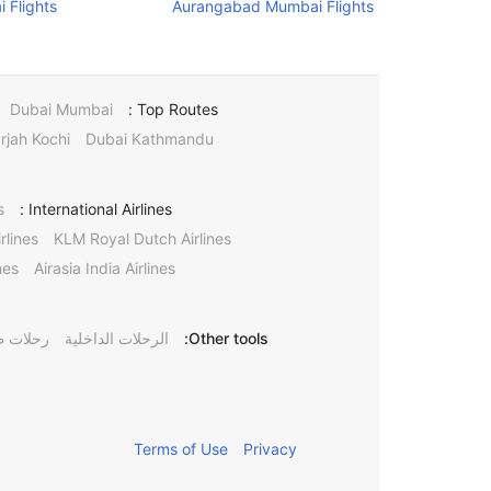
 Flights
Aurangabad Mumbai Flights
Dubai Mumbai
Top Routes :
rjah Kochi
Dubai Kathmandu
s
International Airlines :
rlines
KLM Royal Dutch Airlines
nes
Airasia India Airlines
Other tools:
الرحلات الداخلية
رحلات ط
Terms of Use
Privacy