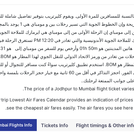
 بالنسبة للمسافرين للمرة الأولى. ويقوم كليرتريب بتوفير تفاصيل شاملة لل
لى مومباي إن الرحلة الأولى من إلى مومباي هي ايرمارك للملاحة الجوية 
تذا
مومباي تغادر من ورمز الاتحاد الدولي للنقل الجوي لهذا المطار هو BOM. استخدم تطبيق كليرتريب سواءً كنت مساف
لك تقويم الأسعار بمقارنة الأسعار وتغيير تاريخ الحجز على الفور. احجز التذاكر في أقل من 60 ثانية مع خيار حجز ال
 على جوانب الممتعة لرحلتك..
.
The price of a Jodhpur to Mumbai flight ticket var
trip Lowest Air Fares Calendar provides an indication of prices 
see the cheapest air fares easily. The air fares you see here
ai Flights Info
Tickets Info
Flight timings & Other inf