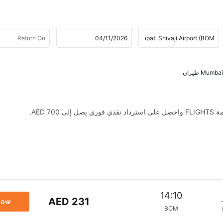
AED .
14:10
AED 231
now
BOM