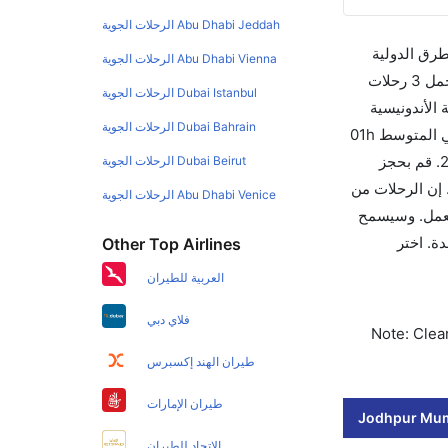
Abu Dhabi Jeddah الرحلات الجوية
طرق الدولية
Abu Dhabi Vienna الرحلات الجوية
والأسعار والأوقات في مكان واحد لجعل تجربتك سهلة ومريحة وإن الخطوط الجوية التي تسير رحلات بين و مومباي هي 1 يوجد بالمجمل 3 رحلات
Dubai Istanbul الرحلات الجوية
الأندونيسية
Dubai Bahrain الرحلات الجوية
والتي تغادر في 12:20 PM. أما الرحلة الأخيرة هي ايرمارك للملاحة الجوية الأندونيسية والتي تغادر في 12:20 PM تستغرق الرحلة في المتوسط 01h
50m ساعات بما في ذلك التوقف. وإن الفرق الزمني بين هاتين المدينتين هو 01h 50m وأرخص يوم للسفر من مومباي إلى هو 231. قم بحجز
Dubai Beirut الرحلات الجوية
كرك قبل 90 يوماً للاستفادة من أفضل العروض. إن الرحلات من تغادر من ورمز الاتحاد الدولي للنقل الجوي لهذا المطار هو BOM. إن الرحلات من
Abu Dhabi Venice الرحلات الجوية
ر للتجوال أو للعمل. وسيسمح
رحلات بلمسة واحدة. اختر
Other Top Airlines
العربية للطيران
فلاي دبي
Note: Clear
طيران الهند إكسبرس
طيران الإمارات
Jodhpur Mumb
الاتحاد للطيران