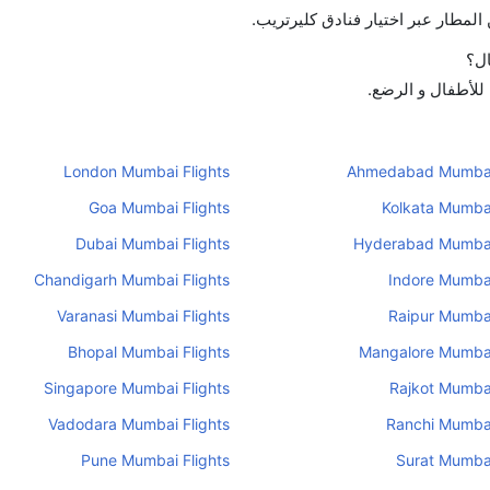
لمطار عبر اختيار فنادق كليرتريب.
ال؟
 للأطفال و الرضع.
London Mumbai Flights
Ahmedabad Mumbai 
Goa Mumbai Flights
Kolkata Mumbai
Dubai Mumbai Flights
Hyderabad Mumbai
Chandigarh Mumbai Flights
Indore Mumbai
Varanasi Mumbai Flights
Raipur Mumbai
Bhopal Mumbai Flights
Mangalore Mumbai
Singapore Mumbai Flights
Rajkot Mumbai
Vadodara Mumbai Flights
Ranchi Mumbai
Pune Mumbai Flights
Surat Mumbai