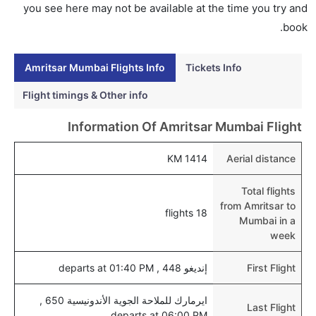
هل يمكنني حجز فنادق متوسطة التكلفة بالقرب من مطار
you see here may not be available at the time you try and
مومباي عبر الإنترنت؟
book.
نعم، يمكن حجز فنادق متوسطة التكلفة بالقرب من المطار
عبر اختيار فنادق كليرتريب.
Amritsar Mumbai Flights Info
Tickets Info
هل يتيح مومباي مطار إمكانية تغيير الحفاض للأطفال؟
Flight timings & Other info
نعم، يتيح مطار مومباي المطور حديثا هذه الإمكانية للأطفال
Information Of Amritsar Mumbai Flight
و الرضع.
1414 KM
Aerial distance
Total flights
from Amritsar to
18 flights
Mumbai in a
week
First Flight
إنديغو 448 , departs at 01:40 PM
ايرمارك للملاحة الجوية الأندونيسية 650 ,
Last Flight
departs at 06:00 PM