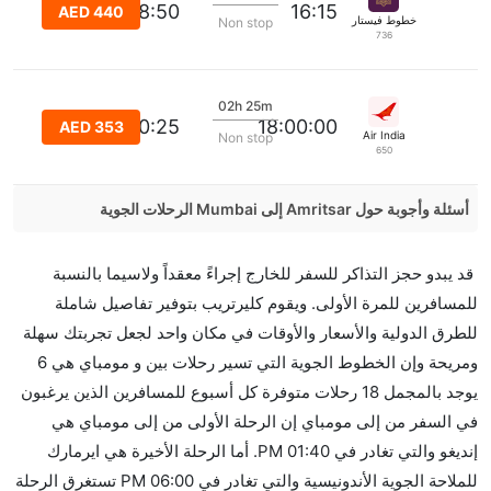
18:50
16:15
AED 440
خطوط فيستارا الجوية
Non stop
736
02h 25m
20:25
18:00:00
AED 353
Air India
Non stop
650
أسئلة وأجوبة حول Amritsar إلى Mumbai الرحلات الجوية
هل صحيح أن IndiGo تستغرق وقتا أقل في رحلة مباشرة
قد يبدو حجز التذاكر للسفر للخارج إجراءً معقداً ولاسيما بالنسبة
من إلىمومباي مما تستغرقه الخطوط الجوية الأخرى؟
للمسافرين للمرة الأولى. ويقوم كليرتريب بتوفير تفاصيل شاملة
نعم. توفر كل من IndiGo أسرع رحلات الطيران على هذا
للطرق الدولية والأسعار والأوقات في مكان واحد لجعل تجربتك سهلة
الطريق،
ومريحة وإن الخطوط الجوية التي تسير رحلات بين و مومباي هي 6
هل توفر شركات الطيران مساحة إضافية للنوم؟
يوجد بالمجمل 18 رحلات متوفرة كل أسبوع للمسافرين الذين يرغبون
كثير من خطوط طيران درجة رجال الأعمال توفر مساحة
في السفر من إلى مومباي إن الرحلة الأولى من إلى مومباي هي
إضافية للنوم.
إنديغو والتي تغادر في 01:40 PM. أما الرحلة الأخيرة هي ايرمارك
هل يمكنني حمل طعامي الخاص؟
للملاحة الجوية الأندونيسية والتي تغادر في 06:00 PM تستغرق الرحلة