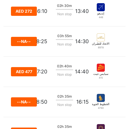
02h 30m
16:10
13:40
AED 272
إنديغو
Non stop
448
03h 55m
18:25
14:30
--NA--
الاتحاد للطيران
Non stop
8978
02h 40m
17:20
14:40
AED 477
سبايس جيت
Non stop
415
02h 35m
18:50
16:15
--NA--
الخطوط الجوية السنغافورية
Non stop
4760
02h 35m