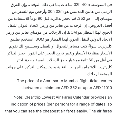
نعم، يمكنك حمل طعامك الخاص، و لكن يجب أن يكون معبئا
في المتوسط 02h 40m ساعات بما في ذلك التوقف. وإن الفرق
بشكل جيد.
الزمني بين هاتين المدينتين هو 00h 02m وأرخص يوم للسفر من
مومباي إلى هو 352. قم بحجز تذاكرك قبل 90 يوماً للاستفادة من
هل سيقدم لي الكحول على متن رحلة من إلى مومباي؟
أفضل العروض. إن الرحلات من تغادر من ورمز الاتحاد الدولي للنقل
لا تقدم شركة الطيران الكحول على متن رحلة داخلية. يتم
الجوي لهذا المطار هو BOM. إن الرحلات من مومباي تغادر من ورمز
تقديم الكحول على متن الرحلات الدولية فقط.
الاتحاد الدولي للنقل الجوي لهذا المطار هو BOM. استخدم تطبيق
ما متوسط أسعار رحلة الدرجة الاقتصادية من إلى مومباي؟
كليرتريب سواءً كنت مسافر للتجوال أو للعمل. وسيسمح لك تقويم
تتراوح أسعار رحلة الدرجة الاقتصادية من AED 352 إلى
الأسعار بمقارنة الأسعار وتغيير تاريخ الحجز على الفور. احجز التذاكر
AED 11010. إنديغو, الاتحاد للطيران, سبايس جيت,
في أقل من 60 ثانية مع خيار حجز الرحلات بلمسة واحدة. اختر
الخطوط الجوية السنغافورية, خطوط فيستارا الجوية, and
كليرتريب للاهتمام بالجوانب التقنية بحيث يمكنك التركيز على جوانب
ايرمارك للملاحة الجوية الأندونيسية يوفرون تذاكر في هذا
الممتعة لرحلتك..
النطاق من الأسعار.
The price of a Amritsar to Mumbai flight ticket varies
هل اختيار إنجاز إجراءات السفر عبر الإنترنت متاح في رحلة
.
between a minimum
AED
352
or up to AED
11010
إلى مومباي؟
Note: Cleartrip Lowest Air Fares Calendar provides an
نعم، يتاح للمسافر خيار إنجاز إجراءات السفر في الرحلة من
indication of prices (per person) for a range of dates, so
إلى مومباي عبر الإنترنت أو في المطار.
that you can see the cheapest air fares easily. The air fares