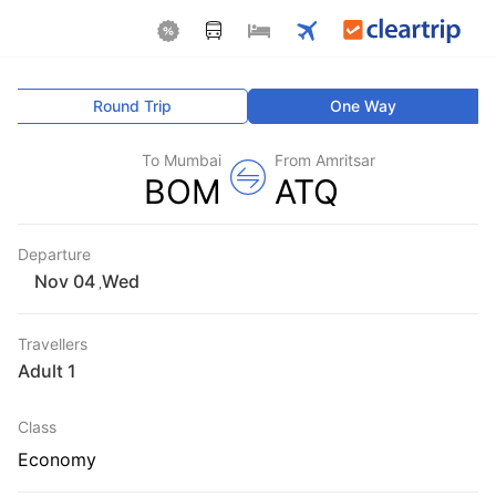
Round Trip
One Way
To Mumbai
From Amritsar
BOM
ATQ
Departure
Wed
,
Travellers
1 Adult
Class
Economy