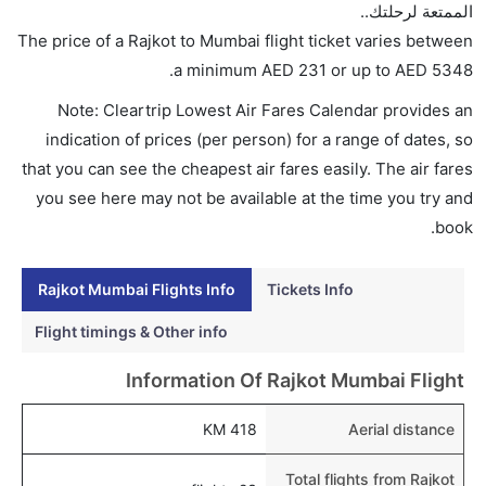
هل اختيار إنجاز إجراءات السفر عبر الإنترنت متاح في رحلة
الممتعة لرحلتك..
إلى مومباي؟
The price of a Rajkot to Mumbai flight ticket varies between
نعم، يتاح للمسافر خيار إنجاز إجراءات السفر في الرحلة من
.
a minimum
AED
231
or up to AED
5348
إلى مومباي عبر الإنترنت أو في المطار.
Note: Cleartrip Lowest Air Fares Calendar provides an
هل يمكنني حجز فنادق متوسطة التكلفة بالقرب من مطار
indication of prices (per person) for a range of dates, so
مومباي عبر الإنترنت؟
that you can see the cheapest air fares easily. The air fares
نعم، يمكن حجز فنادق متوسطة التكلفة بالقرب من المطار
you see here may not be available at the time you try and
عبر اختيار فنادق كليرتريب.
book.
هل يتيح مومباي مطار إمكانية تغيير الحفاض للأطفال؟
Rajkot Mumbai Flights Info
Tickets Info
نعم، يتيح مطار مومباي المطور حديثا هذه الإمكانية للأطفال
و الرضع.
Flight timings & Other info
Information Of Rajkot Mumbai Flight
418 KM
Aerial distance
Total flights from Rajkot