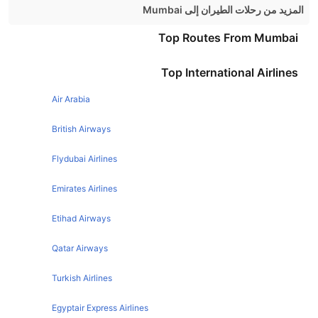
المزيد من رحلات الطيران إلى Mumbai
Bangalore Mumbai Flights
Top Routes From Mumbai
Ahmedabad Mumbai Flights
Top International Airlines
London Mumbai Flights
Air Arabia
Chennai Mumbai Flights
Kolkata Mumbai Flights
British Airways
Goa Mumbai Flights
Flydubai Airlines
Nagpur Mumbai Flights
Emirates Airlines
Hyderabad Mumbai Flights
Etihad Airways
Dubai Mumbai Flights
Lucknow Mumbai Flights
Qatar Airways
Indore Mumbai Flights
Turkish Airlines
Chandigarh Mumbai Flights
Egyptair Express Airlines
Patna Mumbai Flights