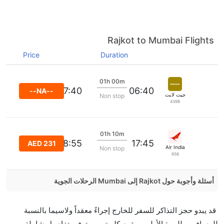
Rajkot to Mumbai Flights
Price
Duration
01h 00m
07:40
06:40
--NA--
جيت لايت
Non stop
4398
01h 10m
18:55
17:45
AED 231
Air India
Non stop
656
أسئلة وأجوبة حول Rajkot إلى Mumbai الرحلات الجوية
هل صحيح أن IndiGo تستغرق وقتا أقل في رحلة مباشرة
قد يبدو حجز التذاكر للسفر للخارج إجراءً معقداً ولاسيما بالنسبة
من إلىمومباي مما تستغرقه الخطوط الجوية الأخرى؟
للمسافرين للمرة الأولى. ويقوم كليرتريب بتوفير تفاصيل شاملة