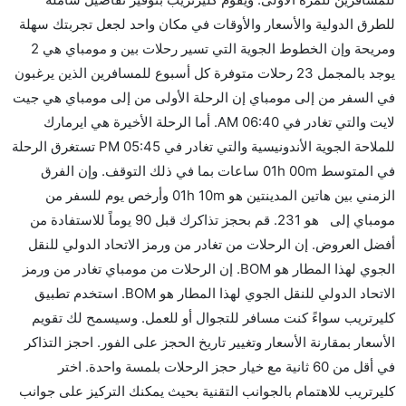
نعم. توفر كل من IndiGo أسرع رحلات الطيران على هذا
للطرق الدولية والأسعار والأوقات في مكان واحد لجعل تجربتك سهلة
الطريق،
ومريحة وإن الخطوط الجوية التي تسير رحلات بين و مومباي هي 2
هل توفر شركات الطيران مساحة إضافية للنوم؟
يوجد بالمجمل 23 رحلات متوفرة كل أسبوع للمسافرين الذين يرغبون
كثير من خطوط طيران درجة رجال الأعمال توفر مساحة
في السفر من إلى مومباي إن الرحلة الأولى من إلى مومباي هي جيت
إضافية للنوم.
لايت والتي تغادر في 06:40 AM. أما الرحلة الأخيرة هي ايرمارك
هل يمكنني حمل طعامي الخاص؟
للملاحة الجوية الأندونيسية والتي تغادر في 05:45 PM تستغرق الرحلة
نعم، يمكنك حمل طعامك الخاص، و لكن يجب أن يكون معبئا
في المتوسط 01h 00m ساعات بما في ذلك التوقف. وإن الفرق
بشكل جيد.
الزمني بين هاتين المدينتين هو 01h 10m وأرخص يوم للسفر من
مومباي إلى هو 231. قم بحجز تذاكرك قبل 90 يوماً للاستفادة من
هل سيقدم لي الكحول على متن رحلة من إلى مومباي؟
أفضل العروض. إن الرحلات من تغادر من ورمز الاتحاد الدولي للنقل
لا تقدم شركة الطيران الكحول على متن رحلة داخلية. يتم
الجوي لهذا المطار هو BOM. إن الرحلات من مومباي تغادر من ورمز
تقديم الكحول على متن الرحلات الدولية فقط.
الاتحاد الدولي للنقل الجوي لهذا المطار هو BOM. استخدم تطبيق
ما متوسط أسعار رحلة الدرجة الاقتصادية من إلى مومباي؟
كليرتريب سواءً كنت مسافر للتجوال أو للعمل. وسيسمح لك تقويم
تتراوح أسعار رحلة الدرجة الاقتصادية من AED 231 إلى
الأسعار بمقارنة الأسعار وتغيير تاريخ الحجز على الفور. احجز التذاكر
AED 5348. جيت لايت and ايرمارك للملاحة الجوية
في أقل من 60 ثانية مع خيار حجز الرحلات بلمسة واحدة. اختر
الأندونيسية يوفرون تذاكر في هذا النطاق من الأسعار.
كليرتريب للاهتمام بالجوانب التقنية بحيث يمكنك التركيز على جوانب