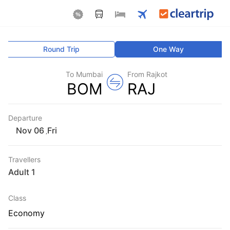
Round Trip
One Way
To Mumbai
From Rajkot
BOM
RAJ
Departure
Fri
,
Travellers
1 Adult
Class
Economy