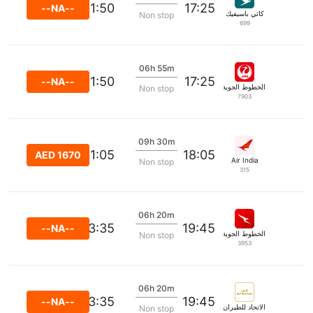
21:50
17:25
--NA--
كاثي باسيفيك
Non stop
699
06h 55m
21:50
17:25
--NA--
الخطوط الجوية اليابانية
Non stop
7903
09h 30m
01:05
18:05
AED 1670
Air India
Non stop
315
06h 20m
23:35
19:45
--NA--
الخطوط الجوية كانتاس
Non stop
3953
06h 20m
23:35
19:45
--NA--
الاتحاد للطيران
Non stop