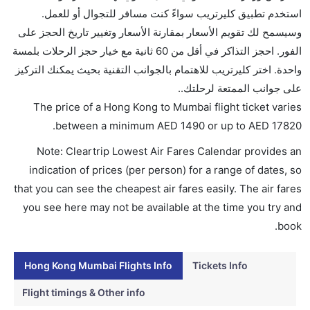
استخدم تطبيق كليرتريب سواءً كنت مسافر للتجوال أو للعمل.
ما متوسط أسعار رحلة الدرجة الاقتصادية من إلى مومباي؟
وسيسمح لك تقويم الأسعار بمقارنة الأسعار وتغيير تاريخ الحجز على
تتراوح أسعار رحلة الدرجة الاقتصادية من AED 1490 إلى
الفور. احجز التذاكر في أقل من 60 ثانية مع خيار حجز الرحلات بلمسة
AED 17820. الخطوط الجوية الأمريكية, كاثي باسيفيك,
واحدة. اختر كليرتريب للاهتمام بالجوانب التقنية بحيث يمكنك التركيز
الخطوط الجوية اليابانية, ايرمارك للملاحة الجوية
على جوانب الممتعة لرحلتك..
الأندونيسية, الخطوط الجوية كانتاس, الاتحاد للطيران,
The price of a Hong Kong to Mumbai flight ticket varies
أنيبون, خطوط فيجي الجوية, طيران سيشل, and نورث
.
between a minimum
AED
1490
or up to AED
17820
ترانس للملاحة الجوية يوفرون تذاكر في هذا النطاق من
Note: Cleartrip Lowest Air Fares Calendar provides an
الأسعار.
indication of prices (per person) for a range of dates, so
هل اختيار إنجاز إجراءات السفر عبر الإنترنت متاح في رحلة
that you can see the cheapest air fares easily. The air fares
إلى مومباي؟
you see here may not be available at the time you try and
نعم، يتاح للمسافر خيار إنجاز إجراءات السفر في الرحلة من
book.
إلى مومباي عبر الإنترنت أو في المطار.
هل يمكنني حجز فنادق متوسطة التكلفة بالقرب من مطار
Hong Kong Mumbai Flights Info
Tickets Info
مومباي عبر الإنترنت؟
Flight timings & Other info
نعم، يمكن حجز فنادق متوسطة التكلفة بالقرب من المطار