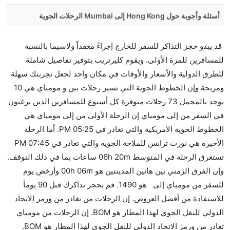
أسئلة وأجوبة حول Hong Kong إلى Mumbai الرحلات الجوية
هل صحيح أن Thai Airways تستغرق وقتا أقل في رحلة
قد يبدو حجز التذاكر للسفر للخارج إجراءً معقداً ولاسيما بالنسبة
مباشرة من إلىمومباي مما تستغرقه الخطوط الجوية
للمسافرين للمرة الأولى. ويقوم كليرتريب بتوفير تفاصيل شاملة
الأخرى؟
للطرق الدولية والأسعار والأوقات في مكان واحد لجعل تجربتك سهلة
نعم. توفر كل من Thai Airways أسرع رحلات الطيران على
ومريحة وإن الخطوط الجوية التي تسير رحلات بين و مومباي هي 10
هذا الطريق،
يوجد بالمجمل 73 رحلات متوفرة كل أسبوع للمسافرين الذين يرغبون
هل توفر شركات الطيران مساحة إضافية للنوم؟
في السفر من إلى مومباي إن الرحلة الأولى من إلى مومباي هي
كثير من خطوط طيران درجة رجال الأعمال توفر مساحة
الخطوط الجوية الأمريكية والتي تغادر في 05:25 PM. أما الرحلة
إضافية للنوم.
الأخيرة هي نورث ترانس للملاحة الجوية والتي تغادر في 07:45 PM
هل يمكنني حمل طعامي الخاص؟
تستغرق الرحلة في المتوسط 06h 20m ساعات بما في ذلك التوقف.
نعم، يمكنك حمل طعامك الخاص، و لكن يجب أن يكون معبئا
وإن الفرق الزمني بين هاتين المدينتين هو 00h 06m وأرخص يوم
بشكل جيد.
للسفر من مومباي إلى هو 1490. قم بحجز تذاكرك قبل 90 يوماً
للاستفادة من أفضل العروض. إن الرحلات من تغادر من ورمز الاتحاد
هل سيقدم لي الكحول على متن رحلة من إلى مومباي؟
الدولي للنقل الجوي لهذا المطار هو BOM. إن الرحلات من مومباي
لا تقدم شركة الطيران الكحول على متن رحلة داخلية. يتم
تغادر من ورمز الاتحاد الدولي للنقل الجوي لهذا المطار هو BOM.
تقديم الكحول على متن الرحلات الدولية فقط.