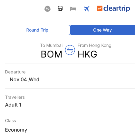
Round Trip
One Way
To Mumbai
From Hong Kong
BOM
HKG
Departure
Wed
,
Travellers
1 Adult
Class
Economy