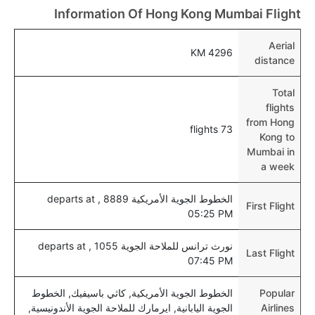
عبر اختيار فنادق كليرتريب.
Information Of Hong Kong Mumbai Flight
هل يتيح مومباي مطار إمكانية تغيير الحفاض للأطفال؟
Aerial
4296 KM
نعم، يتيح مطار مومباي المطور حديثا هذه الإمكانية للأطفال
distance
و الرضع.
Total
flights
from Hong
73 flights
Kong to
Mumbai in
a week
الخطوط الجوية الأمريكية 8889 , departs at
First Flight
05:25 PM
نورث ترانس للملاحة الجوية 1055 , departs at
Last Flight
07:45 PM
Popular
الخطوط الجوية الأمريكية, كاثي باسيفيك, الخطوط
Airlines
الجوية اليابانية, ايرمارك للملاحة الجوية الأندونيسية,