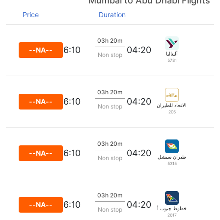
Mumbai to Abu Dhabi Flights
Price
Duration
03h 20m
06:10
04:20
--NA--
أليتاليا
Non stop
5781
03h 20m
06:10
04:20
--NA--
الاتحاد للطيران
Non stop
205
03h 20m
06:10
04:20
--NA--
طيران سيشل
Non stop
5315
03h 20m
06:10
04:20
--NA--
خطوط جنوب أفريقيا
Non stop
2617