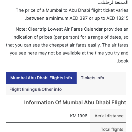
الممتعة لرحلتك..
تذاكر في هذا النطاق من الأسعار.
The price of a Mumbai to Abu Dhabi flight ticket varies
هل اختيار إنجاز إجراءات السفر عبر الإنترنت متاح في رحلة
.
between a minimum
AED
397
or up to AED
18215
إلى أبو ظبي؟
Note: Cleartrip Lowest Air Fares Calendar provides an
نعم، يتاح للمسافر خيار إنجاز إجراءات السفر في الرحلة من
indication of prices (per person) for a range of dates, so
إلى أبو ظبي عبر الإنترنت أو في المطار.
that you can see the cheapest air fares easily. The air fares
هل يمكنني حجز فنادق متوسطة التكلفة بالقرب من مطار
you see here may not be available at the time you try and
أبو ظبي عبر الإنترنت؟
book.
نعم، يمكن حجز فنادق متوسطة التكلفة بالقرب من المطار
عبر اختيار فنادق كليرتريب.
Mumbai Abu Dhabi Flights Info
Tickets Info
هل يتيح أبو ظبي مطار إمكانية تغيير الحفاض للأطفال؟
Flight timings & Other info
نعم، يتيح مطار أبو ظبي المطور حديثا هذه الإمكانية
Information Of Mumbai Abu Dhabi Flight
للأطفال و الرضع.
1998 KM
Aerial distance
Total flights