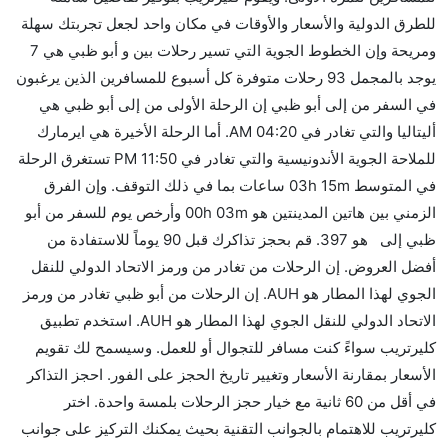
للطرق الدولية والأسعار والأوقات في مكان واحد لجعل تجربتك سهلة
الطريق،
ومريحة وإن الخطوط الجوية التي تسير رحلات بين و أبو ظبي هي 7
هل توفر شركات الطيران مساحة إضافية للنوم؟
يوجد بالمجمل 93 رحلات متوفرة كل أسبوع للمسافرين الذين يرغبون
كثير من خطوط طيران درجة رجال الأعمال توفر مساحة
في السفر من إلى أبو ظبي إن الرحلة الأولى من إلى أبو ظبي هي
إضافية للنوم.
أليتاليا والتي تغادر في 04:20 AM. أما الرحلة الأخيرة هي ايرمارك
هل يمكنني حمل طعامي الخاص؟
للملاحة الجوية الأندونيسية والتي تغادر في 11:50 PM تستغرق الرحلة
نعم، يمكنك حمل طعامك الخاص، و لكن يجب أن يكون معبئا
في المتوسط 03h 15m ساعات بما في ذلك التوقف. وإن الفرق
بشكل جيد.
الزمني بين هاتين المدينتين هو 00h 03m وأرخص يوم للسفر من أبو
ظبي إلى هو 397. قم بحجز تذاكرك قبل 90 يوماً للاستفادة من
هل سيقدم لي الكحول على متن رحلة من إلى أبو ظبي؟
أفضل العروض. إن الرحلات من تغادر من ورمز الاتحاد الدولي للنقل
لا تقدم شركة الطيران الكحول على متن رحلة داخلية. يتم
الجوي لهذا المطار هو AUH. إن الرحلات من أبو ظبي تغادر من ورمز
تقديم الكحول على متن الرحلات الدولية فقط.
الاتحاد الدولي للنقل الجوي لهذا المطار هو AUH. استخدم تطبيق
ما متوسط أسعار رحلة الدرجة الاقتصادية من إلى أبو ظبي؟
كليرتريب سواءً كنت مسافر للتجوال أو للعمل. وسيسمح لك تقويم
تتراوح أسعار رحلة الدرجة الاقتصادية من AED 397 إلى
الأسعار بمقارنة الأسعار وتغيير تاريخ الحجز على الفور. احجز التذاكر
AED 18215. أليتاليا, الاتحاد للطيران, طيران سيشل,
في أقل من 60 ثانية مع خيار حجز الرحلات بلمسة واحدة. اختر
خطوط جنوب أفريقيا, طيران برلين, خطوط الطيران
كليرتريب للاهتمام بالجوانب التقنية بحيث يمكنك التركيز على جوانب
فلايناس, and ايرمارك للملاحة الجوية الأندونيسية يوفرون