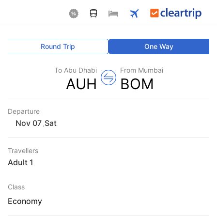
Round Trip
One Way
To Abu Dhabi
From Mumbai
AUH
BOM
Departure
Sat
,
Travellers
1 Adult
Class
Economy