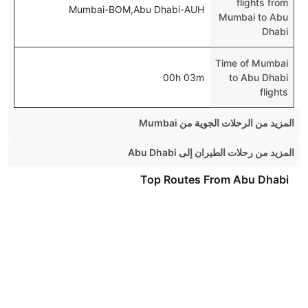
flights from
Mumbai-BOM,Abu Dhabi-AUH
Mumbai to Abu
Dhabi
Time of Mumbai
00h 03m
to Abu Dhabi
flights
المزيد من الرحلات الجوية من Mumbai
Mumbai Chennai Flights
المزيد من رحلات الطيران إلى Abu Dhabi
Mumbai Kolkata Flights
London Abu Dhabi Flights
Top Routes From Abu Dhabi
Mumbai Dubai Flights
Manchester Abu Dhabi Flights
Top International Airlines
Mumbai Jaipur Flights
Dublin Abu Dhabi Flights
Mumbai Ahmedabad Flights
Air Arabia
Chennai Abu Dhabi Flights
Mumbai Lucknow Flights
British Airways
Mumbai Hyderabad Flights
Flydubai Airlines
Mumbai Chandigarh Flights